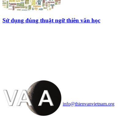
Sử dụng đúng thuật ngữ thiên văn học
HỘI THIÊN
VĂN VÀ VŨ TRỤ
HỌC VIỆT NAM
Vietnam Astronomy and
Cosmology Association (VACA)
Văn phòng: 90b Khương Đình,
quận Thanh Xuân, Hà Nội
Điện thoại: 091.530.1116; Email:
info@thienvanvietnam.org
Mọi bài viết tại đây thuộc bản
quyền của VACA, vui lòng ghi rõ
tên tác giả và nguồn trích
dẫn
Thienvanvietnam.org
khi quý
vị tái sử dụng bất cứ nội dung nào