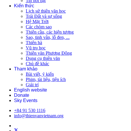
Tin nổi bật
Kiến thức
Lịch sử thiên văn học
Trái Đất và sự sống
Hệ Mặt Trời
Các chòm sao
Thiên cầu, các hiện tượng
Sao, tinh vân, lỗ đen, ...
Thiên hà
Vũ trụ học
Thiên văn Phương Đông
Dụng cụ thiên văn
Chủ đề khác
Tham khảo
Bài viết, ý kiến
Phim, tài liệu, tiện ích
Giải trí
English website
Donate
Sky Events
+84 91 530 1116
info@thienvanvietnam.org