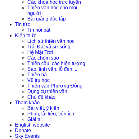
Các khóa học trực tuyến
Thiên văn học cho mọi
người
Bài giảng độc lập
Tin tức
Tin nổi bật
Kiến thức
Lịch sử thiên văn học
Trái Đất và sự sống
Hệ Mặt Trời
Các chòm sao
Thiên cầu, các hiện tượng
Sao, tinh vân, lỗ đen, ...
Thiên hà
Vũ trụ học
Thiên văn Phương Đông
Dụng cụ thiên văn
Chủ đề khác
Tham khảo
Bài viết, ý kiến
Phim, tài liệu, tiện ích
Giải trí
English website
Donate
Sky Events