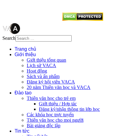
từ website này.
Search
Trang chủ
Giới thiệu
Giới thiệu tổng quan
Lịch sử VACA
Hoạt động
Sách và ấn phẩm
Đăng ký hội viên VACA
20 năm Thiên văn học và VACA
Đào tạo
Thiên văn học cho trẻ em
Giới thiệu / Hợp tác
Đăng ký/nhận thông tin lớp học
Các khóa học trực tuyến
Thiên văn học cho mọi người
Bài giảng độc lập
Tin tức