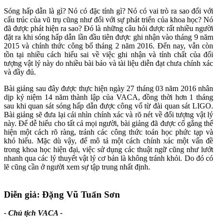
Sóng hấp dẫn là gì? Nó có đặc tính gì? Nó có vai trò ra sao đối với
cấu trúc của vũ trụ cũng như đối với sự phát triển của khoa học? Nó
đã được phát hiện ra sao? Đó là những câu hỏi được rất nhiều người
đặt ra khi sóng hấp dẫn lần đầu tiên được ghi nhận vào tháng 9 năm
2015 và chính thức công bố tháng 2 năm 2016. Đến nay, vẫn còn
tồn tại nhiều cách hiểu sai về việc ghi nhận và tính chất của đối
tượng vật lý này do nhiều bài báo và tài liệu diễn đạt chưa chính xác
và đầy đủ.
Bài giảng sau đây được thực hiện ngày 27 tháng 03 năm 2016 nhân
dịp kỷ niệm 14 năm thành lập của VACA, đồng thời hơn 1 tháng
sau khi quan sát sóng hấp dẫn được công vố từ đài quan sát LIGO.
Bài giảng sẽ đưa lại cái nhìn chính xác và rõ nét về đối tượng vật lý
này. Để dễ hiểu cho tất cả mọi người, bài giảng đã được cố gắng thể
hiện một cách rõ ràng, tránh các công thức toán học phức tạp và
khó hiểu. Mặc dù vậy, để mô tả một cách chính xác một vấn đề
trong khoa học hiện đại, việc sử dụng các thuật ngữ cũng như lướt
nhanh qua các lý thuyết vật lý cơ bản là không tránh khỏi. Do đó có
lẽ cũng cần ở người xem sự tập trung nhất định.
Diễn giả: Đặng Vũ Tuấn Sơn
- Chủ tịch VACA -