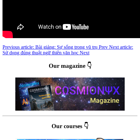
Previous article: Bài giảng: Sự sống trong vũ trụ
Prev
Next article:
Sử dụng đúng thuật ngữ thiên văn học
Next
Our magazine 👇
Our courses 👇