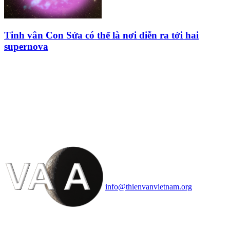
Tinh vân Con Sứa có thể là nơi diễn ra tới hai
supernova
HỘI THIÊN
VĂN VÀ VŨ TRỤ
HỌC VIỆT NAM
Vietnam Astronomy and
Cosmology Association (VACA)
Văn phòng: 90b Khương Đình,
quận Thanh Xuân, Hà Nội
Điện thoại: 091.530.1116; Email:
info@thienvanvietnam.org
Mọi bài viết tại đây thuộc bản
quyền của VACA, vui lòng ghi rõ
tên tác giả và nguồn trích