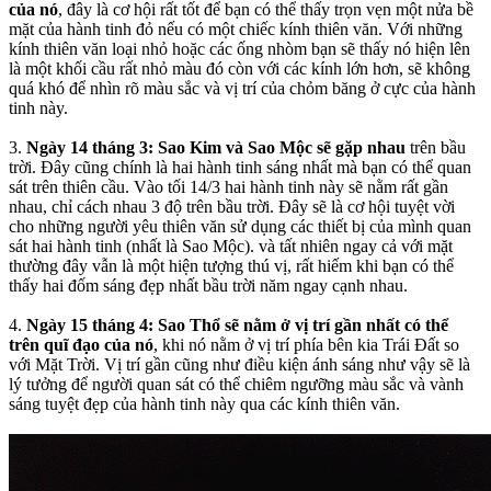
của nó
, đây là cơ hội rất tốt để bạn có thể thấy trọn vẹn một nửa bề
mặt của hành tinh đỏ nếu có một chiếc kính thiên văn. Với những
kính thiên văn loại nhỏ hoặc các ống nhòm bạn sẽ thấy nó hiện lên
là một khối cầu rất nhỏ màu đó còn với các kính lớn hơn, sẽ không
quá khó để nhìn rõ màu sắc và vị trí của chỏm băng ở cực của hành
tinh này.
3.
Ngày 14 tháng 3: Sao Kim và Sao Mộc sẽ gặp nhau
trên bầu
trời. Đây cũng chính là hai hành tinh sáng nhất mà bạn có thể quan
sát trên thiên cầu. Vào tối 14/3 hai hành tinh này sẽ nằm rất gần
nhau, chỉ cách nhau 3 độ trên bầu trời. Đây sẽ là cơ hội tuyệt vời
cho những người yêu thiên văn sử dụng các thiết bị của mình quan
sát hai hành tinh (nhất là Sao Mộc). và tất nhiên ngay cả với mặt
thường đây vẫn là một hiện tượng thú vị, rất hiếm khi bạn có thể
thấy hai đốm sáng đẹp nhất bầu trời năm ngay cạnh nhau.
4.
Ngày 15 tháng 4: Sao Thổ sẽ nằm ở vị trí gần nhất có thể
trên quĩ đạo của nó
, khi nó nằm ở vị trí phía bên kia Trái Đất so
với Mặt Trời. Vị trí gần cũng như điều kiện ánh sáng như vậy sẽ là
lý tưởng để người quan sát có thể chiêm ngưỡng màu sắc và vành
sáng tuyệt đẹp của hành tinh này qua các kính thiên văn.