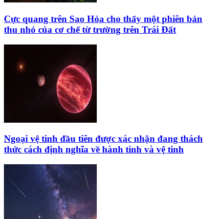
Cực quang trên Sao Hỏa cho thấy một phiên bản
thu nhỏ của cơ chế từ trường trên Trái Đất
Ngoại vệ tinh đầu tiên được xác nhận đang thách
thức cách định nghĩa về hành tinh và vệ tinh