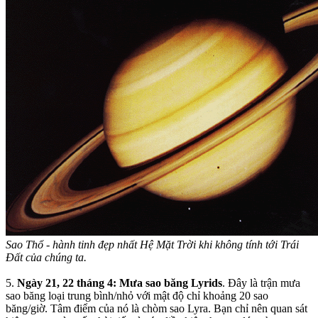
Sao Thổ - hành tinh đẹp nhất Hệ Mặt Trời khi không tính tới Trái
Đất của chúng ta.
5.
Ngày 21, 22 tháng 4: Mưa sao băng Lyrids
. Đây là trận mưa
sao băng loại trung bình/nhỏ với mật độ chỉ khoảng 20 sao
băng/giờ. Tâm điểm của nó là chòm sao Lyra. Bạn chỉ nên quan sát