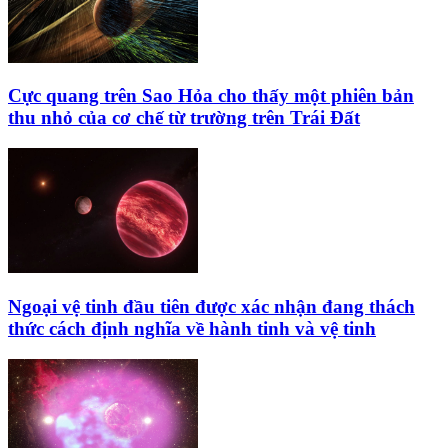
Cực quang trên Sao Hỏa cho thấy một phiên bản
thu nhỏ của cơ chế từ trường trên Trái Đất
Ngoại vệ tinh đầu tiên được xác nhận đang thách
thức cách định nghĩa về hành tinh và vệ tinh