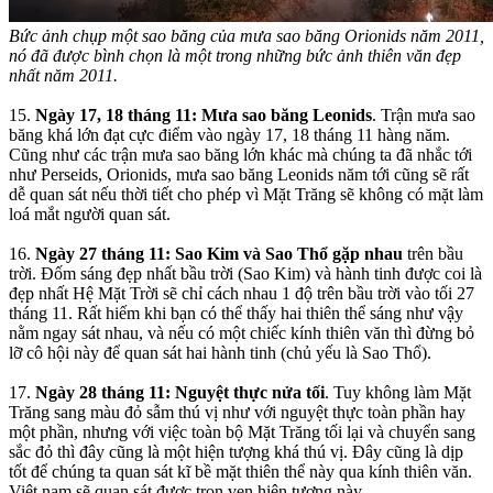
Bức ảnh chụp một sao băng của mưa sao băng Orionids năm 2011,
nó đã được bình chọn là một trong những bức ảnh thiên văn đẹp
nhất năm 2011.
15.
Ngày 17, 18 tháng 11: Mưa sao băng Leonids
. Trận mưa sao
băng khá lớn đạt cực điểm vào ngày 17, 18 tháng 11 hàng năm.
Cũng như các trận mưa sao băng lớn khác mà chúng ta đã nhắc tới
như Perseids, Orionids, mưa sao băng Leonids năm tới cũng sẽ rất
dễ quan sát nếu thời tiết cho phép vì Mặt Trăng sẽ không có mặt làm
loá mắt người quan sát.
16.
Ngày 27 tháng 11: Sao Kim và Sao Thổ gặp nhau
trên bầu
trời. Đốm sáng đẹp nhất bầu trời (Sao Kim) và hành tinh được coi là
đẹp nhất Hệ Mặt Trời sẽ chỉ cách nhau 1 độ trên bầu trời vào tối 27
tháng 11. Rất hiếm khi bạn có thể thấy hai thiên thể sáng như vậy
nằm ngay sát nhau, và nếu có một chiếc kính thiên văn thì đừng bỏ
lỡ cô hội này để quan sát hai hành tinh (chủ yếu là Sao Thổ).
17.
Ngày 28 tháng 11: Nguyệt thực nửa tối
. Tuy không làm Mặt
Trăng sang màu đỏ sẫm thú vị như với nguyệt thực toàn phần hay
một phần, nhưng với việc toàn bộ Mặt Trăng tối lại và chuyển sang
sắc đỏ thì đây cũng là một hiện tượng khá thú vị. Đây cũng là dịp
tốt để chúng ta quan sát kĩ bề mặt thiên thể này qua kính thiên văn.
Việt nam sẽ quan sát được trọn vẹn hiện tượng này.