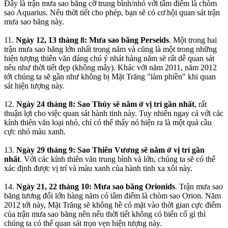
Đây là trận mưa sao băng cỡ trung bình/nhỏ với tâm điểm là chòm
sao Aquarius. Nếu thời tiết cho phép, bạn sẽ có cơ hội quan sát trận
mưa sao băng này.
11.
Ngày 12, 13 tháng 8: Mưa sao băng Perseids
. Một trong hai
trận mưa sao băng lớn nhất trong năm và cũng là một trong những
hiện tượng thiên văn đáng chú ý nhát hàng năm sẽ rất dễ quan sát
nêu như thời tiết đẹp (không mây). Khác với năm 2011, năm 2012
tới chúng ta sẽ gần như không bị Mặt Trăng "làm phiền" khi quan
sát hiện tượng này.
12.
Ngày 24 tháng 8: Sao Thủy sẽ nằm ở vị trí gần nhất
, rất
thuận lợi cho việc quan sát hành tinh này. Tuy nhiên ngay cả với các
kính thiên văn loại nhỏ, chỉ có thể thấy nó hiện ra là một quả cầu
cực nhỏ màu xanh.
13.
Ngày 29 tháng 9: Sao Thiên Vương sẽ nằm ở vị trí gần
nhất
. Với các kính thiên văn trung bình và lớn, chúng ta sẽ có thể
xác định được vị trí và màu xanh của hành tinh xa xôi này.
14.
Ngày 21, 22 tháng 10: Mưa sao băng Orionids
. Trận mưa sao
băng tương đối lớn hàng năm có tâm điểm là chòm sao Orion. Năm
2012 tới này, Mặt Trăng sẽ không hề có mặt vào thời gian cực điểm
của trận mưa sao băng nên nếu thời tiết không có biến cố gì thì
chúng ta có thể quan sát trọn vẹn hiện tượng này.