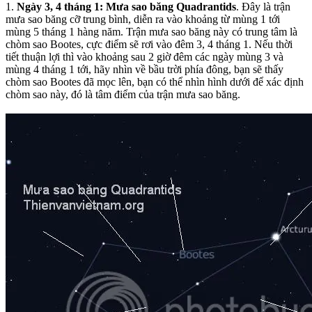
1.
Ngày 3, 4 tháng 1: Mưa sao băng Quadrantids
. Đây là trận
mưa sao băng cỡ trung bình, diễn ra vào khoảng từ mùng 1 tới
mùng 5 tháng 1 hàng năm. Trận mưa sao băng này có trung tâm là
chòm sao Bootes, cực điểm sẽ rơi vào đêm 3, 4 tháng 1. Nếu thời
tiết thuận lợi thì vào khoảng sau 2 giờ đêm các ngày mùng 3 và
mùng 4 tháng 1 tới, hãy nhìn về bầu trời phía đông, bạn sẽ thấy
chòm sao Bootes đã mọc lên, bạn có thể nhìn hình dưới để xác định
chòm sao này, đó là tâm điểm của trận mưa sao băng.