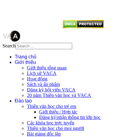
dẫn
Thienvanvietnam.org
khi quý
vị tái sử dụng bất cứ nội dung nào
từ website này.
Search
Trang chủ
Giới thiệu
Giới thiệu tổng quan
Lịch sử VACA
Hoạt động
Sách và ấn phẩm
Đăng ký hội viên VACA
20 năm Thiên văn học và VACA
Đào tạo
Thiên văn học cho trẻ em
Giới thiệu / Hợp tác
Đăng ký/nhận thông tin lớp học
Các khóa học trực tuyến
Thiên văn học cho mọi người
Bài giảng độc lập