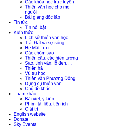
Các khóa học trực tuyến
Thiên văn học cho mọi
người
Bài giảng độc lập
Tin tức
Tin nổi bật
Kiến thức
Lịch sử thiên văn học
Trái Đất và sự sống
Hệ Mặt Trời
Các chòm sao
Thiên cầu, các hiện tượng
Sao, tinh vân, lỗ đen, ...
Thiên hà
Vũ trụ học
Thiên văn Phương Đông
Dụng cụ thiên văn
Chủ đề khác
Tham khảo
Bài viết, ý kiến
Phim, tài liệu, tiện ích
Giải trí
English website
Donate
Sky Events