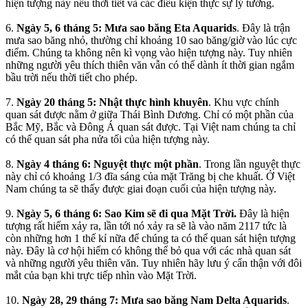
hiện tượng này nếu thời tiết và các điều kiện thực sự lý tưởng.
6.
Ngày 5, 6 tháng 5: Mưa sao băng Eta Aquarids
. Đây là trận
mưa sao băng nhỏ, thường chỉ khoảng 10 sao băng/giờ vào lúc cực
điểm. Chúng ta không nên kì vọng vào hiện tượng này. Tuy nhiên
những người yêu thích thiên văn vẫn có thể dành ít thời gian ngắm
bầu trời nếu thời tiết cho phép.
7.
Ngày 20 tháng 5: Nhật thực hình khuyên
. Khu vực chính
quan sát được nằm ở giữa Thái Bình Dương. Chỉ có một phần của
Bắc Mỹ, Bắc và Đông Á quan sát được. Tại Việt nam chúng ta chỉ
có thể quan sát pha nửa tối của hiện tượng này.
8.
Ngày 4 tháng 6: Nguyệt thực một phần
. Trong lần nguyệt thực
này chỉ có khoảng 1/3 đĩa sáng của mặt Trăng bị che khuất. Ở Việt
Nam chúng ta sẽ thấy được giai đoạn cuối của hiện tượng này.
9.
Ngày 5, 6 tháng 6: Sao Kim sẽ đi qua Mặt Trời.
Đây là hiện
tượng rất hiếm xảy ra, lần tới nó xảy ra sẽ là vào năm 2117 tức là
còn những hơn 1 thế kỉ nữa để chúng ta có thể quan sát hiện tượng
này. Đây là cơ hội hiếm có không thể bỏ qua với các nhà quan sát
và những người yêu thiên văn. Tuy nhiên hãy lưu ý cẩn thận với đôi
mắt của bạn khi trực tiếp nhìn vào Mặt Trời.
10.
Ngày 28, 29 tháng 7: Mưa sao băng Nam Delta Aquarids
.