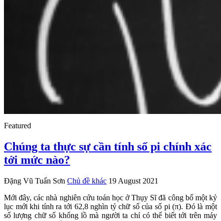
Featured
Chúng ta thực sự cần tính số pi chính xác
tới mức nào?
Đặng Vũ Tuấn Sơn
Chủ đề khác
19 August 2021
Mới đây, các nhà nghiên cứu toán học ở Thụy Sĩ đã công bố một kỷ
lục mới khi tính ra tới 62,8 nghìn tỷ chữ số của số pi (π). Đó là một
số lượng chữ số khổng lồ mà người ta chỉ có thể biết tới trên máy