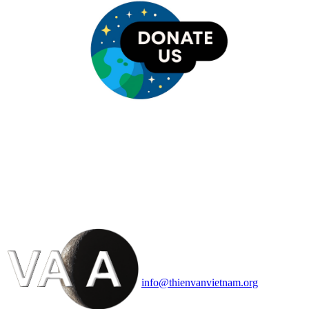
HỘI THIÊN
VĂN VÀ VŨ TRỤ
HỌC VIỆT NAM
Vietnam Astronomy and
Cosmology Association (VACA)
Văn phòng: 90b Khương Đình,
quận Thanh Xuân, Hà Nội
Điện thoại: 091.530.1116; Email:
info@thienvanvietnam.org
Mọi bài viết tại đây thuộc bản