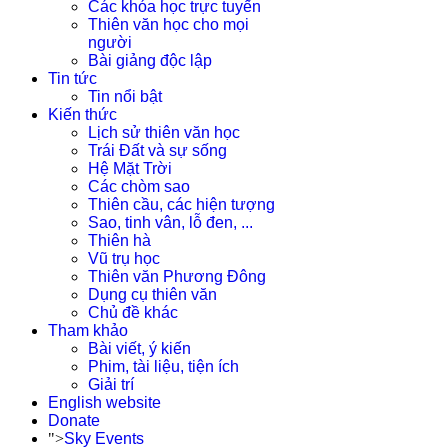
Các khóa học trực tuyến
Thiên văn học cho mọi
người
Bài giảng độc lập
Tin tức
Tin nổi bật
Kiến thức
Lịch sử thiên văn học
Trái Đất và sự sống
Hệ Mặt Trời
Các chòm sao
Thiên cầu, các hiện tượng
Sao, tinh vân, lỗ đen, ...
Thiên hà
Vũ trụ học
Thiên văn Phương Đông
Dụng cụ thiên văn
Chủ đề khác
Tham khảo
Bài viết, ý kiến
Phim, tài liệu, tiện ích
Giải trí
English website
Donate
">
Sky Events