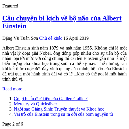
Featured
Câu chuyện bi kịch về bộ não của Albert
Einstein
Đặng Vũ Tuấn Sơn
Chủ đề khác
16 April 2019
Albert Einstein sinh năm 1879 và mất năm 1955. Không chỉ là một
nhà vật lý đoạt giải Nobel, ông đóng góp nhiều cho sự tiến bộ của
nhân loại tới mức với công chúng thì cái tên Einstein gần như là một
biểu tượng của khoa học trong suốt cả thế kỷ nay. Thế nhưng, sau
khi kết thúc cuộc đời đầy vinh quang của mình, bộ não của Einstein
đã trải qua một hành trình dài và có lẽ ...khó có thể gọi là một hành
trình thú vị.
Read more …
Có gì bí ẩn ở cái tên của Galileo Galilei?
Mercury và Quicksilver
Ngôi sao Giáng Sinh: Truyền thuyết và Khoa học
Vai trò của Einstein trong sự ra đời của bom nguyên tử
Page 2 of 6