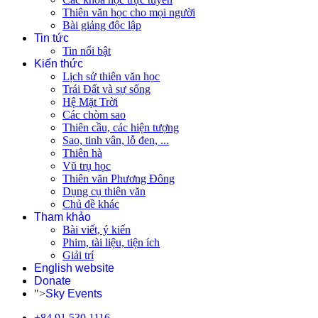
Thiên văn học cho mọi người
Bài giảng độc lập
Tin tức
Tin nổi bật
Kiến thức
Lịch sử thiên văn học
Trái Đất và sự sống
Hệ Mặt Trời
Các chòm sao
Thiên cầu, các hiện tượng
Sao, tinh vân, lỗ đen, ...
Thiên hà
Vũ trụ học
Thiên văn Phương Đông
Dụng cụ thiên văn
Chủ đề khác
Tham khảo
Bài viết, ý kiến
Phim, tài liệu, tiện ích
Giải trí
English website
Donate
">
Sky Events
+84 91 530 1116