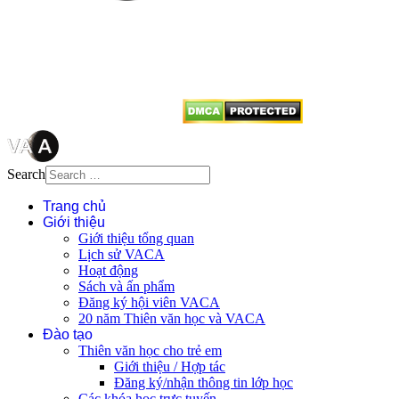
quyền của VACA, vui lòng ghi rõ
tên tác giả và nguồn trích
dẫn
Thienvanvietnam.org
khi quý
vị tái sử dụng bất cứ nội dung nào
từ website này.
Search
Trang chủ
Giới thiệu
Giới thiệu tổng quan
Lịch sử VACA
Hoạt động
Sách và ấn phẩm
Đăng ký hội viên VACA
20 năm Thiên văn học và VACA
Đào tạo
Thiên văn học cho trẻ em
Giới thiệu / Hợp tác
Đăng ký/nhận thông tin lớp học
Các khóa học trực tuyến