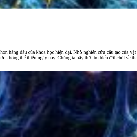
họn hàng đầu của khoa học hiện đại. Nhờ nghiên cứu cấu tạo của vật c
ực không thể thiếu ngày nay. Chúng ta hãy thử tìm hiểu đôi chút về thế