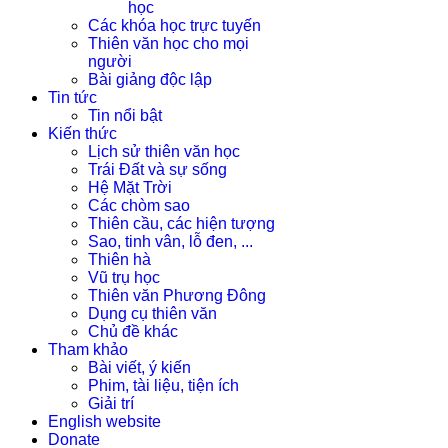
học
Các khóa học trực tuyến
Thiên văn học cho mọi
người
Bài giảng độc lập
Tin tức
Tin nổi bật
Kiến thức
Lịch sử thiên văn học
Trái Đất và sự sống
Hệ Mặt Trời
Các chòm sao
Thiên cầu, các hiện tượng
Sao, tinh vân, lỗ đen, ...
Thiên hà
Vũ trụ học
Thiên văn Phương Đông
Dụng cụ thiên văn
Chủ đề khác
Tham khảo
Bài viết, ý kiến
Phim, tài liệu, tiện ích
Giải trí
English website
Donate