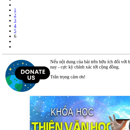
1
2
3
4
5
6
Nếu nội dung của bài trên hữu ích đối với b
nay - cực kỳ chính xác tới cộng đồng.
Trân trọng cám ơn!