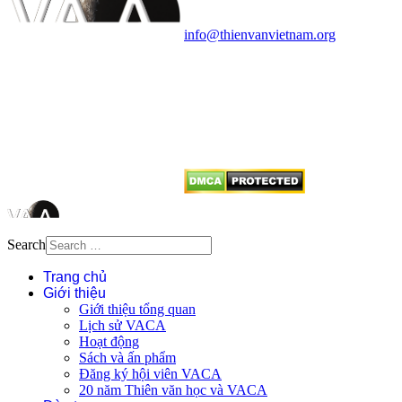
quận Thanh Xuân, Hà Nội
Điện thoại: 091.530.1116; Email:
info@thienvanvietnam.org
Mọi bài viết tại đây thuộc bản
quyền của VACA, vui lòng ghi rõ
tên tác giả và nguồn trích
dẫn
Thienvanvietnam.org
khi quý
vị tái sử dụng bất cứ nội dung nào
từ website này.
Search
Trang chủ
Giới thiệu
Giới thiệu tổng quan
Lịch sử VACA
Hoạt động
Sách và ấn phẩm
Đăng ký hội viên VACA
20 năm Thiên văn học và VACA