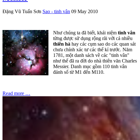
Đặng Vũ Tuấn Sơn
Sao - tinh vân
09 May 2010
Như chúng ta đã biết, khái niệm
tinh vân
từng được sử dụng rộng rãi với cả nhiều
thiên hà
hay các cụm sao do các quan sát
chưa chính xác tư các thế kỉ trước. Năm
1781, một danh sách về các "tinh vân"
như thế đã ra đời do nhà thiên văn Charles
Messier. Danh mục gồm 110 tinh vân
đánh số từ M1 đến M110.
Read more …