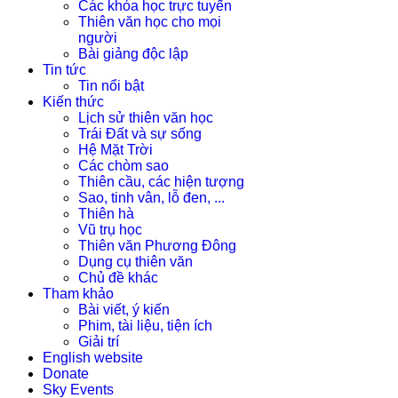
Các khóa học trực tuyến
Thiên văn học cho mọi
người
Bài giảng độc lập
Tin tức
Tin nổi bật
Kiến thức
Lịch sử thiên văn học
Trái Đất và sự sống
Hệ Mặt Trời
Các chòm sao
Thiên cầu, các hiện tượng
Sao, tinh vân, lỗ đen, ...
Thiên hà
Vũ trụ học
Thiên văn Phương Đông
Dụng cụ thiên văn
Chủ đề khác
Tham khảo
Bài viết, ý kiến
Phim, tài liệu, tiện ích
Giải trí
English website
Donate
Sky Events