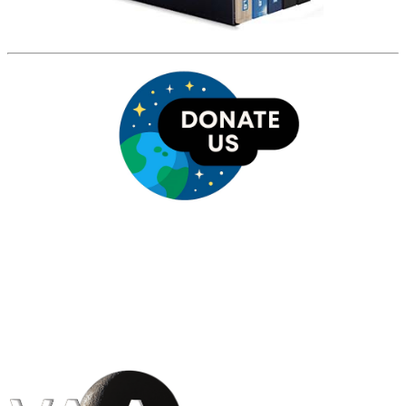
HỘI THIÊN
VĂN VÀ VŨ TRỤ
HỌC VIỆT NAM
Vietnam Astronomy and
Cosmology Association (VACA)
Văn phòng: 90b Khương Đình,