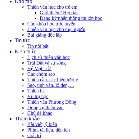
Đào tạo
Thiên văn học cho trẻ em
Giới thiệu / Hợp tác
Đăng ký/nhận thông tin lớp học
Các khóa học trực tuyến
Thiên văn học cho mọi người
Bài giảng độc lập
Tin tức
Tin nổi bật
Kiến thức
Lịch sử thiên văn học
Trái Đất và sự sống
Hệ Mặt Trời
Các chòm sao
Thiên cầu, các hiện tượng
Sao, tinh vân, lỗ đen, ...
Thiên hà
Vũ trụ học
Thiên văn Phương Đông
Dụng cụ thiên văn
Chủ đề khác
Tham khảo
Bài viết, ý kiến
Phim, tài liệu, tiện ích
Giải trí