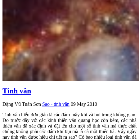
Tinh vân
Đặng Vũ Tuấn Sơn
Sao - tinh vân
09 May 2010
Tinh vân hiểu đơn giản là các đám mây khí và bụi trong không gian.
Do trước đây với các kính thiên văn quang học còn kém, các nhà
thiên văn đã xác định và đặt tên cho một số tinh vân mà thực chất
chúng không phải các đám khí bụi mà là cả một thiên hà. Vậy ngày
nay tinh vân được hiểu chi tiết ra sao? Có bao nhiêu loại tinh vân đã