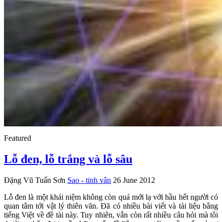
Featured
Lỗ đen, lỗ trắng và lỗ sâu
Đặng Vũ Tuấn Sơn
Sao - tinh vân
26 June 2012
Lỗ đen là một khái niệm không còn quá mới lạ với hầu hết người có
quan tâm tới vật lý thiên văn. Đã có nhiều bài viết và tài liệu bằng
tiếng Việt về đề tài này. Tuy nhiên, vẫn còn rất nhiều câu hỏi mà tôi