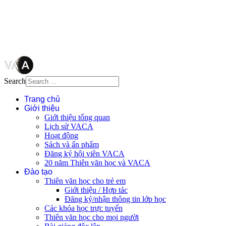
tên tác giả và nguồn trích
dẫn
Thienvanvietnam.org
khi quý
vị tái sử dụng bất cứ nội dung nào
từ website này.
Search
Trang chủ
Giới thiệu
Giới thiệu tổng quan
Lịch sử VACA
Hoạt động
Sách và ấn phẩm
Đăng ký hội viên VACA
20 năm Thiên văn học và VACA
Đào tạo
Thiên văn học cho trẻ em
Giới thiệu / Hợp tác
Đăng ký/nhận thông tin lớp học
Các khóa học trực tuyến
Thiên văn học cho mọi người