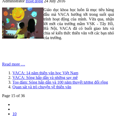
Administrator
Hoạt động
24 July 2016
Giáo dục khoa học luôn là mục tiêu hàng
đầu mà VACA hướng tới trong suốt quá
trình hoạt động của mình. Vừa qua, nhận
lời mời của trường mầm VSK - Tây Hồ,
Hà Nội, VACA đã có buổi giao lưu và
chia sẻ kiến thức thiên văn với các bạn nhỏ
của trường.
Read more …
VACA: 14 năm thiên văn học Việt Nam
VACA: Sóng hấp dẫn và những say mê
Toạ đàm: Sóng hấp dẫn và 100 năm thuyết tương đối rộng
Quan sát và trò chuyện về thiên văn
Page 15 of 36
10