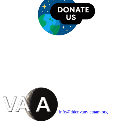
HỘI THIÊN
VĂN VÀ VŨ TRỤ
HỌC VIỆT NAM
Vietnam Astronomy and
Cosmology Association (VACA)
Văn phòng: 90b Khương Đình,
quận Thanh Xuân, Hà Nội
Điện thoại: 091.530.1116; Email:
info@thienvanvietnam.org
Mọi bài viết tại đây thuộc bản
quyền của VACA, vui lòng ghi rõ