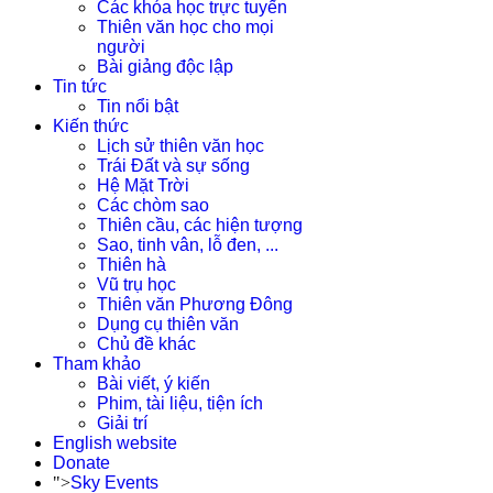
Các khóa học trực tuyến
Thiên văn học cho mọi
người
Bài giảng độc lập
Tin tức
Tin nổi bật
Kiến thức
Lịch sử thiên văn học
Trái Đất và sự sống
Hệ Mặt Trời
Các chòm sao
Thiên cầu, các hiện tượng
Sao, tinh vân, lỗ đen, ...
Thiên hà
Vũ trụ học
Thiên văn Phương Đông
Dụng cụ thiên văn
Chủ đề khác
Tham khảo
Bài viết, ý kiến
Phim, tài liệu, tiện ích
Giải trí
English website
Donate
">
Sky Events