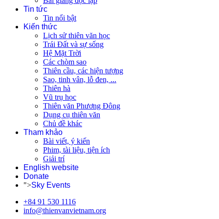
Bài giảng độc lập
Tin tức
Tin nổi bật
Kiến thức
Lịch sử thiên văn học
Trái Đất và sự sống
Hệ Mặt Trời
Các chòm sao
Thiên cầu, các hiện tượng
Sao, tinh vân, lỗ đen, ...
Thiên hà
Vũ trụ học
Thiên văn Phương Đông
Dụng cụ thiên văn
Chủ đề khác
Tham khảo
Bài viết, ý kiến
Phim, tài liệu, tiện ích
Giải trí
English website
Donate
">
Sky Events
+84 91 530 1116
info@thienvanvietnam.org