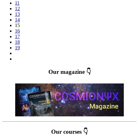
11
12
13
14
15
16
17
18
19
Our magazine 👇
Our courses 👇