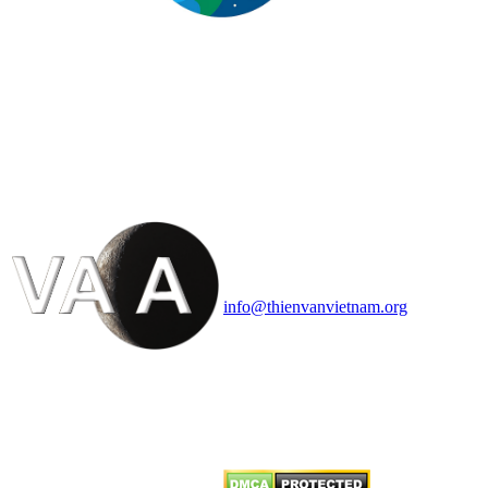
HỘI THIÊN
VĂN VÀ VŨ TRỤ
HỌC VIỆT NAM
Vietnam Astronomy and
Cosmology Association (VACA)
Văn phòng: 90b Khương Đình,
quận Thanh Xuân, Hà Nội
Điện thoại: 091.530.1116; Email:
info@thienvanvietnam.org
Mọi bài viết tại đây thuộc bản
quyền của VACA, vui lòng ghi rõ
tên tác giả và nguồn trích
dẫn
Thienvanvietnam.org
khi quý
vị tái sử dụng bất cứ nội dung nào
từ website này.