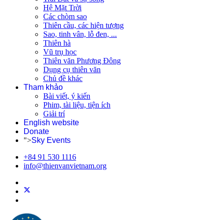
Hệ Mặt Trời
Các chòm sao
Thiên cầu, các hiện tượng
Sao, tinh vân, lỗ đen, ...
Thiên hà
Vũ trụ học
Thiên văn Phương Đông
Dụng cụ thiên văn
Chủ đề khác
Tham khảo
Bài viết, ý kiến
Phim, tài liệu, tiện ích
Giải trí
English website
Donate
">
Sky Events
+84 91 530 1116
info@thienvanvietnam.org