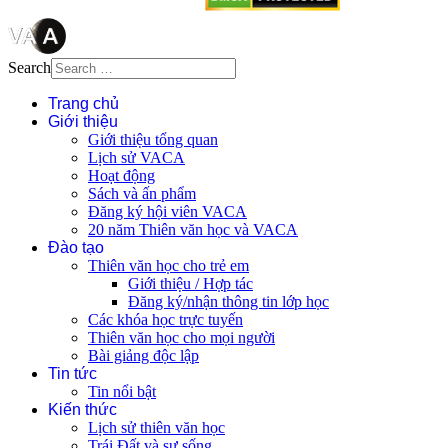
Search
Trang chủ
Giới thiệu
Giới thiệu tổng quan
Lịch sử VACA
Hoạt động
Sách và ấn phẩm
Đăng ký hội viên VACA
20 năm Thiên văn học và VACA
Đào tạo
Thiên văn học cho trẻ em
Giới thiệu / Hợp tác
Đăng ký/nhận thông tin lớp học
Các khóa học trực tuyến
Thiên văn học cho mọi người
Bài giảng độc lập
Tin tức
Tin nổi bật
Kiến thức
Lịch sử thiên văn học
Trái Đất và sự sống