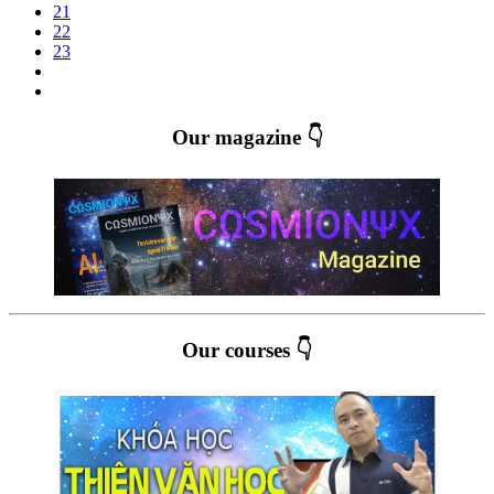
21
22
23
Our magazine 👇
Our courses 👇