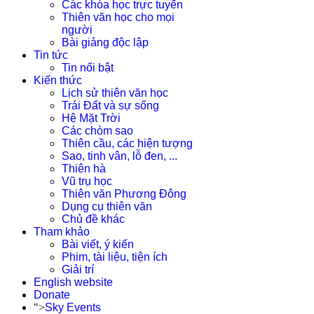
Các khóa học trực tuyến
Thiên văn học cho mọi
người
Bài giảng độc lập
Tin tức
Tin nổi bật
Kiến thức
Lịch sử thiên văn học
Trái Đất và sự sống
Hệ Mặt Trời
Các chòm sao
Thiên cầu, các hiện tượng
Sao, tinh vân, lỗ đen, ...
Thiên hà
Vũ trụ học
Thiên văn Phương Đông
Dụng cụ thiên văn
Chủ đề khác
Tham khảo
Bài viết, ý kiến
Phim, tài liệu, tiện ích
Giải trí
English website
Donate
">
Sky Events