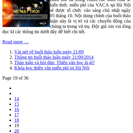
kiến thức miễn phí của VACA tại Hà Nội
sẽ được tổ chức vào sáng chủ nhật ngày
05 tháng 10. Nội dung chính của buổi thảo
luận này là vị trí và các chuyển động của
chúng ta trong vũ trụ. Độc giả xin vui lòng
đọc kĩ các thông tin dưới đây để biết chi tiết.
Read more …
Vài nét về buổi thảo luận ngày 21/09
Thông tin buổi thảo luận ngày 21/09/2014
Thảo luận và hỏi đáp: Thiên văn học là gì?
Khóa học thiên văn miễn phí tại Hà Nội
Page 19 of 36
14
15
16
17
18
19
20