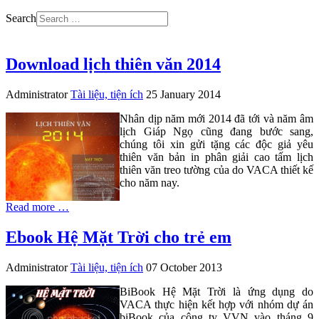
Search
Download lịch thiên văn 2014
Administrator
Tài liệu, tiện ích
25 January 2014
Nhân dịp năm mới 2014 đã tới và năm âm
lịch Giáp Ngọ cũng đang bước sang,
chúng tôi xin gửi tặng các độc giả yêu
thiên văn bản in phân giải cao tấm lịch
thiên văn treo tường của do VACA thiết kế
cho năm nay.
Read more …
Ebook Hệ Mặt Trời cho trẻ em
Administrator
Tài liệu, tiện ích
07 October 2013
BiBook Hệ Mặt Trời là ứng dụng do
VACA thực hiện kết hợp với nhóm dự án
biBook của công ty VVN vào tháng 9