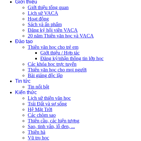
Giới thiệu
Giới thiệu tổng quan
Lịch sử VACA
Hoạt động
Sách và ấn phẩm
Đăng ký hội viên VACA
20 năm Thiên văn học và VACA
Đào tạo
Thiên văn học cho trẻ em
Giới thiệu / Hợp tác
Đăng ký/nhận thông tin lớp học
Các khóa học trực tuyến
Thiên văn học cho mọi người
Bài giảng độc lập
Tin tức
Tin nổi bật
Kiến thức
Lịch sử thiên văn học
Trái Đất và sự sống
Hệ Mặt Trời
Các chòm sao
Thiên cầu, các hiện tượng
Sao, tinh vân, lỗ đen, ...
Thiên hà
Vũ trụ học