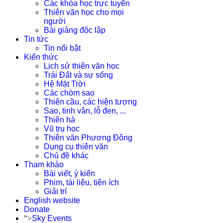
Các khóa học trực tuyến
Thiên văn học cho mọi
người
Bài giảng độc lập
Tin tức
Tin nổi bật
Kiến thức
Lịch sử thiên văn học
Trái Đất và sự sống
Hệ Mặt Trời
Các chòm sao
Thiên cầu, các hiện tượng
Sao, tinh vân, lỗ đen, ...
Thiên hà
Vũ trụ học
Thiên văn Phương Đông
Dụng cụ thiên văn
Chủ đề khác
Tham khảo
Bài viết, ý kiến
Phim, tài liệu, tiện ích
Giải trí
English website
Donate
">
Sky Events