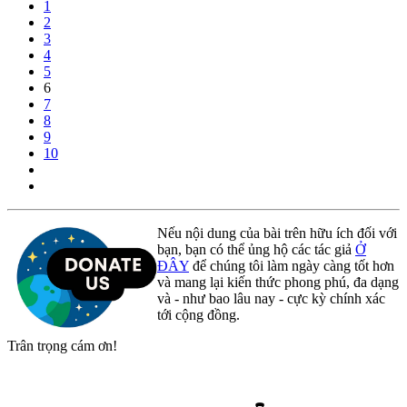
1
2
3
4
5
6
7
8
9
10
Nếu nội dung của bài trên hữu ích đối với
bạn, bạn có thể ủng hộ các tác giả
Ở
ĐÂY
để chúng tôi làm ngày càng tốt hơn
và mang lại kiến thức phong phú, đa dạng
và - như bao lâu nay - cực kỳ chính xác
tới cộng đồng.
Trân trọng cám ơn!