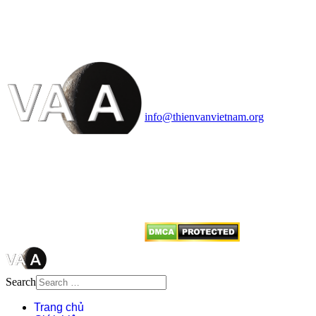
VĂN VÀ VŨ TRỤ
HỌC VIỆT NAM
Vietnam Astronomy and
Cosmology Association (VACA)
Văn phòng: 90b Khương Đình,
quận Thanh Xuân, Hà Nội
Điện thoại: 091.530.1116; Email:
info@thienvanvietnam.org
Mọi bài viết tại đây thuộc bản
quyền của VACA, vui lòng ghi rõ
tên tác giả và nguồn trích
dẫn
Thienvanvietnam.org
khi quý
vị tái sử dụng bất cứ nội dung nào
từ website này.
Search
Trang chủ