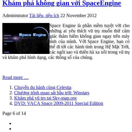
Khám phá không gian với SpaceEngine
Administrator
Tài liệu, tiện ích
22 November 2012
Space Engine là phần mềm tuyệt vời cho
những ai yêu thích vũ trụ muốn thử cảm
giác thám hiểm không gian ngay trên máy
tính của mình. Với Space Engine, bạn có
thể đi tới các hành tinh trong Hệ Mặt Trời,
các ngôi sao và thiên hà xa xôi trong vũ trụ
và khám phá hình dạng, các thông số của chúng.
Read more …
Chuyến du hành cùng Celestia
Chương trình quan sát bầu trời: Winstars
Khám phá vũ trụ tại Sky-map.org
DVD: VACA Space 2009-2011 Special Edition
Page 6 of 14