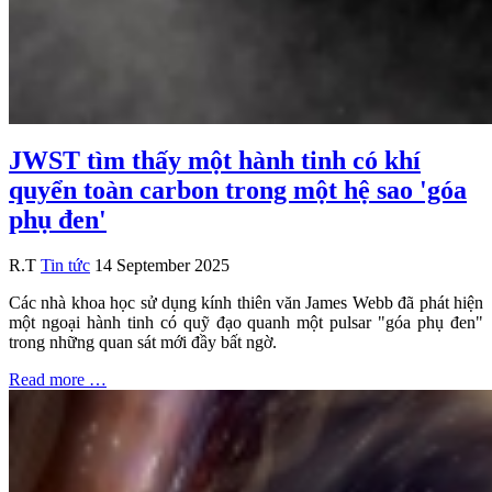
JWST tìm thấy một hành tinh có khí
quyển toàn carbon trong một hệ sao 'góa
phụ đen'
R.T
Tin tức
14 September 2025
Các nhà khoa học sử dụng kính thiên văn James Webb đã phát hiện
một ngoại hành tinh có quỹ đạo quanh một pulsar "góa phụ đen"
trong những quan sát mới đầy bất ngờ.
Read more …