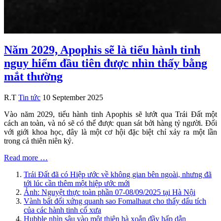
Năm 2029, Apophis sẽ là tiểu hành tinh
nguy hiểm đầu tiên được nhìn thấy bằng
mắt thường
R.T
Tin tức
10 September 2025
Vào năm 2029, tiểu hành tinh Apophis sẽ lướt qua Trái Đất một
cách an toàn, và nó sẽ có thể được quan sát bởi hàng tỷ người. Đối
với giới khoa học, đây là một cơ hội đặc biệt chỉ xảy ra một lần
trong cả thiên niên kỷ.
Read more …
Trái Đất đã có Hiệp ước về không gian bên ngoài, nhưng đã
tới lúc cần thêm một hiệp ước mới
Ảnh: Nguyệt thực toàn phần 07-08/09/2025 tại Hà Nội
Vành bất đối xứng quanh sao Fomalhaut cho thấy dấu tích
của các hành tinh cổ xưa
Hubble nhìn sâu vào một thiên hà xoắn đầy hấp dẫn