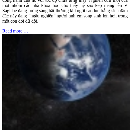
đồng hành của nó với tốc độ chưa từng thấy. Nghiên cứu mới của
một nhóm các nhà khoa học cho thấy hệ sao kép mang tên V
Sagittae đang bừng sáng bất thường khi ngôi sao lùn trắng siêu đậm
đặc này đang “ngấu nghiến” người anh em song sinh lớn hơn trong
một cơn đói dữ dội.
Read more …