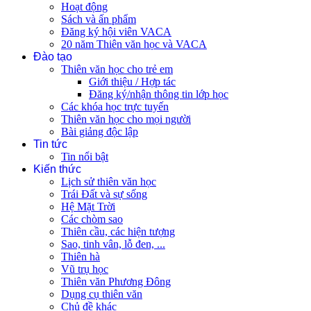
Hoạt động
Sách và ấn phẩm
Đăng ký hội viên VACA
20 năm Thiên văn học và VACA
Đào tạo
Thiên văn học cho trẻ em
Giới thiệu / Hợp tác
Đăng ký/nhận thông tin lớp học
Các khóa học trực tuyến
Thiên văn học cho mọi người
Bài giảng độc lập
Tin tức
Tin nổi bật
Kiến thức
Lịch sử thiên văn học
Trái Đất và sự sống
Hệ Mặt Trời
Các chòm sao
Thiên cầu, các hiện tượng
Sao, tinh vân, lỗ đen, ...
Thiên hà
Vũ trụ học
Thiên văn Phương Đông
Dụng cụ thiên văn
Chủ đề khác