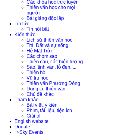
Các khóa học trực tuyến
Thiên văn học cho mọi
người
Bài giảng độc lập
Tin tức
Tin nổi bật
Kiến thức
Lịch sử thiên văn học
Trái Đất và sự sống
Hệ Mặt Trời
Các chòm sao
Thiên cầu, các hiện tượng
Sao, tinh vân, lỗ đen, ...
Thiên hà
Vũ trụ học
Thiên văn Phương Đông
Dụng cụ thiên văn
Chủ đề khác
Tham khảo
Bài viết, ý kiến
Phim, tài liệu, tiện ích
Giải trí
English website
Donate
">
Sky Events