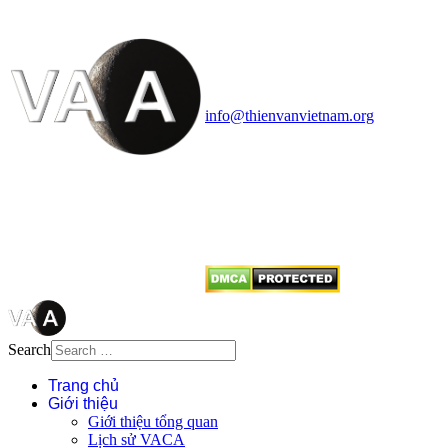
Vietnam Astronomy and
Cosmology Association (VACA)
Văn phòng: 90b Khương Đình,
quận Thanh Xuân, Hà Nội
Điện thoại: 091.530.1116; Email:
info@thienvanvietnam.org
Mọi bài viết tại đây thuộc bản
quyền của VACA, vui lòng ghi rõ
tên tác giả và nguồn trích
dẫn
Thienvanvietnam.org
khi quý
vị tái sử dụng bất cứ nội dung nào
từ website này.
Search
Trang chủ
Giới thiệu
Giới thiệu tổng quan
Lịch sử VACA