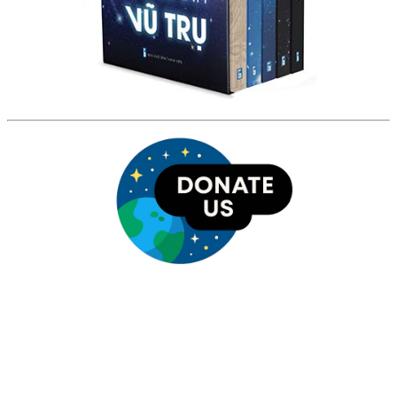
HỘI THIÊN
VĂN VÀ VŨ TRỤ
HỌC VIỆT NAM