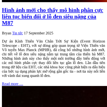
Hình ảnh mới cho thấy mô hình phân cực
liên tục biến đổi ở lỗ đen siêu nặng của
M87
Bryan
Tin tức
17 September 2025
Dự án Kính Thiên Văn Chân Trời Sự Kiện (Event Horizon
Telescope - EHT), với sự đóng góp quan trọng từ Viện Thiên văn
Vô tuyến Max Planck (MPIfR), đã công bố những hình ảnh mới,
chi tiết về lỗ đen siêu nặng nằm tại trung tâm của thiên hà M87.
Những hình ảnh này cho thấy một môi trường đầy biến động với
các mô hình phân cực thay đổi liên tục gần lỗ đen. Lần đầu tiên
trong dữ liệu của EHT, các nhà khoa học cũng phát hiện ra dấu hiệu
của bức xạ dạng phản lực mở rộng gần gốc tia - nơi tia này nối liền
với vành đai xung quanh lỗ đen.
Read more …