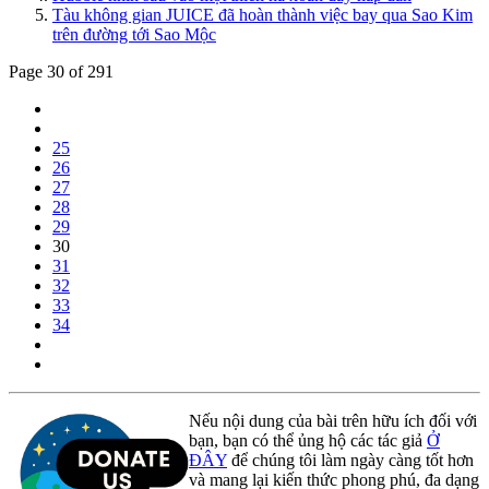
Tàu không gian JUICE đã hoàn thành việc bay qua Sao Kim
trên đường tới Sao Mộc
Page 30 of 291
25
26
27
28
29
30
31
32
33
34
Nếu nội dung của bài trên hữu ích đối với
bạn, bạn có thể ủng hộ các tác giả
Ở
ĐÂY
để chúng tôi làm ngày càng tốt hơn
và mang lại kiến thức phong phú, đa dạng