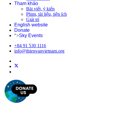
Tham khảo
Bài viết, ý kiến
Phim, tài liệu, tiện ích
Giải trí
English website
Donate
">
Sky Events
+84 91 530 1116
info@thienvanvietnam.org