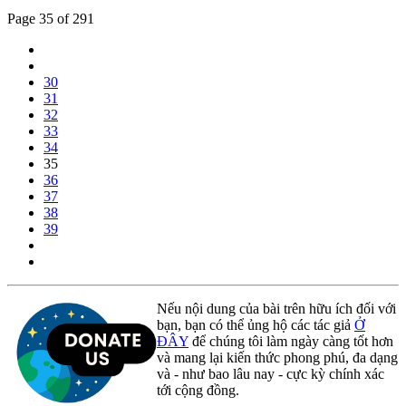
Page 35 of 291
30
31
32
33
34
35
36
37
38
39
Nếu nội dung của bài trên hữu ích đối với
bạn, bạn có thể ủng hộ các tác giả
Ở
ĐÂY
để chúng tôi làm ngày càng tốt hơn
và mang lại kiến thức phong phú, đa dạng
và - như bao lâu nay - cực kỳ chính xác
tới cộng đồng.