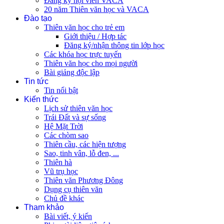
Đăng ký hội viên VACA
20 năm Thiên văn học và VACA
Đào tạo
Thiên văn học cho trẻ em
Giới thiệu / Hợp tác
Đăng ký/nhận thông tin lớp học
Các khóa học trực tuyến
Thiên văn học cho mọi người
Bài giảng độc lập
Tin tức
Tin nổi bật
Kiến thức
Lịch sử thiên văn học
Trái Đất và sự sống
Hệ Mặt Trời
Các chòm sao
Thiên cầu, các hiện tượng
Sao, tinh vân, lỗ đen, ...
Thiên hà
Vũ trụ học
Thiên văn Phương Đông
Dụng cụ thiên văn
Chủ đề khác
Tham khảo
Bài viết, ý kiến