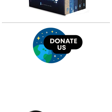
HỘI THIÊN
VĂN VÀ VŨ TRỤ
HỌC VIỆT NAM
Vietnam Astronomy and
Cosmology Association (VACA)