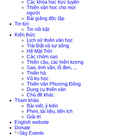
Các khóa học trực tuyến
Thiên văn học cho mọi
người
Bài giảng độc lập
Tin tức
Tin nổi bật
Kiến thức
Lịch sử thiên văn học
Trái Đất và sự sống
Hệ Mặt Trời
Các chòm sao
Thiên cầu, các hiện tượng
Sao, tinh vân, lỗ đen, ...
Thiên hà
Vũ trụ học
Thiên văn Phương Đông
Dụng cụ thiên văn
Chủ đề khác
Tham khảo
Bài viết, ý kiến
Phim, tài liệu, tiện ích
Giải trí
English website
Donate
">
Sky Events