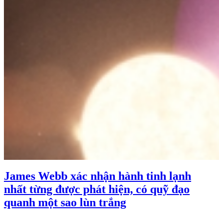
James Webb xác nhận hành tinh lạnh
nhất từng được phát hiện, có quỹ đạo
quanh một sao lùn trắng