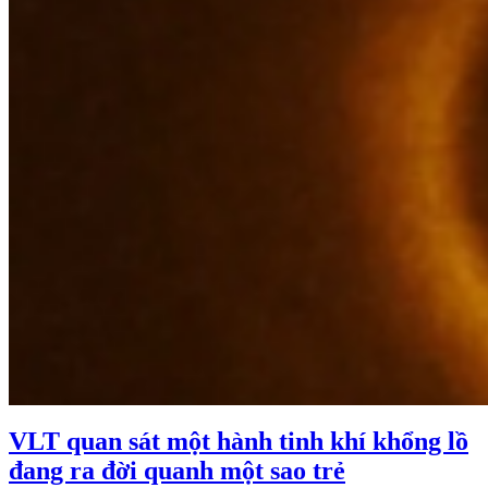
VLT quan sát một hành tinh khí khổng lồ
đang ra đời quanh một sao trẻ