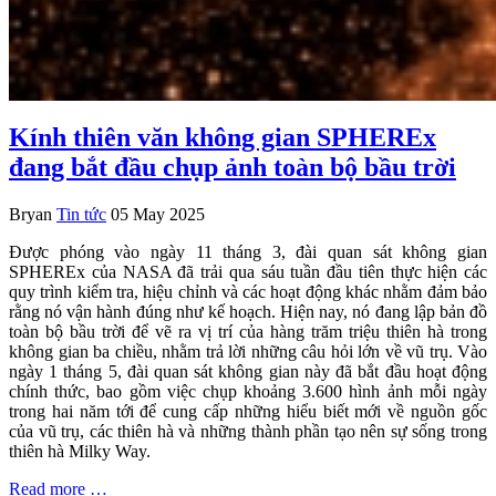
Kính thiên văn không gian SPHEREx
đang bắt đầu chụp ảnh toàn bộ bầu trời
Bryan
Tin tức
05 May 2025
Được phóng vào ngày 11 tháng 3, đài quan sát không gian
SPHEREx của NASA đã trải qua sáu tuần đầu tiên thực hiện các
quy trình kiểm tra, hiệu chỉnh và các hoạt động khác nhằm đảm bảo
rằng nó vận hành đúng như kế hoạch. Hiện nay, nó đang lập bản đồ
toàn bộ bầu trời để vẽ ra vị trí của hàng trăm triệu thiên hà trong
không gian ba chiều, nhằm trả lời những câu hỏi lớn về vũ trụ. Vào
ngày 1 tháng 5, đài quan sát không gian này đã bắt đầu hoạt động
chính thức, bao gồm việc chụp khoảng 3.600 hình ảnh mỗi ngày
trong hai năm tới để cung cấp những hiểu biết mới về nguồn gốc
của vũ trụ, các thiên hà và những thành phần tạo nên sự sống trong
thiên hà Milky Way.
Read more …