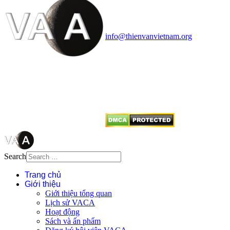
Văn phòng: 90b Khương Đình,
quận Thanh Xuân, Hà Nội
Điện thoại: 091.530.1116; Email:
info@thienvanvietnam.org
Mọi bài viết tại đây thuộc bản
quyền của VACA, vui lòng ghi rõ
tên tác giả và nguồn trích
dẫn
Thienvanvietnam.org
khi quý
vị tái sử dụng bất cứ nội dung nào
từ website này.
Search
Trang chủ
Giới thiệu
Giới thiệu tổng quan
Lịch sử VACA
Hoạt động
Sách và ấn phẩm