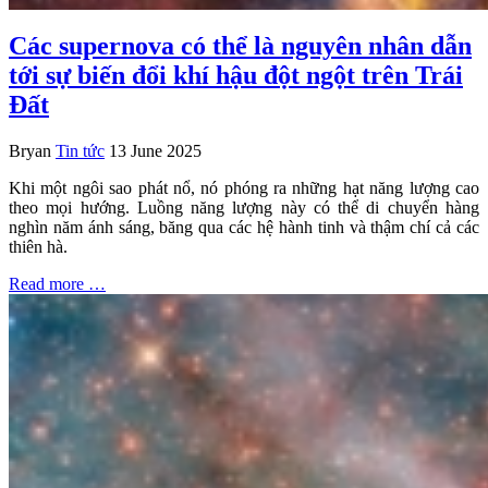
Các supernova có thể là nguyên nhân dẫn
tới sự biến đổi khí hậu đột ngột trên Trái
Đất
Bryan
Tin tức
13 June 2025
Khi một ngôi sao phát nổ, nó phóng ra những hạt năng lượng cao
theo mọi hướng. Luồng năng lượng này có thể di chuyển hàng
nghìn năm ánh sáng, băng qua các hệ hành tinh và thậm chí cả các
thiên hà.
Read more …