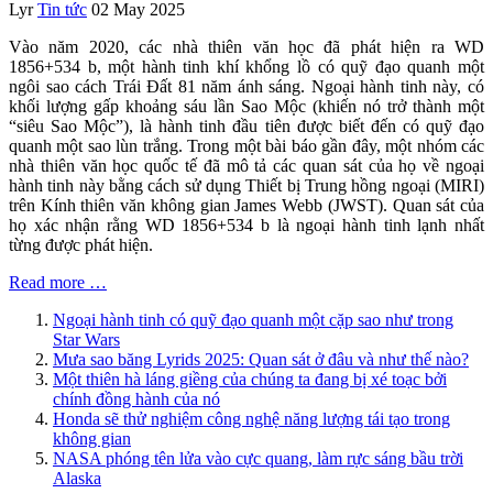
Lyr
Tin tức
02 May 2025
Vào năm 2020, các nhà thiên văn học đã phát hiện ra WD
1856+534 b, một hành tinh khí khổng lồ có quỹ đạo quanh một
ngôi sao cách Trái Đất 81 năm ánh sáng. Ngoại hành tinh này, có
khối lượng gấp khoảng sáu lần Sao Mộc (khiến nó trở thành một
“siêu Sao Mộc”), là hành tinh đầu tiên được biết đến có quỹ đạo
quanh một sao lùn trắng. Trong một bài báo gần đây, một nhóm các
nhà thiên văn học quốc tế đã mô tả các quan sát của họ về ngoại
hành tinh này bằng cách sử dụng Thiết bị Trung hồng ngoại (MIRI)
trên Kính thiên văn không gian James Webb (JWST). Quan sát của
họ xác nhận rằng WD 1856+534 b là ngoại hành tinh lạnh nhất
từng được phát hiện.
Read more …
Ngoại hành tinh có quỹ đạo quanh một cặp sao như trong
Star Wars
Mưa sao băng Lyrids 2025: Quan sát ở đâu và như thế nào?
Một thiên hà láng giềng của chúng ta đang bị xé toạc bởi
chính đồng hành của nó
Honda sẽ thử nghiệm công nghệ năng lượng tái tạo trong
không gian
NASA phóng tên lửa vào cực quang, làm rực sáng bầu trời
Alaska