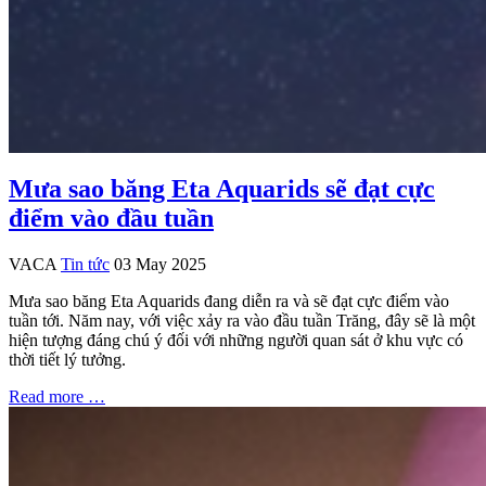
Mưa sao băng Eta Aquarids sẽ đạt cực
điểm vào đầu tuần
VACA
Tin tức
03 May 2025
Mưa sao băng Eta Aquarids đang diễn ra và sẽ đạt cực điểm vào
tuần tới. Năm nay, với việc xảy ra vào đầu tuần Trăng, đây sẽ là một
hiện tượng đáng chú ý đối với những người quan sát ở khu vực có
thời tiết lý tưởng.
Read more …