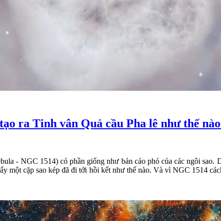
ã tạo ra Tinh vân Quả cầu Pha lê như thế nà
ebula - NGC 1514) có phần giống như bản cáo phó của các ngôi sao. D
hấy một cặp sao kép đã đi tới hồi kết như thế nào. Và vì NGC 1514 cá