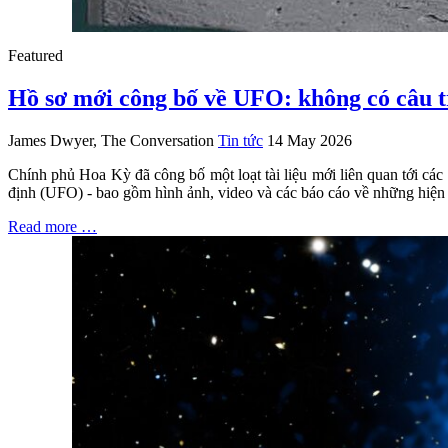
Featured
Hồ sơ mới công bố về UFO: không có câu tr
James Dwyer, The Conversation
Tin tức
14 May 2026
Chính phủ Hoa Kỳ đã công bố một loạt tài liệu mới liên quan tới các
định (UFO) - bao gồm hình ảnh, video và các báo cáo về những hiện tư
Read more …