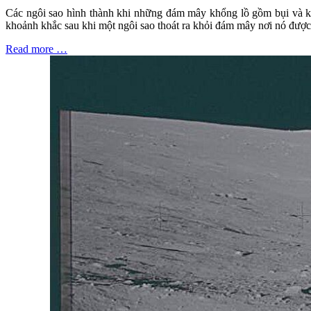
Các ngôi sao hình thành khi những đám mây khổng lồ gồm bụi và khí
khoảnh khắc sau khi một ngôi sao thoát ra khỏi đám mây nơi nó được s
Read more …