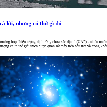
ả lời, nhưng có thứ gì đó
 trường hợp “hiện tượng dị thường chưa xác định” (UAP) - nhiều trườn
ợng chưa thể giải thích được quan sát thấy trên bầu trời và trong khô