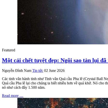
Featured
Một cái chết tuyệt đẹp: Ngôi sao tàn lụi đ
Nguyễn Đình Nam
Tin tức
02 June 2026
Các tinh vân hành tinh như Tinh vân Quả cầu Pha lê (Crystal Ball N
Quả cầu Pha lê lại cho chúng ta biết nhiều hơn về quá khứ. Nó cho t
nó như cách đây 1.500 năm.
Read more …