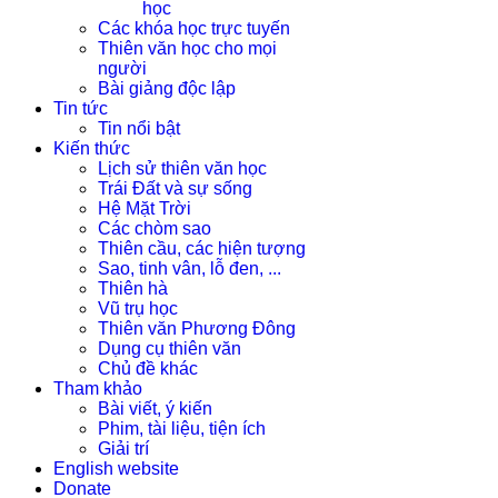
học
Các khóa học trực tuyến
Thiên văn học cho mọi
người
Bài giảng độc lập
Tin tức
Tin nổi bật
Kiến thức
Lịch sử thiên văn học
Trái Đất và sự sống
Hệ Mặt Trời
Các chòm sao
Thiên cầu, các hiện tượng
Sao, tinh vân, lỗ đen, ...
Thiên hà
Vũ trụ học
Thiên văn Phương Đông
Dụng cụ thiên văn
Chủ đề khác
Tham khảo
Bài viết, ý kiến
Phim, tài liệu, tiện ích
Giải trí
English website
Donate