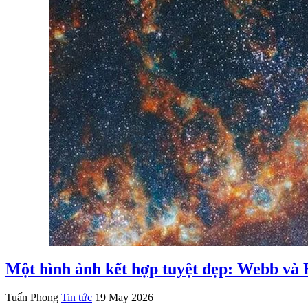
Một hình ảnh kết hợp tuyệt đẹp: Webb và 
Tuấn Phong
Tin tức
19 May 2026