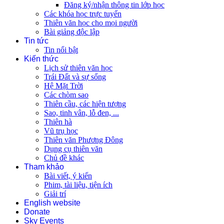
Đăng ký/nhận thông tin lớp học
Các khóa học trực tuyến
Thiên văn học cho mọi người
Bài giảng độc lập
Tin tức
Tin nổi bật
Kiến thức
Lịch sử thiên văn học
Trái Đất và sự sống
Hệ Mặt Trời
Các chòm sao
Thiên cầu, các hiện tượng
Sao, tinh vân, lỗ đen, ...
Thiên hà
Vũ trụ học
Thiên văn Phương Đông
Dụng cụ thiên văn
Chủ đề khác
Tham khảo
Bài viết, ý kiến
Phim, tài liệu, tiện ích
Giải trí
English website
Donate
Sky Events