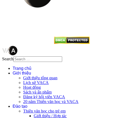
Mọi bài viết tại đây thuộc bản
quyền của VACA, vui lòng ghi rõ
tên tác giả và nguồn trích
dẫn
Thienvanvietnam.org
khi quý
vị tái sử dụng bất cứ nội dung nào
từ website này.
Search
Trang chủ
Giới thiệu
Giới thiệu tổng quan
Lịch sử VACA
Hoạt động
Sách và ấn phẩm
Đăng ký hội viên VACA
20 năm Thiên văn học và VACA
Đào tạo
Thiên văn học cho trẻ em
Giới thiệu / Hợp tác