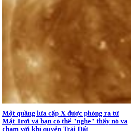
Một quầng lửa cấp X được phóng ra từ
Mặt Trời và bạn có thể "nghe" thấy nó va
chạm với khí quyển Trái Đất