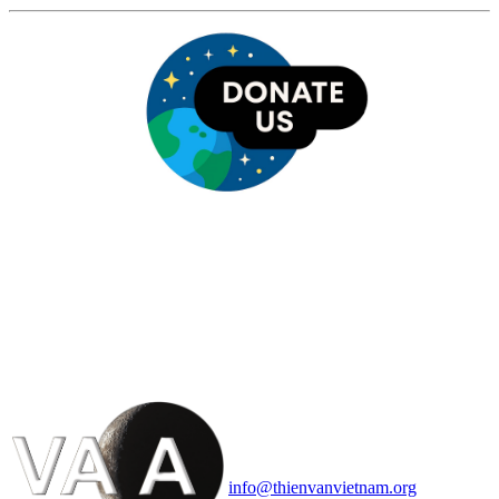
HỘI THIÊN
VĂN VÀ VŨ TRỤ
HỌC VIỆT NAM
Vietnam Astronomy and
Cosmology Association (VACA)
Văn phòng: 90b Khương Đình,
quận Thanh Xuân, Hà Nội
Điện thoại: 091.530.1116; Email:
info@thienvanvietnam.org