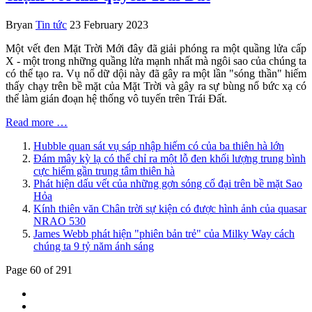
Bryan
Tin tức
23 February 2023
Một vết đen Mặt Trời Mới đây đã giải phóng ra một quầng lửa cấp
X - một trong những quầng lửa mạnh nhất mà ngôi sao của chúng ta
có thể tạo ra. Vụ nổ dữ dội này đã gây ra một lần "sóng thần" hiếm
thấy chạy trên bề mặt của Mặt Trời và gây ra sự bùng nổ bức xạ có
thể làm gián đoạn hệ thống vô tuyến trên Trái Đất.
Read more …
Hubble quan sát vụ sáp nhập hiếm có của ba thiên hà lớn
Đám mây kỳ lạ có thể chỉ ra một lỗ đen khối lượng trung bình
cực hiếm gần trung tâm thiên hà
Phát hiện dấu vết của những gợn sóng cổ đại trên bề mặt Sao
Hỏa
Kính thiên văn Chân trời sự kiện có được hình ảnh của quasar
NRAO 530
James Webb phát hiện "phiên bản trẻ" của Milky Way cách
chúng ta 9 tỷ năm ánh sáng
Page 60 of 291