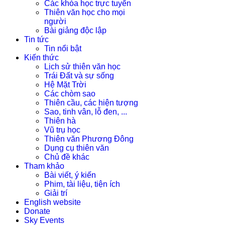
Các khóa học trực tuyến
Thiên văn học cho mọi
người
Bài giảng độc lập
Tin tức
Tin nổi bật
Kiến thức
Lịch sử thiên văn học
Trái Đất và sự sống
Hệ Mặt Trời
Các chòm sao
Thiên cầu, các hiện tượng
Sao, tinh vân, lỗ đen, ...
Thiên hà
Vũ trụ học
Thiên văn Phương Đông
Dụng cụ thiên văn
Chủ đề khác
Tham khảo
Bài viết, ý kiến
Phim, tài liệu, tiện ích
Giải trí
English website
Donate
Sky Events