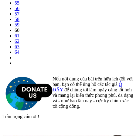
55
56
57
58
59
60
61
62
63
64
Nếu nội dung của bài trên hữu ích đối với
bạn, bạn có thể ủng hộ các tác giả
Ở
ĐÂY
để chúng tôi làm ngày càng tốt hơn
và mang lại kiến thức phong phú, đa dạng
và - như bao lâu nay - cực kỳ chính xác
tới cộng đồng.
Trân trọng cám ơn!