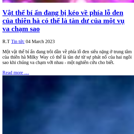
Vật thể bí ẩn đang bị kéo về phía lỗ đen
của thiên hà có thể là tàn dư của một vụ
va chạm sao
R.T
Tin tức
04 March 2023
Một vật thể bí ẩn đang trôi dần về phía lỗ đen siêu nặng ở trung tâm
của thiên hà Milky Way có thể là tàn dư từ sự phát nổ của hai ngôi
sao khi chúng va chạm với nhau - một nghiên cứu cho biết.
Read more …