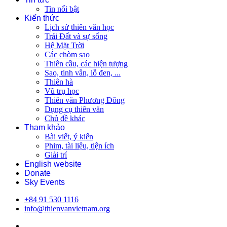
Tin nổi bật
Kiến thức
Lịch sử thiên văn học
Trái Đất và sự sống
Hệ Mặt Trời
Các chòm sao
Thiên cầu, các hiện tượng
Sao, tinh vân, lỗ đen, ...
Thiên hà
Vũ trụ học
Thiên văn Phương Đông
Dụng cụ thiên văn
Chủ đề khác
Tham khảo
Bài viết, ý kiến
Phim, tài liệu, tiện ích
Giải trí
English website
Donate
Sky Events
+84 91 530 1116
info@thienvanvietnam.org