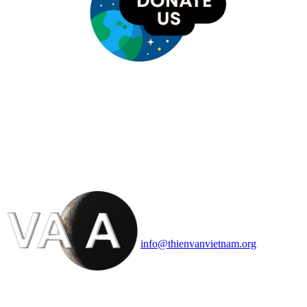
HỘI THIÊN
VĂN VÀ VŨ TRỤ
HỌC VIỆT NAM
Vietnam Astronomy and
Cosmology Association (VACA)
Văn phòng: 90b Khương Đình,
quận Thanh Xuân, Hà Nội
Điện thoại: 091.530.1116; Email:
info@thienvanvietnam.org
Mọi bài viết tại đây thuộc bản
quyền của VACA, vui lòng ghi rõ
tên tác giả và nguồn trích
dẫn
Thienvanvietnam.org
khi quý