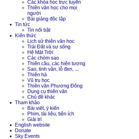
Các khóa học trực tuyến
Thiên văn học cho mọi
người
Bài giảng độc lập
Tin tức
Tin nổi bật
Kiến thức
Lịch sử thiên văn học
Trái Đất và sự sống
Hệ Mặt Trời
Các chòm sao
Thiên cầu, các hiện tượng
Sao, tinh vân, lỗ đen, ...
Thiên hà
Vũ trụ học
Thiên văn Phương Đông
Dụng cụ thiên văn
Chủ đề khác
Tham khảo
Bài viết, ý kiến
Phim, tài liệu, tiện ích
Giải trí
English website
Donate
Sky Events