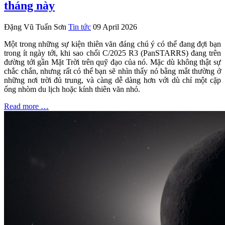
tháng này
Đặng Vũ Tuấn Sơn
Tin tức
09 April 2026
Một trong những sự kiện thiên văn đáng chú ý có thể đang đợi bạn
trong ít ngày tới, khi sao chổi C/2025 R3 (PanSTARRS) đang trên
đường tới gần Mặt Trời trên quỹ đạo của nó. Mặc dù không thật sự
chắc chắn, nhưng rất có thể bạn sẽ nhìn thấy nó bằng mắt thường ở
những nơi trời đủ trung, và càng dễ dàng hơn với dù chỉ một cặp
ống nhòm du lịch hoặc kính thiên văn nhỏ.
Read more …