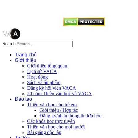
vị tái sử dụng bất cứ nội dung nào
từ website này.
Search
Trang chủ
Giới thiệu
Giới thiệu tổng quan
Lịch sử VACA
Hoạt động
Sách và ấn phẩm
Đăng ký hội viên VACA
20 năm Thiên văn học và VACA
Đào tạo
Thiên văn học cho trẻ em
Giới thiệu / Hợp tác
Đăng ký/nhận thông tin lớp học
Các khóa học trực tuyến
Thiên văn học cho mọi người
Bài giảng độc lập
Tin tức