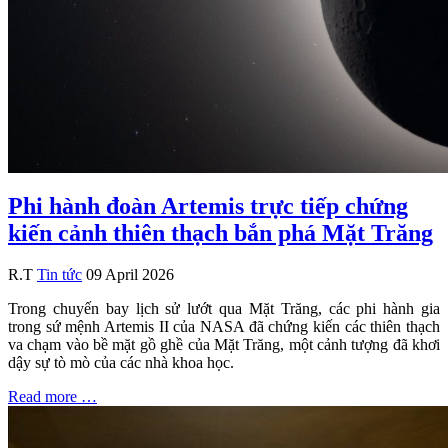
Phi hành đoàn Artemis trực tiếp chứng
kiến cảnh thiên thạch bắn phá Mặt Trăng
R.T
Tin tức
09 April 2026
Trong chuyến bay lịch sử lướt qua Mặt Trăng, các phi hành gia
trong sứ mệnh Artemis II của NASA đã chứng kiến các thiên thạch
va chạm vào bề mặt gồ ghề của Mặt Trăng, một cảnh tượng đã khơi
dậy sự tò mò của các nhà khoa học.
Read more …