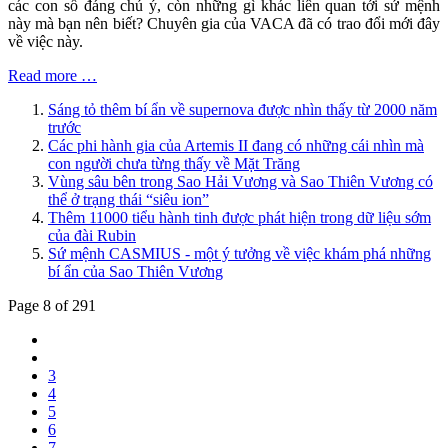
các con số đáng chú ý, còn những gì khác liên quan tới sứ mệnh
này mà bạn nên biết? Chuyên gia của VACA đã có trao đổi mới đây
về việc này.
Read more …
Sáng tỏ thêm bí ẩn về supernova được nhìn thấy từ 2000 năm
trước
Các phi hành gia của Artemis II đang có những cái nhìn mà
con người chưa từng thấy về Mặt Trăng
Vùng sâu bên trong Sao Hải Vương và Sao Thiên Vương có
thể ở trạng thái “siêu ion”
Thêm 11000 tiểu hành tinh được phát hiện trong dữ liệu sớm
của đài Rubin
Sứ mệnh CASMIUS - một ý tưởng về việc khám phá những
bí ẩn của Sao Thiên Vương
Page 8 of 291
3
4
5
6
7