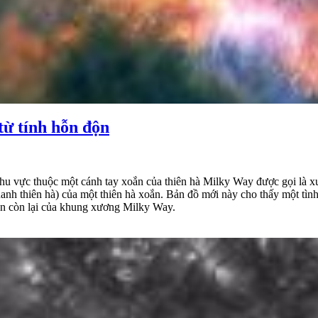
ừ tính hỗn độn
 khu vực thuộc một cánh tay xoắn của thiên hà Milky Way được gọi là xư
uanh thiên hà) của một thiên hà xoắn. Bản đồ mới này cho thấy một tì
phần còn lại của khung xương Milky Way.