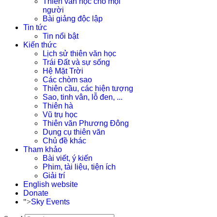
Thiên văn học cho mọi
người
Bài giảng độc lập
Tin tức
Tin nổi bật
Kiến thức
Lịch sử thiên văn học
Trái Đất và sự sống
Hệ Mặt Trời
Các chòm sao
Thiên cầu, các hiện tượng
Sao, tinh vân, lỗ đen, ...
Thiên hà
Vũ trụ học
Thiên văn Phương Đông
Dụng cụ thiên văn
Chủ đề khác
Tham khảo
Bài viết, ý kiến
Phim, tài liệu, tiện ích
Giải trí
English website
Donate
">
Sky Events