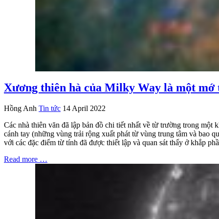
Xương thiên hà của Milky Way là một mớ t
Hồng Anh
Tin tức
14 April 2022
Các nhà thiên văn đã lập bản đồ chi tiết nhất về từ trường trong một
cánh tay (những vùng trải rộng xuất phát từ vùng trung tâm và bao q
với các đặc điểm từ tính đã được thiết lập và quan sát thấy ở khắp 
Read more …