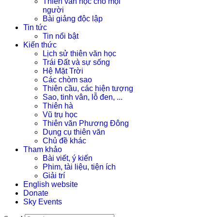
Thiên văn học cho mọi
người
Bài giảng độc lập
Tin tức
Tin nổi bật
Kiến thức
Lịch sử thiên văn học
Trái Đất và sự sống
Hệ Mặt Trời
Các chòm sao
Thiên cầu, các hiện tượng
Sao, tinh vân, lỗ đen, ...
Thiên hà
Vũ trụ học
Thiên văn Phương Đông
Dụng cụ thiên văn
Chủ đề khác
Tham khảo
Bài viết, ý kiến
Phim, tài liệu, tiện ích
Giải trí
English website
Donate
Sky Events