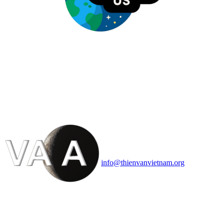
HỘI THIÊN
VĂN VÀ VŨ TRỤ
HỌC VIỆT NAM
Vietnam Astronomy and
Cosmology Association (VACA)
Văn phòng: 90b Khương Đình,
quận Thanh Xuân, Hà Nội
Điện thoại: 091.530.1116; Email:
info@thienvanvietnam.org
Mọi bài viết tại đây thuộc bản
quyền của VACA, vui lòng ghi rõ
tên tác giả và nguồn trích
dẫn
Thienvanvietnam.org
khi quý
vị tái sử dụng bất cứ nội dung nào