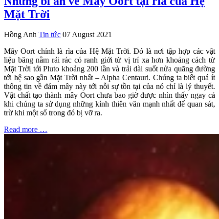
Những bí ẩn về Mây Oort tại rìa của Hệ
Mặt Trời
Hồng Anh
Tin tức
07 August 2021
Mây Oort chính là rìa của Hệ Mặt Trời. Đó là nơi tập hợp các vật
liệu băng nằm rải rác có ranh giới từ vị trí xa hơn khoảng cách từ
Mặt Trời tới Pluto khoảng 200 lần và trải dài suốt nửa quãng đường
tới hệ sao gần Mặt Trời nhất – Alpha Centauri. Chúng ta biết quá ít
thông tin về đám mây này tới nỗi sự tồn tại của nó chỉ là lý thuyết.
Vật chất tạo thành mây Oort chưa bao giờ được nhìn thấy ngay cả
khi chúng ta sử dụng những kính thiên văn mạnh nhất để quan sát,
trừ khi một số trong đó bị vỡ ra.
Read more …