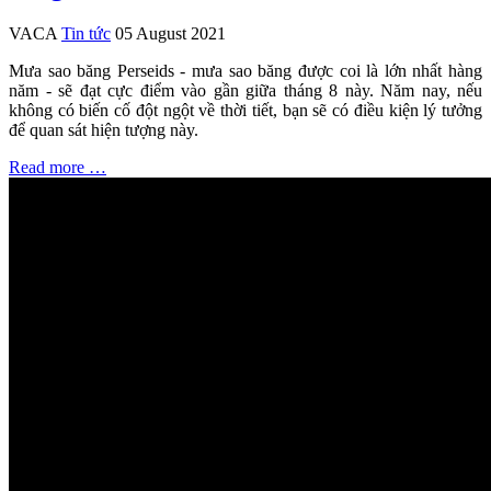
VACA
Tin tức
05 August 2021
Mưa sao băng Perseids - mưa sao băng được coi là lớn nhất hàng
năm - sẽ đạt cực điểm vào gần giữa tháng 8 này. Năm nay, nếu
không có biến cố đột ngột về thời tiết, bạn sẽ có điều kiện lý tưởng
để quan sát hiện tượng này.
Read more …