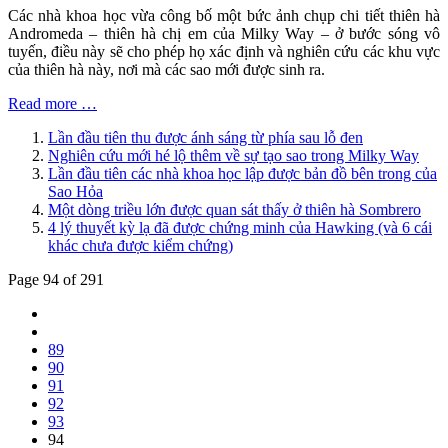
Các nhà khoa học vừa công bố một bức ảnh chụp chi tiết thiên hà
Andromeda – thiên hà chị em của Milky Way – ở bước sóng vô
tuyến, điều này sẽ cho phép họ xác định và nghiên cứu các khu vực
của thiên hà này, nơi mà các sao mới được sinh ra.
Read more …
Lần đầu tiên thu được ánh sáng từ phía sau lỗ đen
Nghiên cứu mới hé lộ thêm về sự tạo sao trong Milky Way
Lần đầu tiên các nhà khoa học lập được bản đồ bên trong của
Sao Hỏa
Một dòng triều lớn được quan sát thấy ở thiên hà Sombrero
4 lý thuyết kỳ lạ đã được chứng minh của Hawking (và 6 cái
khác chưa được kiểm chứng)
Page 94 of 291
89
90
91
92
93
94