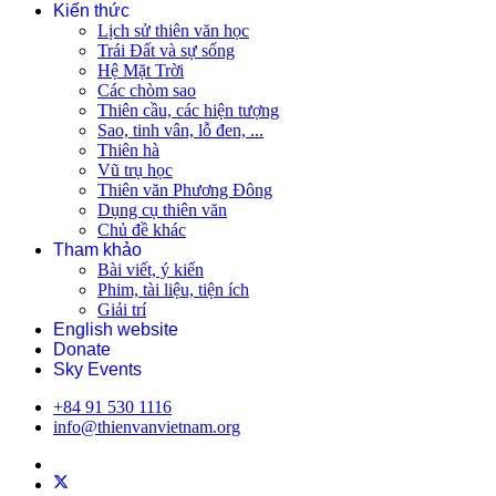
Kiến thức
Lịch sử thiên văn học
Trái Đất và sự sống
Hệ Mặt Trời
Các chòm sao
Thiên cầu, các hiện tượng
Sao, tinh vân, lỗ đen, ...
Thiên hà
Vũ trụ học
Thiên văn Phương Đông
Dụng cụ thiên văn
Chủ đề khác
Tham khảo
Bài viết, ý kiến
Phim, tài liệu, tiện ích
Giải trí
English website
Donate
Sky Events
+84 91 530 1116
info@thienvanvietnam.org