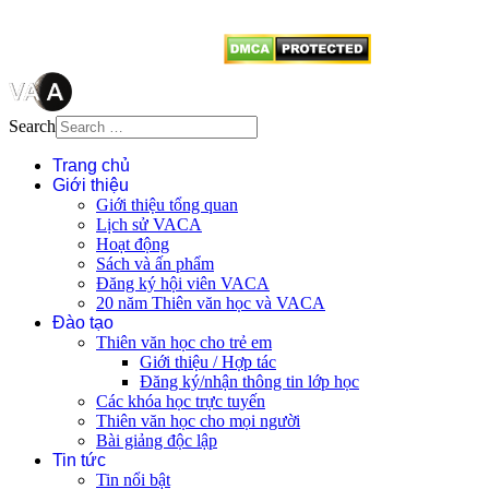
từ website này.
Search
Trang chủ
Giới thiệu
Giới thiệu tổng quan
Lịch sử VACA
Hoạt động
Sách và ấn phẩm
Đăng ký hội viên VACA
20 năm Thiên văn học và VACA
Đào tạo
Thiên văn học cho trẻ em
Giới thiệu / Hợp tác
Đăng ký/nhận thông tin lớp học
Các khóa học trực tuyến
Thiên văn học cho mọi người
Bài giảng độc lập
Tin tức
Tin nổi bật