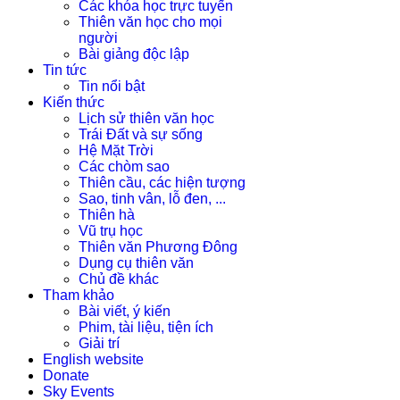
Các khóa học trực tuyến
Thiên văn học cho mọi
người
Bài giảng độc lập
Tin tức
Tin nổi bật
Kiến thức
Lịch sử thiên văn học
Trái Đất và sự sống
Hệ Mặt Trời
Các chòm sao
Thiên cầu, các hiện tượng
Sao, tinh vân, lỗ đen, ...
Thiên hà
Vũ trụ học
Thiên văn Phương Đông
Dụng cụ thiên văn
Chủ đề khác
Tham khảo
Bài viết, ý kiến
Phim, tài liệu, tiện ích
Giải trí
English website
Donate
Sky Events