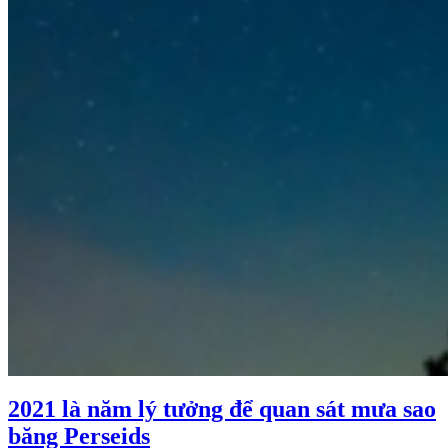
2021 là năm lý tưởng để quan sát mưa sao
băng Perseids