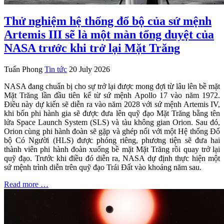
Thử nghiệm hệ thống đổ bộ của sứ mệnh
Artemis III sẽ là một màn tổng duyệt của
NASA trước khi trở lại Mặt Trăng
Tuấn Phong
Tin tức
20 July 2026
NASA đang chuẩn bị cho sự trở lại được mong đợi từ lâu lên bề mặt
Mặt Trăng lần đầu tiên kể từ sứ mệnh Apollo 17 vào năm 1972.
Điều này dự kiến sẽ diễn ra vào năm 2028 với sứ mệnh Artemis IV,
khi bốn phi hành gia sẽ được đưa lên quỹ đạo Mặt Trăng bằng tên
lửa Space Launch System (SLS) và tàu không gian Orion. Sau đó,
Orion cùng phi hành đoàn sẽ gặp và ghép nối với một Hệ thống Đổ
bộ Có Người (HLS) được phóng riêng, phương tiện sẽ đưa hai
thành viên phi hành đoàn xuống bề mặt Mặt Trăng rồi quay trở lại
quỹ đạo. Trước khi điều đó diễn ra, NASA dự định thực hiện một
sứ mệnh trình diễn trên quỹ đạo Trái Đất vào khoảng năm sau.
Read more …