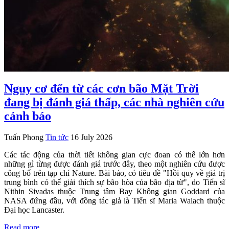
Nguy cơ đến từ các cơn bão Mặt Trời
đang bị đánh giá thấp, các nhà nghiên cứu
cảnh báo
Tuấn Phong
Tin tức
16 July 2026
Các tác động của thời tiết không gian cực đoan có thể lớn hơn
những gì từng được đánh giá trước đây, theo một nghiên cứu được
công bố trên tạp chí Nature. Bài báo, có tiêu đề "Hồi quy về giá trị
trung bình có thể giải thích sự bão hòa của bão địa từ", do Tiến sĩ
Nithin Sivadas thuộc Trung tâm Bay Không gian Goddard của
NASA đứng đầu, với đồng tác giả là Tiến sĩ Maria Walach thuộc
Đại học Lancaster.
Read more …