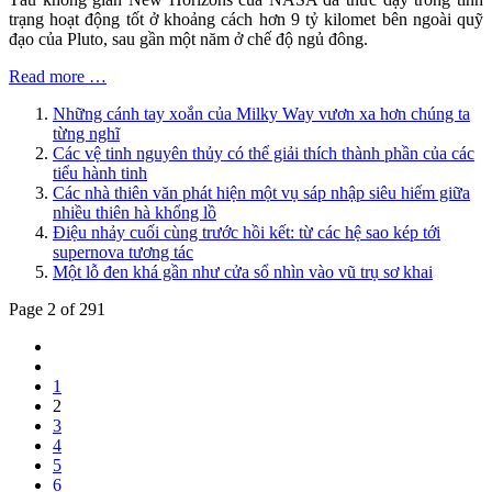
trạng hoạt động tốt ở khoảng cách hơn 9 tỷ kilomet bên ngoài quỹ
đạo của Pluto, sau gần một năm ở chế độ ngủ đông.
Read more …
Những cánh tay xoắn của Milky Way vươn xa hơn chúng ta
từng nghĩ
Các vệ tinh nguyên thủy có thể giải thích thành phần của các
tiểu hành tinh
Các nhà thiên văn phát hiện một vụ sáp nhập siêu hiếm giữa
nhiều thiên hà khổng lồ
Điệu nhảy cuối cùng trước hồi kết: từ các hệ sao kép tới
supernova tương tác
Một lỗ đen khá gần như cửa sổ nhìn vào vũ trụ sơ khai
Page 2 of 291
1
2
3
4
5
6