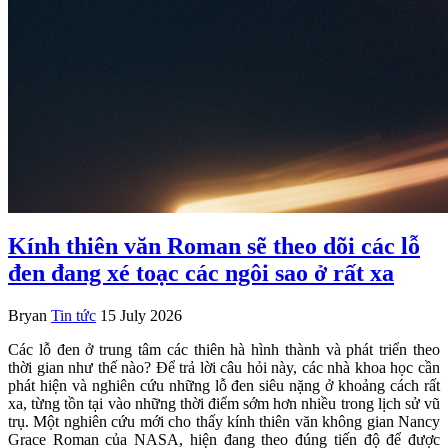
Kính thiên văn Roman sẽ theo dõi các lỗ
đen đang xé toạc các ngôi sao ở rất xa
Bryan
Tin tức
15 July 2026
Các lỗ đen ở trung tâm các thiên hà hình thành và phát triển theo
thời gian như thế nào? Để trả lời câu hỏi này, các nhà khoa học cần
phát hiện và nghiên cứu những lỗ đen siêu nặng ở khoảng cách rất
xa, từng tồn tại vào những thời điểm sớm hơn nhiều trong lịch sử vũ
trụ. Một nghiên cứu mới cho thấy kính thiên văn không gian Nancy
Grace Roman của NASA, hiện đang theo đúng tiến độ để được