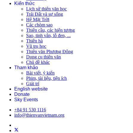
Kiến thức
Lịch sử thiên văn học
Trái Đất và sự sống
Hệ Mặt Trời
Các chòm sao
Thiên cầu, các hiện tượng
Sao, tinh vân, lỗ đen, ...
Thiên hà
Vũ trụ học
Thiên văn Phương Đông
Dụng cụ thiên văn
Chủ đề khác
Tham khảo
Bài viết, ý kiến
Phim, tài liệu, tiện ích
Giải trí
English website
Donate
Sky Events
+84 91 530 1116
info@thienvanvietnam.org