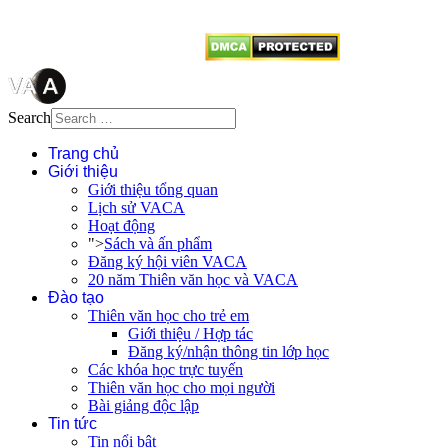
từ website này.
Search
Trang chủ
Giới thiệu
Giới thiệu tổng quan
Lịch sử VACA
Hoạt động
">
Sách và ấn phẩm
Đăng ký hội viên VACA
20 năm Thiên văn học và VACA
Đào tạo
Thiên văn học cho trẻ em
Giới thiệu / Hợp tác
Đăng ký/nhận thông tin lớp học
Các khóa học trực tuyến
Thiên văn học cho mọi người
Bài giảng độc lập
Tin tức
Tin nổi bật