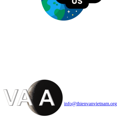
HỘI THIÊN
VĂN VÀ VŨ TRỤ
HỌC VIỆT NAM
Vietnam Astronomy and
Cosmology Association (VACA)
Văn phòng: 90b Khương Đình,
quận Thanh Xuân, Hà Nội
Điện thoại: 091.530.1116; Email:
info@thienvanvietnam.org
Mọi bài viết tại đây thuộc bản
quyền của VACA, vui lòng ghi rõ
tên tác giả và nguồn trích
dẫn
Thienvanvietnam.org
khi quý
vị tái sử dụng bất cứ nội dung nào