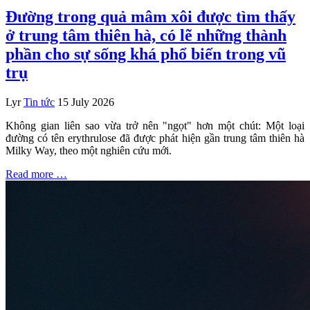
Đường trong quả mâm xôi được tìm thấy
ở trung tâm thiên hà, có lẽ những thành
phần cho sự sống khá phổ biến trong vũ
trụ
Lyr
Tin tức
15 July 2026
Không gian liên sao vừa trở nên "ngọt" hơn một chút: Một loại
đường có tên erythrulose đã được phát hiện gần trung tâm thiên hà
Milky Way, theo một nghiên cứu mới.
Read more …