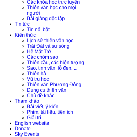
Các khóa học trực tuyến
Thiên văn học cho mọi
người
Bài giảng độc lập
Tin tức
Tin nổi bật
Kiến thức
Lịch sử thiên văn học
Trái Đất và sự sống
Hệ Mặt Trời
Các chòm sao
Thiên cầu, các hiện tượng
Sao, tinh vân, lỗ đen, ...
Thiên hà
Vũ trụ học
Thiên văn Phương Đông
Dụng cụ thiên văn
Chủ đề khác
Tham khảo
Bài viết, ý kiến
Phim, tài liệu, tiện ích
Giải trí
English website
Donate
Sky Events