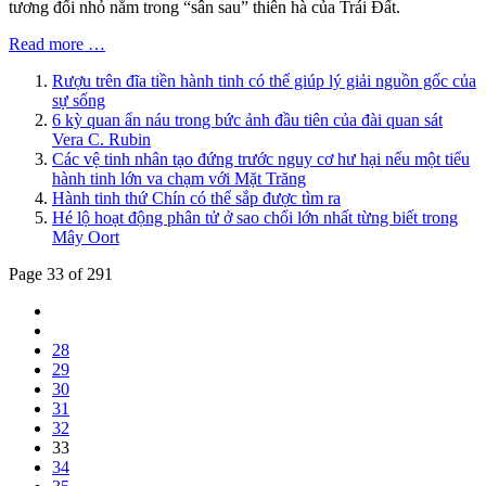
tương đối nhỏ nằm trong “sân sau” thiên hà của Trái Đất.
Read more …
Rượu trên đĩa tiền hành tinh có thể giúp lý giải nguồn gốc của
sự sống
6 kỳ quan ẩn náu trong bức ảnh đầu tiên của đài quan sát
Vera C. Rubin
Các vệ tinh nhân tạo đứng trước nguy cơ hư hại nếu một tiểu
hành tinh lớn va chạm với Mặt Trăng
Hành tinh thứ Chín có thể sắp được tìm ra
Hé lộ hoạt động phân tử ở sao chổi lớn nhất từng biết trong
Mây Oort
Page 33 of 291
28
29
30
31
32
33
34