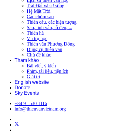
Lịch sử thiên văn học
Trái Đất và sự sống
Hệ Mặt Trời
Các chòm sao
Thiên cầu, các hiện tượng
Sao, tinh vân, lỗ đen, ...
Thiên hà
Vũ trụ học
Thiên văn Phương Đông
Dụng cụ thiên văn
Chủ đề khác
Tham khảo
Bài viết, ý kiến
Phim, tài liệu, tiện ích
Giải trí
English website
Donate
Sky Events
+84 91 530 1116
info@thienvanvietnam.org