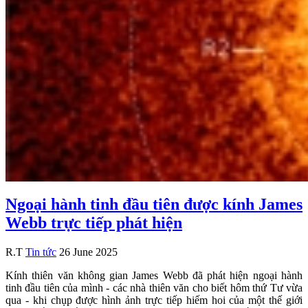
Ngoại hành tinh đầu tiên được kính James
Webb trực tiếp phát hiện
R.T
Tin tức
26 June 2025
Kính thiên văn không gian James Webb đã phát hiện ngoại hành
tinh đầu tiên của mình - các nhà thiên văn cho biết hôm thứ Tư vừa
qua - khi chụp được hình ảnh trực tiếp hiếm hoi của một thế giới