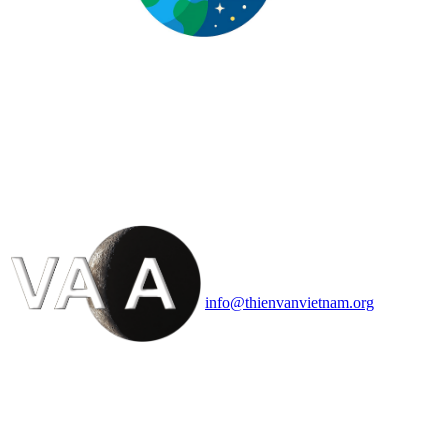
HỘI THIÊN
VĂN VÀ VŨ TRỤ
HỌC VIỆT NAM
Vietnam Astronomy and
Cosmology Association (VACA)
Văn phòng: 90b Khương Đình,
quận Thanh Xuân, Hà Nội
Điện thoại: 091.530.1116; Email:
info@thienvanvietnam.org
Mọi bài viết tại đây thuộc bản
quyền của VACA, vui lòng ghi rõ
tên tác giả và nguồn trích
dẫn
Thienvanvietnam.org
khi quý
vị tái sử dụng bất cứ nội dung nào
từ website này.