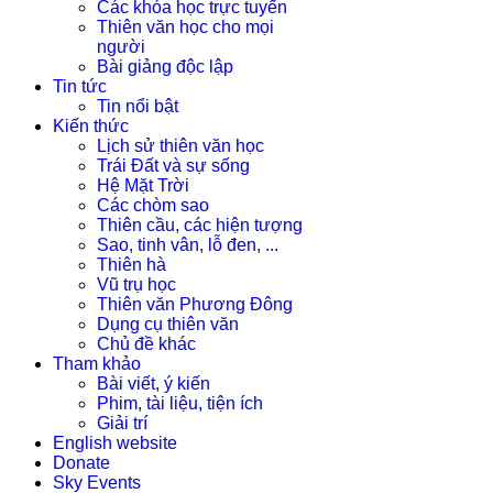
Các khóa học trực tuyến
Thiên văn học cho mọi
người
Bài giảng độc lập
Tin tức
Tin nổi bật
Kiến thức
Lịch sử thiên văn học
Trái Đất và sự sống
Hệ Mặt Trời
Các chòm sao
Thiên cầu, các hiện tượng
Sao, tinh vân, lỗ đen, ...
Thiên hà
Vũ trụ học
Thiên văn Phương Đông
Dụng cụ thiên văn
Chủ đề khác
Tham khảo
Bài viết, ý kiến
Phim, tài liệu, tiện ích
Giải trí
English website
Donate
Sky Events