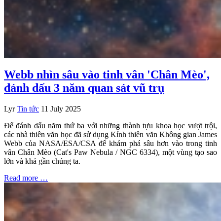
Webb nhìn sâu vào tinh vân 'Chân Mèo',
đánh dấu 3 năm quan sát vũ trụ
Lyr
Tin tức
11 July 2025
Để đánh dấu năm thứ ba với những thành tựu khoa học vượt trội,
các nhà thiên văn học đã sử dụng Kính thiên văn Không gian James
Webb của NASA/ESA/CSA để khám phá sâu hơn vào trong tinh
vân Chân Mèo (Cat's Paw Nebula / NGC 6334), một vùng tạo sao
lớn và khá gần chúng ta.
Read more …