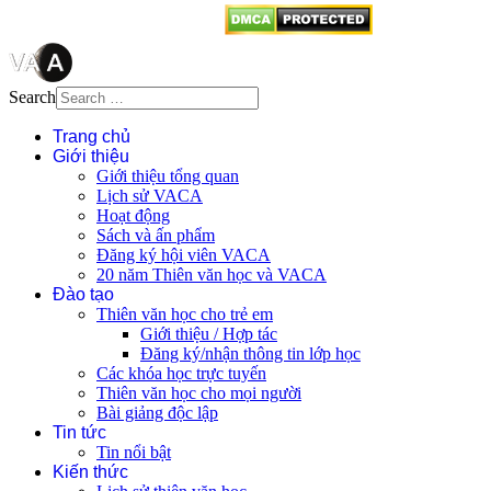
Search
Trang chủ
Giới thiệu
Giới thiệu tổng quan
Lịch sử VACA
Hoạt động
Sách và ấn phẩm
Đăng ký hội viên VACA
20 năm Thiên văn học và VACA
Đào tạo
Thiên văn học cho trẻ em
Giới thiệu / Hợp tác
Đăng ký/nhận thông tin lớp học
Các khóa học trực tuyến
Thiên văn học cho mọi người
Bài giảng độc lập
Tin tức
Tin nổi bật
Kiến thức