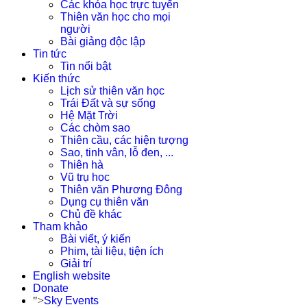
Các khóa học trực tuyến
Thiên văn học cho mọi
người
Bài giảng độc lập
Tin tức
Tin nổi bật
Kiến thức
Lịch sử thiên văn học
Trái Đất và sự sống
Hệ Mặt Trời
Các chòm sao
Thiên cầu, các hiện tượng
Sao, tinh vân, lỗ đen, ...
Thiên hà
Vũ trụ học
Thiên văn Phương Đông
Dụng cụ thiên văn
Chủ đề khác
Tham khảo
Bài viết, ý kiến
Phim, tài liệu, tiện ích
Giải trí
English website
Donate
">
Sky Events