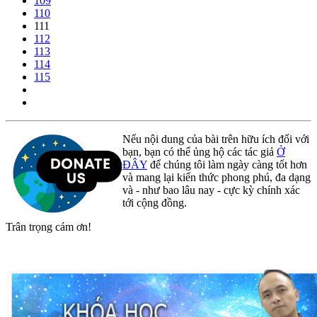
109
110
111
112
113
114
115
Nếu nội dung của bài trên hữu ích đối với
bạn, bạn có thể ủng hộ các tác giả
Ở
ĐÂY
để chúng tôi làm ngày càng tốt hơn
và mang lại kiến thức phong phú, đa dạng
và - như bao lâu nay - cực kỳ chính xác
tới cộng đồng.
Trân trọng cám ơn!