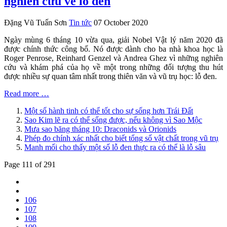
nghiên cứu về lỗ đen
Đặng Vũ Tuấn Sơn
Tin tức
07 October 2020
Ngày mùng 6 tháng 10 vừa qua, giải Nobel Vật lý năm 2020 đã
được chính thức công bố. Nó được dành cho ba nhà khoa học là
Roger Penrose, Reinhard Genzel và Andrea Ghez vì những nghiên
cứu và khám phá của họ về một trong những đối tượng thu hút
được nhiều sự quan tâm nhất trong thiên văn và vũ trụ học: lỗ đen.
Read more …
Một số hành tinh có thể tốt cho sự sống hơn Trái Đất
Sao Kim lẽ ra có thể sống được, nếu không vì Sao Mộc
Mưa sao băng tháng 10: Draconids và Orionids
Phép đo chính xác nhất cho biết tổng số vật chất trong vũ trụ
Manh mối cho thấy một số lỗ đen thực ra có thể là lỗ sâu
Page 111 of 291
106
107
108