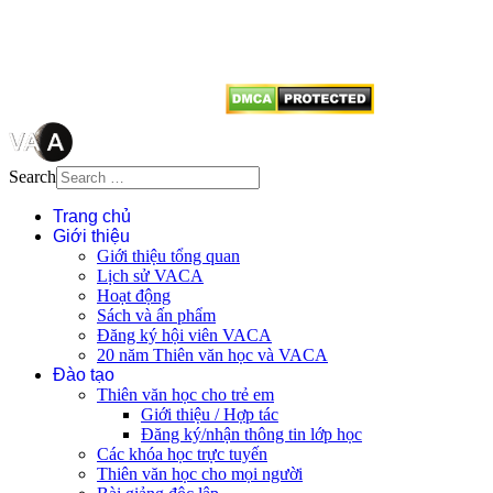
dẫn
Thienvanvietnam.org
khi quý
vị tái sử dụng bất cứ nội dung nào
từ website này.
Search
Trang chủ
Giới thiệu
Giới thiệu tổng quan
Lịch sử VACA
Hoạt động
Sách và ấn phẩm
Đăng ký hội viên VACA
20 năm Thiên văn học và VACA
Đào tạo
Thiên văn học cho trẻ em
Giới thiệu / Hợp tác
Đăng ký/nhận thông tin lớp học
Các khóa học trực tuyến
Thiên văn học cho mọi người