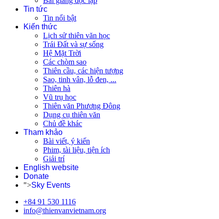
Bài giảng độc lập
Tin tức
Tin nổi bật
Kiến thức
Lịch sử thiên văn học
Trái Đất và sự sống
Hệ Mặt Trời
Các chòm sao
Thiên cầu, các hiện tượng
Sao, tinh vân, lỗ đen, ...
Thiên hà
Vũ trụ học
Thiên văn Phương Đông
Dụng cụ thiên văn
Chủ đề khác
Tham khảo
Bài viết, ý kiến
Phim, tài liệu, tiện ích
Giải trí
English website
Donate
">
Sky Events
+84 91 530 1116
info@thienvanvietnam.org