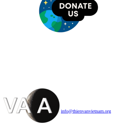
HỘI THIÊN
VĂN VÀ VŨ TRỤ
HỌC VIỆT NAM
Vietnam Astronomy and
Cosmology Association (VACA)
Văn phòng: 90b Khương Đình,
quận Thanh Xuân, Hà Nội
Điện thoại: 091.530.1116; Email:
info@thienvanvietnam.org
Mọi bài viết tại đây thuộc bản
quyền của VACA, vui lòng ghi rõ
tên tác giả và nguồn trích