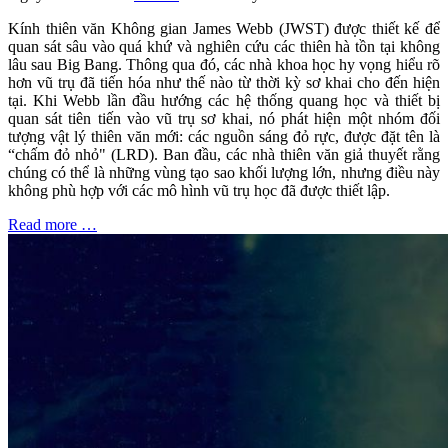
Kính thiên văn Không gian James Webb (JWST) được thiết kế để
quan sát sâu vào quá khứ và nghiên cứu các thiên hà tồn tại không
lâu sau Big Bang. Thông qua đó, các nhà khoa học hy vọng hiểu rõ
hơn vũ trụ đã tiến hóa như thế nào từ thời kỳ sơ khai cho đến hiện
tại. Khi Webb lần đầu hướng các hệ thống quang học và thiết bị
quan sát tiên tiến vào vũ trụ sơ khai, nó phát hiện một nhóm đối
tượng vật lý thiên văn mới: các nguồn sáng đỏ rực, được đặt tên là
“chấm đỏ nhỏ" (LRD). Ban đầu, các nhà thiên văn giả thuyết rằng
chúng có thể là những vùng tạo sao khối lượng lớn, nhưng điều này
không phù hợp với các mô hình vũ trụ học đã được thiết lập.
Read more …