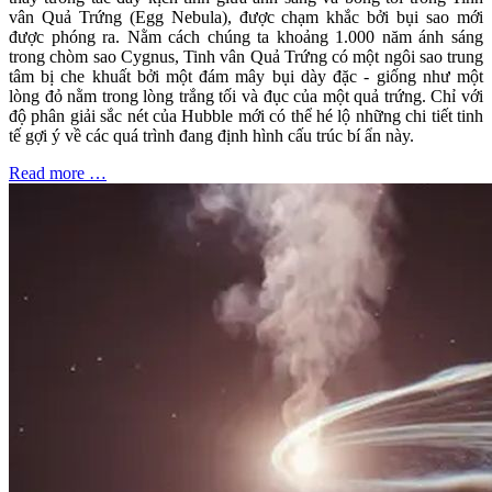
vân Quả Trứng (Egg Nebula), được chạm khắc bởi bụi sao mới
được phóng ra. Nằm cách chúng ta khoảng 1.000 năm ánh sáng
trong chòm sao Cygnus, Tinh vân Quả Trứng có một ngôi sao trung
tâm bị che khuất bởi một đám mây bụi dày đặc - giống như một
lòng đỏ nằm trong lòng trắng tối và đục của một quả trứng. Chỉ với
độ phân giải sắc nét của Hubble mới có thể hé lộ những chi tiết tinh
tế gợi ý về các quá trình đang định hình cấu trúc bí ẩn này.
Read more …