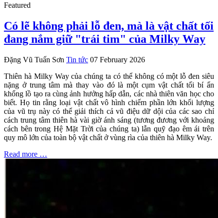
Featured
Có lẽ không phải lỗ đen, mà là vật chất tối
đang nắm giữ "trái tim" của Milky Way
Đặng Vũ Tuấn Sơn
Tin tức
07 February 2026
Thiên hà Milky Way của chúng ta có thể không có một lỗ đen siêu
nặng ở trung tâm mà thay vào đó là một cụm vật chất tối bí ẩn
khổng lồ tạo ra cùng ảnh hưởng hấp dẫn, các nhà thiên văn học cho
biết. Họ tin rằng loại vật chất vô hình chiếm phần lớn khối lượng
của vũ trụ này có thể giải thích cả vũ điệu dữ dội của các sao chỉ
cách trung tâm thiên hà vài giờ ánh sáng (tương đương với khoảng
cách bên trong Hệ Mặt Trời của chúng ta) lẫn quỹ đạo êm ái trên
quy mô lớn của toàn bộ vật chất ở vùng rìa của thiên hà Milky Way.
Read more …