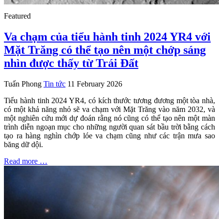
Featured
Va chạm của tiểu hành tinh 2024 YR4 với
Mặt Trăng có thể tạo nên một chớp sáng
nhìn được thấy từ Trái Đất
Tuấn Phong
Tin tức
11 February 2026
Tiểu hành tinh 2024 YR4, có kích thước tương đương một tòa nhà,
có một khả năng nhỏ sẽ va chạm với Mặt Trăng vào năm 2032, và
một nghiên cứu mới dự đoán rằng nó cũng có thể tạo nên một màn
trình diễn ngoạn mục cho những người quan sát bầu trời bằng cách
tạo ra hàng nghìn chớp lóe va chạm cũng như các trận mưa sao
băng dữ dội.
Read more …