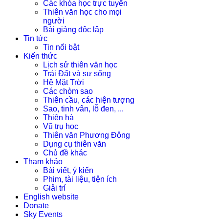
Các khóa học trực tuyến
Thiên văn học cho mọi
người
Bài giảng độc lập
Tin tức
Tin nổi bật
Kiến thức
Lịch sử thiên văn học
Trái Đất và sự sống
Hệ Mặt Trời
Các chòm sao
Thiên cầu, các hiện tượng
Sao, tinh vân, lỗ đen, ...
Thiên hà
Vũ trụ học
Thiên văn Phương Đông
Dụng cụ thiên văn
Chủ đề khác
Tham khảo
Bài viết, ý kiến
Phim, tài liệu, tiện ích
Giải trí
English website
Donate
Sky Events