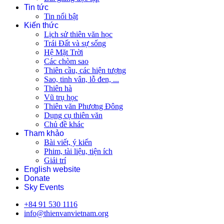
Tin tức
Tin nổi bật
Kiến thức
Lịch sử thiên văn học
Trái Đất và sự sống
Hệ Mặt Trời
Các chòm sao
Thiên cầu, các hiện tượng
Sao, tinh vân, lỗ đen, ...
Thiên hà
Vũ trụ học
Thiên văn Phương Đông
Dụng cụ thiên văn
Chủ đề khác
Tham khảo
Bài viết, ý kiến
Phim, tài liệu, tiện ích
Giải trí
English website
Donate
Sky Events
+84 91 530 1116
info@thienvanvietnam.org