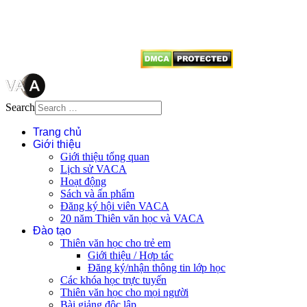
dẫn
Thienvanvietnam.org
khi quý
vị tái sử dụng bất cứ nội dung nào
từ website này.
Search
Trang chủ
Giới thiệu
Giới thiệu tổng quan
Lịch sử VACA
Hoạt động
Sách và ấn phẩm
Đăng ký hội viên VACA
20 năm Thiên văn học và VACA
Đào tạo
Thiên văn học cho trẻ em
Giới thiệu / Hợp tác
Đăng ký/nhận thông tin lớp học
Các khóa học trực tuyến
Thiên văn học cho mọi người
Bài giảng độc lập