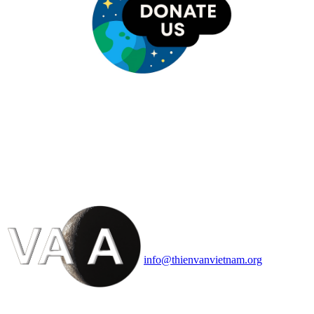
HỘI THIÊN
VĂN VÀ VŨ TRỤ
HỌC VIỆT NAM
Vietnam Astronomy and
Cosmology Association (VACA)
Văn phòng: 90b Khương Đình,
quận Thanh Xuân, Hà Nội
Điện thoại: 091.530.1116; Email:
info@thienvanvietnam.org
Mọi bài viết tại đây thuộc bản
quyền của VACA, vui lòng ghi rõ
tên tác giả và nguồn trích