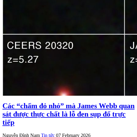
Các “chấm đỏ nhỏ” mà James Webb quan
sát được thực chất là lỗ đen sụp đổ trực
tiếp
Nguyễn Đình Nam
Tin tức
07 February 2026