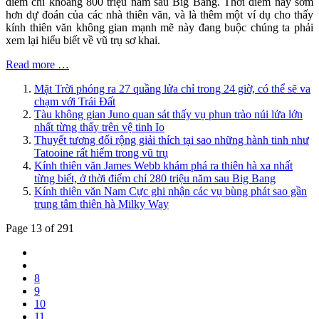
điểm chỉ khoảng 800 triệu năm sau Big Bang. Thời điểm này sớm
hơn dự đoán của các nhà thiên văn, và là thêm một ví dụ cho thấy
kính thiên văn không gian mạnh mẽ này đang buộc chúng ta phải
xem lại hiểu biết về vũ trụ sơ khai.
Read more …
Mặt Trời phóng ra 27 quầng lửa chỉ trong 24 giờ, có thể sẽ va
chạm với Trái Đất
Tàu không gian Juno quan sát thấy vụ phun trào núi lửa lớn
nhất từng thấy trên vệ tinh Io
Thuyết tương đối rộng giải thích tại sao những hành tinh như
Tatooine rất hiếm trong vũ trụ
Kính thiên văn James Webb khám phá ra thiên hà xa nhất
từng biết, ở thời điểm chỉ 280 triệu năm sau Big Bang
Kính thiên văn Nam Cực ghi nhận các vụ bùng phát sao gần
trung tâm thiên hà Milky Way
Page 13 of 291
8
9
10
11