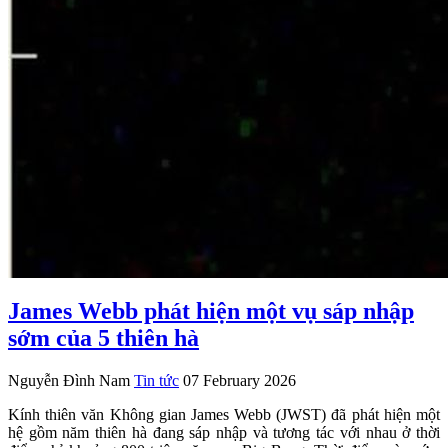
James Webb phát hiện một vụ sáp nhập
sớm của 5 thiên hà
Nguyễn Đình Nam
Tin tức
07 February 2026
Kính thiên văn Không gian James Webb (JWST) đã phát hiện một
hệ gồm năm thiên hà đang sáp nhập và tương tác với nhau ở thời