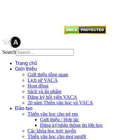
tên tác giả và nguồn trích
dẫn
Thienvanvietnam.org
khi quý
vị tái sử dụng bất cứ nội dung nào
từ website này.
Search
Trang chủ
Giới thiệu
Giới thiệu tổng quan
Lịch sử VACA
Hoạt động
Sách và ấn phẩm
Đăng ký hội viên VACA
20 năm Thiên văn học và VACA
Đào tạo
Thiên văn học cho trẻ em
Giới thiệu / Hợp tác
Đăng ký/nhận thông tin lớp học
Các khóa học trực tuyến
Thiên văn học cho mọi người