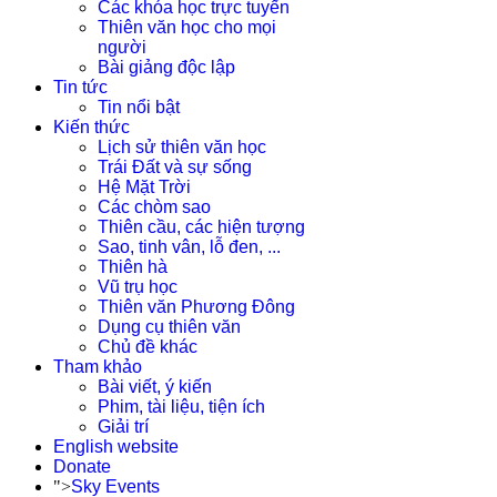
Các khóa học trực tuyến
Thiên văn học cho mọi
người
Bài giảng độc lập
Tin tức
Tin nổi bật
Kiến thức
Lịch sử thiên văn học
Trái Đất và sự sống
Hệ Mặt Trời
Các chòm sao
Thiên cầu, các hiện tượng
Sao, tinh vân, lỗ đen, ...
Thiên hà
Vũ trụ học
Thiên văn Phương Đông
Dụng cụ thiên văn
Chủ đề khác
Tham khảo
Bài viết, ý kiến
Phim, tài liệu, tiện ích
Giải trí
English website
Donate
">
Sky Events