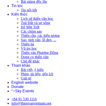
Bài giảng độc lập
Tin tức
Tin nổi bật
Kiến thức
Lịch sử thiên văn học
Trái Đất và sự sống
Hệ Mặt Trời
Các chòm sao
Thiên cầu, các hiện tượng
Sao, tinh vân, lỗ đen, ...
Thiên hà
Vũ trụ học
Thiên văn Phương Đông
Dụng cụ thiên văn
Chủ đề khác
Tham khảo
Bài viết, ý kiến
Phim, tài liệu, tiện ích
Giải trí
English website
Donate
">
Sky Events
+84 91 530 1116
info@thienvanvietnam.org