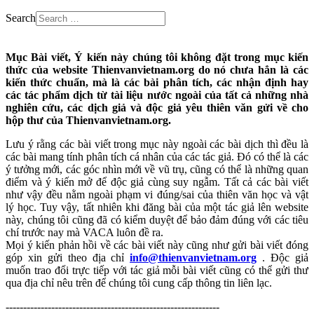
Search
Mục Bài viết, Ý kiến này chúng tôi không đặt trong mục kiến
thức của website Thienvanvietnam.org do nó chưa hẳn là các
kiến thức chuẩn, mà là các bài phân tích, các nhận định hay
các tác phẩm dịch từ tài liệu nước ngoài của tất cả những nhà
nghiên cứu, các dịch giả và độc giả yêu thiên văn gửi về cho
hộp thư của Thienvanvietnam.org.
Lưu ý rằng các bài viết trong mục này ngoài các bài dịch thì đều là
các bài mang tính phân tích cá nhân của các tác giả. Đó có thể là các
ý tưởng mới, các góc nhìn mới về vũ trụ, cũng có thể là những quan
điểm và ý kiến mở để độc giả cùng suy ngẫm. Tất cả các bài viết
như vậy đều nằm ngoài phạm vi đúng/sai của thiên văn học và vật
lý học. Tuy vậy, tất nhiên khi đăng bài của một tác giả lên website
này, chúng tôi cũng đã có kiểm duyệt để bảo đảm đúng với các tiêu
chí trước nay mà VACA luôn đề ra.
Mọi ý kiến phản hồi về các bài viết này cũng như gửi bài viết đóng
góp xin gửi theo địa chỉ
info@thienvanvietnam.org
. Độc giả
muốn trao đổi trực tiếp với tác giả mỗi bài viết cũng có thể gửi thư
qua địa chỉ nêu trên để chúng tôi cung cấp thông tin liên lạc.
-------------------------------------------------------------