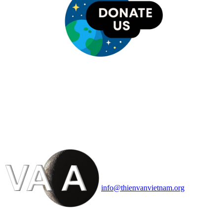
HỘI THIÊN
VĂN VÀ VŨ TRỤ
HỌC VIỆT NAM
Vietnam Astronomy and
Cosmology Association (VACA)
Văn phòng: 90b Khương Đình,
quận Thanh Xuân, Hà Nội
Điện thoại: 091.530.1116; Email:
info@thienvanvietnam.org
Mọi bài viết tại đây thuộc bản
quyền của VACA, vui lòng ghi rõ