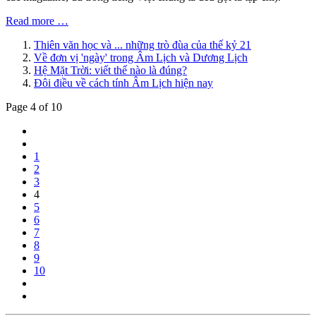
Read more …
Thiên văn học và ... những trò đùa của thế kỷ 21
Về đơn vị 'ngày' trong Âm Lịch và Dương Lịch
Hệ Mặt Trời: viết thế nào là đúng?
Đôi điều về cách tính Âm Lịch hiện nay
Page 4 of 10
1
2
3
4
5
6
7
8
9
10