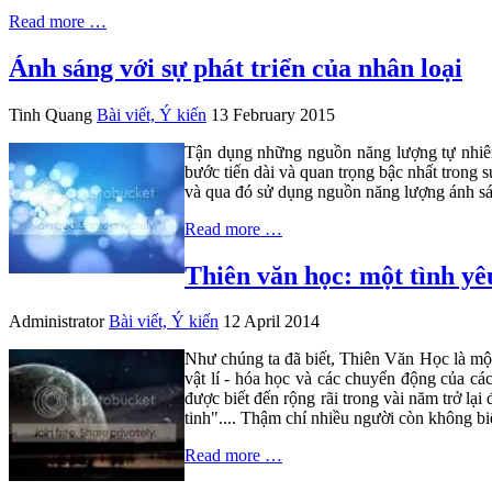
Read more …
Ánh sáng với sự phát triển của nhân loại
Tinh Quang
Bài viết, Ý kiến
13 February 2015
Tận dụng những nguồn năng lượng tự nhiên 
bước tiến dài và quan trọng bậc nhất trong s
và qua đó sử dụng nguồn năng lượng ánh s
Read more …
Thiên văn học: một tình yê
Administrator
Bài viết, Ý kiến
12 April 2014
Như chúng ta đã biết, Thiên Văn Học là một
vật lí - hóa học và các chuyển động của cá
được biết đến rộng rãi trong vài năm trở lạ
tinh".... Thậm chí nhiều người còn không bi
Read more …