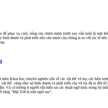
để phục vụ cuộc sống của chính mình trước nay vẫn luôn là một thế 
ự hình thành và phát triển nền văn minh của chúng ta so với các tổ tiê
áng.
u
 môn Khoa học chuyên nghiên cứu về các vật thể vũ trụ; các hiện tượng
c vật thể cũng như sự hình thành và phát triển của vũ trụ đã ra đời 
i đây. Và có không ít người vẫn hiểu sai các thuật ngữ khác trong bộ 
ết rằng "Mặt Trời là một ngôi sao".