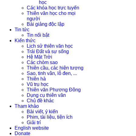
học
Các khóa học trực tuyến
Thiên văn học cho mọi
người
Bài giảng độc lập
Tin tức
Tin nổi bật
Kiến thức
Lịch sử thiên văn học
Trái Đất và sự sống
Hệ Mặt Trời
Các chòm sao
Thiên cầu, các hiện tượng
Sao, tinh vân, lỗ đen, ...
Thiên hà
Vũ trụ học
Thiên văn Phương Đông
Dụng cụ thiên văn
Chủ đề khác
Tham khảo
Bài viết, ý kiến
Phim, tài liệu, tiện ích
Giải trí
English website
Donate