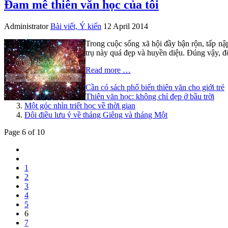
Đam mê thiên văn học của tôi
Administrator
Bài viết, Ý kiến
12 April 2014
Trong cuộc sống xã hội đầy bận rộn, tấp nập
trụ này quá đẹp và huyền diệu. Đúng vậy, đối
Read more …
Cần có sách phổ biến thiên văn cho giới trẻ
Thiên văn học: không chỉ đẹp ở bầu trời
Một góc nhìn triết học về thời gian
Đôi điều lưu ý về tháng Giêng và tháng Một
Page 6 of 10
1
2
3
4
5
6
7