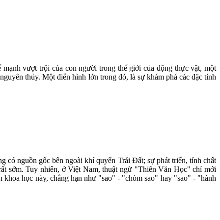
mạnh vượt trội của con người trong thế giới của động thực vật, một
n nguyên thủy. Một điển hình lớn trong đó, là sự khám phá các đặc tính
 có nguồn gốc bên ngoài khí quyển Trái Đất; sự phát triển, tính chất
từ rất sớm. Tuy nhiên, ở Việt Nam, thuật ngữ "Thiên Văn Học" chỉ mới
môn khoa học này, chẳng hạn như "sao" - "chòm sao" hay "sao" - "hành