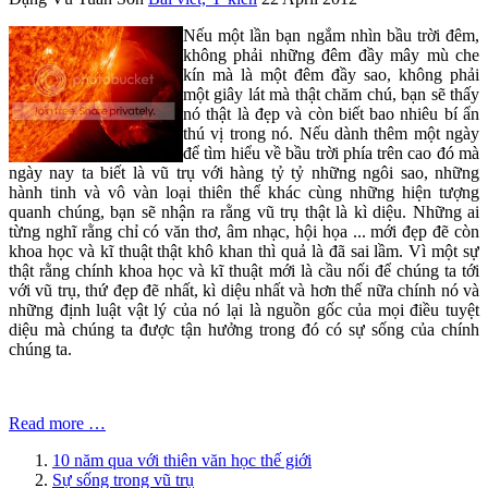
Nếu một lần bạn ngắm nhìn bầu trời đêm,
không phải những đêm đầy mây mù che
kín mà là một đêm đầy sao, không phải
một giây lát mà thật chăm chú, bạn sẽ thấy
nó thật là đẹp và còn biết bao nhiêu bí ẩn
thú vị trong nó. Nếu dành thêm một ngày
để tìm hiểu về bầu trời phía trên cao đó mà
ngày nay ta biết là vũ trụ với hàng tỷ tỷ những ngôi sao, những
hành tinh và vô vàn loại thiên thể khác cùng những hiện tượng
quanh chúng, bạn sẽ nhận ra rằng vũ trụ thật là kì diệu. Những ai
từng nghĩ rằng chỉ có văn thơ, âm nhạc, hội họa ... mới đẹp đẽ còn
khoa học và kĩ thuật thật khô khan thì quả là đã sai lầm. Vì một sự
thật rằng chính khoa học và kĩ thuật mới là cầu nối để chúng ta tới
với vũ trụ, thứ đẹp đẽ nhất, kì diệu nhất và hơn thế nữa chính nó và
những định luật vật lý của nó lại là nguồn gốc của mọi điều tuyệt
diệu mà chúng ta được tận hưởng trong đó có sự sống của chính
chúng ta.
Read more …
10 năm qua với thiên văn học thế giới
Sự sống trong vũ trụ