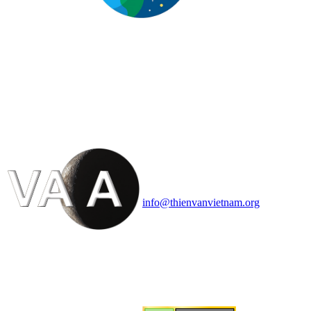
HỘI THIÊN
VĂN VÀ VŨ TRỤ
HỌC VIỆT NAM
Vietnam Astronomy and
Cosmology Association (VACA)
Văn phòng: 90b Khương Đình,
quận Thanh Xuân, Hà Nội
Điện thoại: 091.530.1116; Email:
info@thienvanvietnam.org
Mọi bài viết tại đây thuộc bản
quyền của VACA, vui lòng ghi rõ
tên tác giả và nguồn trích
dẫn
Thienvanvietnam.org
khi quý
vị tái sử dụng bất cứ nội dung nào
từ website này.