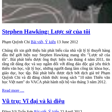
Stephen Hawking: Lược sử của tôi
Phạm Quỳnh Chi
Bài viết, Ý kiến
13 June 2012
Chúng tôi xin giới thiệu bài phát biểu của nhà vật lý lý thuyết hàng
đầu thế giới hiện nay Stephen Hawking mang tên "Lược sử của
tôi". Bài phát biểu được ông thực hiện vào tháng 4 năm 2011, tin
rằng rất đáng đọc và suy ngẫm đối với đông đảo độc giả yêu thích
thiên văn học, vật lý học, những người đang làm công tác khoa học,
giáo dục, học tập. Bài phát biểu được dịch bởi dịch giả trẻ Phạm
Quỳnh Chi và đã đăng chính thức trong sách "10 năm Thiên văn
học Việt nam" do VACA phát hành nội bộ vào tháng 3 năm 2012.
Read more …
Vũ trụ: Vĩ đại và kì diệu
Đặng Vũ Tuấn Sơn
Bài viết, Ý kiến
22 April 2012