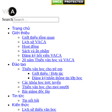
Search
Trang chủ
Giới thiệu
Giới thiệu tổng quan
Lịch sử VACA
Hoạt động
Sách và ấn phẩm
Đăng ký hội viên VACA
20 năm Thiên văn học và VACA
Đào tạo
Thiên văn học cho trẻ em
Giới thiệu / Hợp tác
Đăng ký/nhận thông tin lớp học
Các khóa học trực tuyến
Thiên văn học cho mọi người
Bài giảng độc lập
Tin tức
Tin nổi bật
Kiến thức
Lịch sử thiên văn học