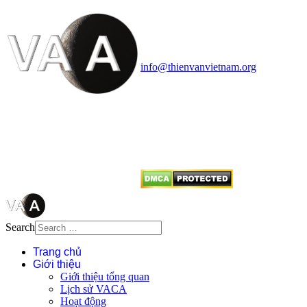
Vietnam Astronomy and
Cosmology Association (VACA)
Văn phòng: 90b Khương Đình,
quận Thanh Xuân, Hà Nội
Điện thoại: 091.530.1116; Email:
info@thienvanvietnam.org
Mọi bài viết tại đây thuộc bản
quyền của VACA, vui lòng ghi rõ
tên tác giả và nguồn trích
dẫn
Thienvanvietnam.org
khi quý
vị tái sử dụng bất cứ nội dung nào
từ website này.
Search
Trang chủ
Giới thiệu
Giới thiệu tổng quan
Lịch sử VACA
Hoạt động