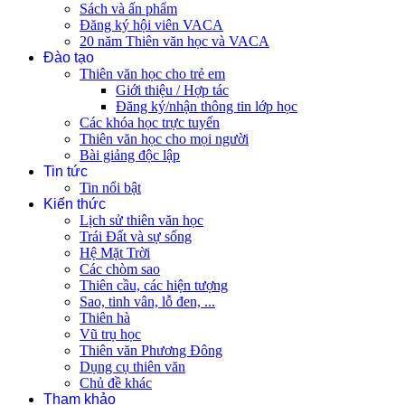
Sách và ấn phẩm
Đăng ký hội viên VACA
20 năm Thiên văn học và VACA
Đào tạo
Thiên văn học cho trẻ em
Giới thiệu / Hợp tác
Đăng ký/nhận thông tin lớp học
Các khóa học trực tuyến
Thiên văn học cho mọi người
Bài giảng độc lập
Tin tức
Tin nổi bật
Kiến thức
Lịch sử thiên văn học
Trái Đất và sự sống
Hệ Mặt Trời
Các chòm sao
Thiên cầu, các hiện tượng
Sao, tinh vân, lỗ đen, ...
Thiên hà
Vũ trụ học
Thiên văn Phương Đông
Dụng cụ thiên văn
Chủ đề khác
Tham khảo