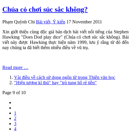
Chúa có chơi súc sắc không?
Phạm Quỳnh Chi
Bài viết, Ý kiến
17 November 2011
Xin giới thiệu cùng độc giả bản dịch bài viết nổi tiếng của Stephen
Hawking "Does Dod play dice" (Chúa có chơi súc sắc không). Bài
viết này được Hawking thực hiện năm 1999, lưu ý rằng từ đó đến
nay chúng ta đã biết thêm nhiều điều về vũ trụ.
Read more …
Vài điều về cách sử dụng ngôn từ trong Thiên văn học
"Hiện tượng kì thú" hay "trò tung hô rẻ tiền"
Page 9 of 10
1
2
3
4