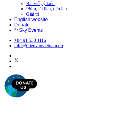
Bài viết, ý kiến
Phim, tài liệu, tiện ích
Giải trí
English website
Donate
">
Sky Events
+84 91 530 1116
info@thienvanvietnam.org