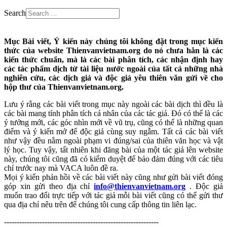
Search
Mục Bài viết, Ý kiến này chúng tôi không đặt trong mục kiến
thức của website Thienvanvietnam.org do nó chưa hẳn là các
kiến thức chuẩn, mà là các bài phân tích, các nhận định hay
các tác phẩm dịch từ tài liệu nước ngoài của tất cả những nhà
nghiên cứu, các dịch giả và độc giả yêu thiên văn gửi về cho
hộp thư của Thienvanvietnam.org.
Lưu ý rằng các bài viết trong mục này ngoài các bài dịch thì đều là
các bài mang tính phân tích cá nhân của các tác giả. Đó có thể là các
ý tưởng mới, các góc nhìn mới về vũ trụ, cũng có thể là những quan
điểm và ý kiến mở để độc giả cùng suy ngẫm. Tất cả các bài viết
như vậy đều nằm ngoài phạm vi đúng/sai của thiên văn học và vật
lý học. Tuy vậy, tất nhiên khi đăng bài của một tác giả lên website
này, chúng tôi cũng đã có kiểm duyệt để bảo đảm đúng với các tiêu
chí trước nay mà VACA luôn đề ra.
Mọi ý kiến phản hồi về các bài viết này cũng như gửi bài viết đóng
góp xin gửi theo địa chỉ
info@thienvanvietnam.org
. Độc giả
muốn trao đổi trực tiếp với tác giả mỗi bài viết cũng có thể gửi thư
qua địa chỉ nêu trên để chúng tôi cung cấp thông tin liên lạc.
-------------------------------------------------------------