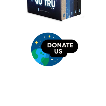
HỘI THIÊN
VĂN VÀ VŨ TRỤ
HỌC VIỆT NAM