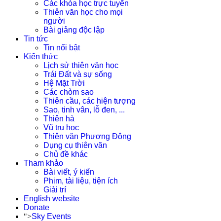
Các khóa học trực tuyến
Thiên văn học cho mọi
người
Bài giảng độc lập
Tin tức
Tin nổi bật
Kiến thức
Lịch sử thiên văn học
Trái Đất và sự sống
Hệ Mặt Trời
Các chòm sao
Thiên cầu, các hiện tượng
Sao, tinh vân, lỗ đen, ...
Thiên hà
Vũ trụ học
Thiên văn Phương Đông
Dụng cụ thiên văn
Chủ đề khác
Tham khảo
Bài viết, ý kiến
Phim, tài liệu, tiện ích
Giải trí
English website
Donate
">
Sky Events