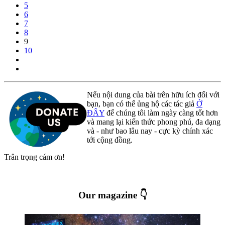
5
6
7
8
9
10
Nếu nội dung của bài trên hữu ích đối với
bạn, bạn có thể ủng hộ các tác giả
Ở
ĐÂY
để chúng tôi làm ngày càng tốt hơn
và mang lại kiến thức phong phú, đa dạng
và - như bao lâu nay - cực kỳ chính xác
tới cộng đồng.
Trân trọng cám ơn!
Our magazine 👇