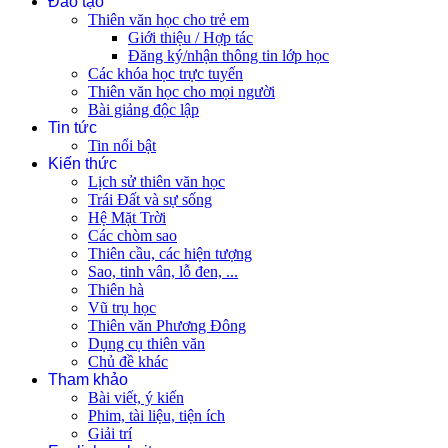
Đào tạo
Thiên văn học cho trẻ em
Giới thiệu / Hợp tác
Đăng ký/nhận thông tin lớp học
Các khóa học trực tuyến
Thiên văn học cho mọi người
Bài giảng độc lập
Tin tức
Tin nổi bật
Kiến thức
Lịch sử thiên văn học
Trái Đất và sự sống
Hệ Mặt Trời
Các chòm sao
Thiên cầu, các hiện tượng
Sao, tinh vân, lỗ đen, ...
Thiên hà
Vũ trụ học
Thiên văn Phương Đông
Dụng cụ thiên văn
Chủ đề khác
Tham khảo
Bài viết, ý kiến
Phim, tài liệu, tiện ích
Giải trí