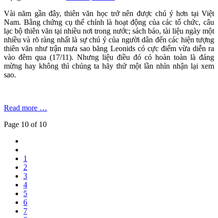
Vài năm gần đây, thiên văn học trở nên được chú ý hơn tại Việt
Nam. Bằng chứng cụ thể chính là hoạt động của các tổ chức, câu
lạc bộ thiên văn tại nhiều nơi trong nước; sách báo, tài liệu ngày một
nhiều và rõ ràng nhất là sự chú ý của người dân đến các hiện tượng
thiên văn như trận mưa sao băng Leonids có cực điểm vừa diễn ra
vào đêm qua (17/11). Nhưng liệu điều đó có hoàn toàn là đáng
mừng hay không thì chúng ta hãy thử một lần nhìn nhận lại xem
sao.
Read more …
Page 10 of 10
1
2
3
4
5
6
7