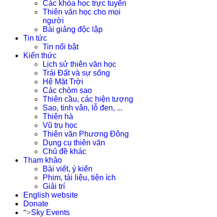
Các khóa học trực tuyến
Thiên văn học cho mọi
người
Bài giảng độc lập
Tin tức
Tin nổi bật
Kiến thức
Lịch sử thiên văn học
Trái Đất và sự sống
Hệ Mặt Trời
Các chòm sao
Thiên cầu, các hiện tượng
Sao, tinh vân, lỗ đen, ...
Thiên hà
Vũ trụ học
Thiên văn Phương Đông
Dụng cụ thiên văn
Chủ đề khác
Tham khảo
Bài viết, ý kiến
Phim, tài liệu, tiện ích
Giải trí
English website
Donate
">
Sky Events