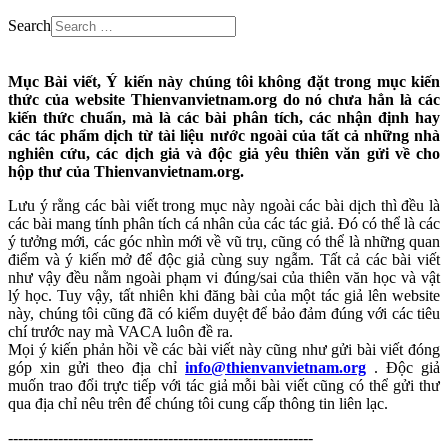
Search
Mục Bài viết, Ý kiến này chúng tôi không đặt trong mục kiến
thức của website Thienvanvietnam.org do nó chưa hẳn là các
kiến thức chuẩn, mà là các bài phân tích, các nhận định hay
các tác phẩm dịch từ tài liệu nước ngoài của tất cả những nhà
nghiên cứu, các dịch giả và độc giả yêu thiên văn gửi về cho
hộp thư của Thienvanvietnam.org.
Lưu ý rằng các bài viết trong mục này ngoài các bài dịch thì đều là
các bài mang tính phân tích cá nhân của các tác giả. Đó có thể là các
ý tưởng mới, các góc nhìn mới về vũ trụ, cũng có thể là những quan
điểm và ý kiến mở để độc giả cùng suy ngẫm. Tất cả các bài viết
như vậy đều nằm ngoài phạm vi đúng/sai của thiên văn học và vật
lý học. Tuy vậy, tất nhiên khi đăng bài của một tác giả lên website
này, chúng tôi cũng đã có kiểm duyệt để bảo đảm đúng với các tiêu
chí trước nay mà VACA luôn đề ra.
Mọi ý kiến phản hồi về các bài viết này cũng như gửi bài viết đóng
góp xin gửi theo địa chỉ
info@thienvanvietnam.org
. Độc giả
muốn trao đổi trực tiếp với tác giả mỗi bài viết cũng có thể gửi thư
qua địa chỉ nêu trên để chúng tôi cung cấp thông tin liên lạc.
-------------------------------------------------------------