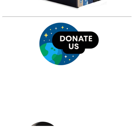
HỘI THIÊN
VĂN VÀ VŨ TRỤ
HỌC VIỆT NAM
Vietnam Astronomy and
Cosmology Association (VACA)
Văn phòng: 90b Khương Đình,
quận Thanh Xuân, Hà Nội