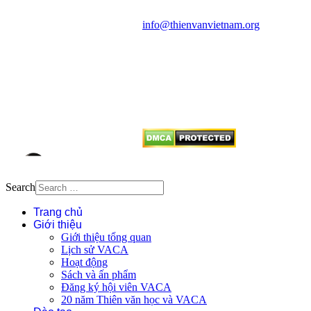
Điện thoại: 091.530.1116; Email:
info@thienvanvietnam.org
Mọi bài viết tại đây thuộc bản
quyền của VACA, vui lòng ghi rõ
tên tác giả và nguồn trích
dẫn
Thienvanvietnam.org
khi quý
vị tái sử dụng bất cứ nội dung nào
từ website này.
Search
Trang chủ
Giới thiệu
Giới thiệu tổng quan
Lịch sử VACA
Hoạt động
Sách và ấn phẩm
Đăng ký hội viên VACA
20 năm Thiên văn học và VACA