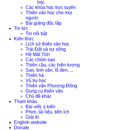
học
Các khóa học trực tuyến
Thiên văn học cho mọi
người
Bài giảng độc lập
Tin tức
Tin nổi bật
Kiến thức
Lịch sử thiên văn học
Trái Đất và sự sống
Hệ Mặt Trời
Các chòm sao
Thiên cầu, các hiện tượng
Sao, tinh vân, lỗ đen, ...
Thiên hà
Vũ trụ học
Thiên văn Phương Đông
Dụng cụ thiên văn
Chủ đề khác
Tham khảo
Bài viết, ý kiến
Phim, tài liệu, tiện ích
Giải trí
English website
Donate