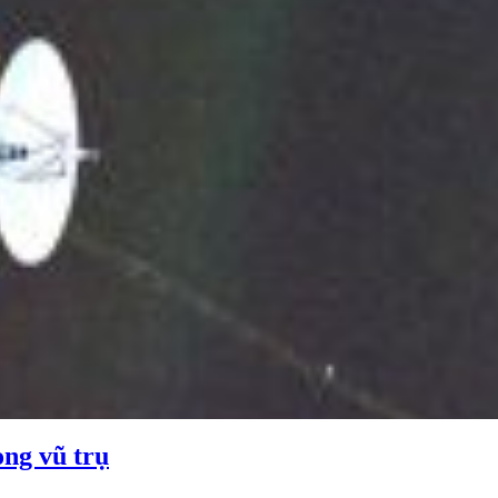
ong vũ trụ