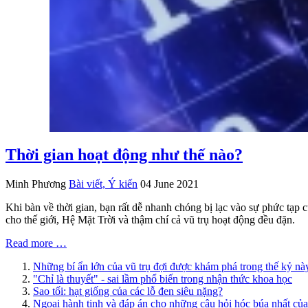
Thời gian hoạt động như thế nào?
Minh Phương
Bài viết, Ý kiến
04 June 2021
Khi bàn về thời gian, bạn rất dễ nhanh chóng bị lạc vào sự phức tạp c
cho thế giới, Hệ Mặt Trời và thậm chí cả vũ trụ hoạt động đều đặn.
Read more …
Những bí ẩn lớn của vũ trụ đợi được khám phá trong thế kỷ nà
"Chỉ là thuyết" - sai lầm phổ biến trong nhận thức khoa học
Sao tối: hạt giống của các lỗ đen siêu nặng?
Ngoại hành tinh và đáp án cho những câu hỏi hóc búa nhất của