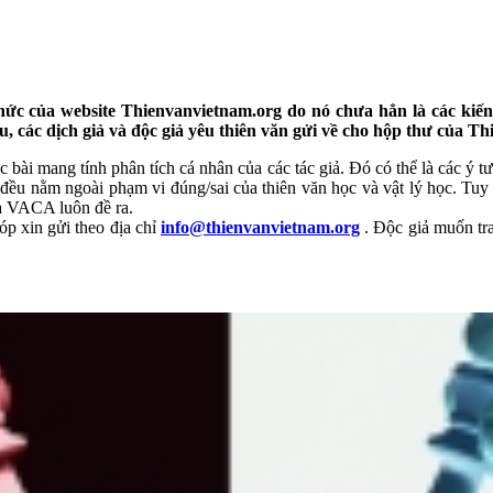
hức của website Thienvanvietnam.org do nó chưa hẳn là các kiến 
u, các dịch giả và độc giả yêu thiên văn gửi về cho hộp thư của T
ác bài mang tính phân tích cá nhân của các tác giả. Đó có thể là các ý
đều nằm ngoài phạm vi đúng/sai của thiên văn học và vật lý học. Tuy vậ
mà VACA luôn đề ra.
óp xin gửi theo địa chỉ
info@thienvanvietnam.org
. Độc giả muốn trao