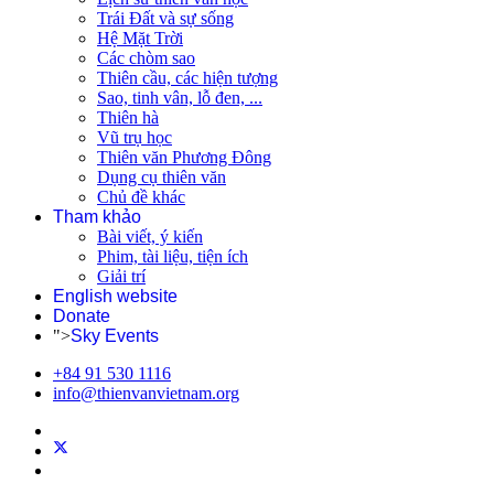
Trái Đất và sự sống
Hệ Mặt Trời
Các chòm sao
Thiên cầu, các hiện tượng
Sao, tinh vân, lỗ đen, ...
Thiên hà
Vũ trụ học
Thiên văn Phương Đông
Dụng cụ thiên văn
Chủ đề khác
Tham khảo
Bài viết, ý kiến
Phim, tài liệu, tiện ích
Giải trí
English website
Donate
">
Sky Events
+84 91 530 1116
info@thienvanvietnam.org