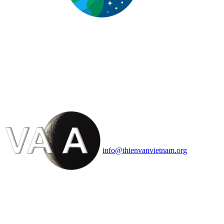
HỘI THIÊN
VĂN VÀ VŨ TRỤ
HỌC VIỆT NAM
Vietnam Astronomy and
Cosmology Association (VACA)
Văn phòng: 90b Khương Đình,
quận Thanh Xuân, Hà Nội
Điện thoại: 091.530.1116; Email:
info@thienvanvietnam.org
Mọi bài viết tại đây thuộc bản
quyền của VACA, vui lòng ghi rõ
tên tác giả và nguồn trích
dẫn
Thienvanvietnam.org
khi quý
vị tái sử dụng bất cứ nội dung nào
từ website này.