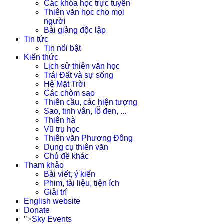
Các khóa học trực tuyến
Thiên văn học cho mọi
người
Bài giảng độc lập
Tin tức
Tin nổi bật
Kiến thức
Lịch sử thiên văn học
Trái Đất và sự sống
Hệ Mặt Trời
Các chòm sao
Thiên cầu, các hiện tượng
Sao, tinh vân, lỗ đen, ...
Thiên hà
Vũ trụ học
Thiên văn Phương Đông
Dụng cụ thiên văn
Chủ đề khác
Tham khảo
Bài viết, ý kiến
Phim, tài liệu, tiện ích
Giải trí
English website
Donate
">
Sky Events