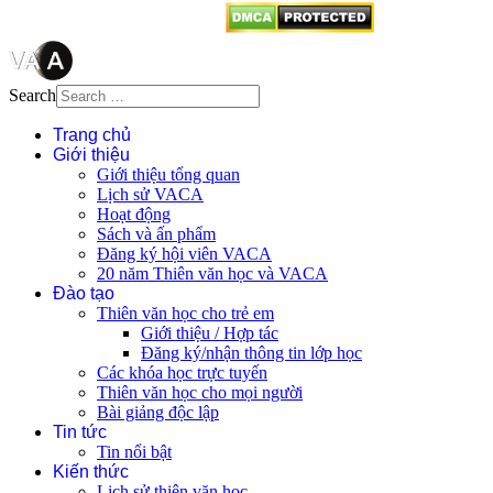
Search
Trang chủ
Giới thiệu
Giới thiệu tổng quan
Lịch sử VACA
Hoạt động
Sách và ấn phẩm
Đăng ký hội viên VACA
20 năm Thiên văn học và VACA
Đào tạo
Thiên văn học cho trẻ em
Giới thiệu / Hợp tác
Đăng ký/nhận thông tin lớp học
Các khóa học trực tuyến
Thiên văn học cho mọi người
Bài giảng độc lập
Tin tức
Tin nổi bật
Kiến thức
Lịch sử thiên văn học