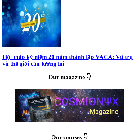
Hội thảo kỷ niệm 20 năm thành lập VACA: Vũ trụ
và thế giới của tương lai
Our magazine 👇
Our courses 👇