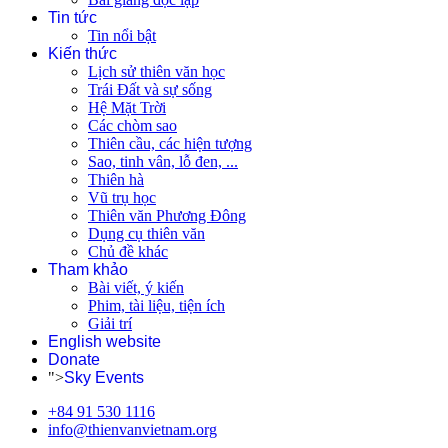
Tin tức
Tin nổi bật
Kiến thức
Lịch sử thiên văn học
Trái Đất và sự sống
Hệ Mặt Trời
Các chòm sao
Thiên cầu, các hiện tượng
Sao, tinh vân, lỗ đen, ...
Thiên hà
Vũ trụ học
Thiên văn Phương Đông
Dụng cụ thiên văn
Chủ đề khác
Tham khảo
Bài viết, ý kiến
Phim, tài liệu, tiện ích
Giải trí
English website
Donate
">
Sky Events
+84 91 530 1116
info@thienvanvietnam.org