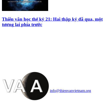
Thiên văn học thế kỷ 21: Hai thập kỷ đã qua, một
tương lai phía trước
HỘI THIÊN
VĂN VÀ VŨ TRỤ
HỌC VIỆT NAM
Vietnam Astronomy and
Cosmology Association (VACA)
Văn phòng: 90b Khương Đình,
quận Thanh Xuân, Hà Nội
Điện thoại: 091.530.1116; Email:
info@thienvanvietnam.org
Mọi bài viết tại đây thuộc bản
quyền của VACA, vui lòng ghi rõ
tên tác giả và nguồn trích