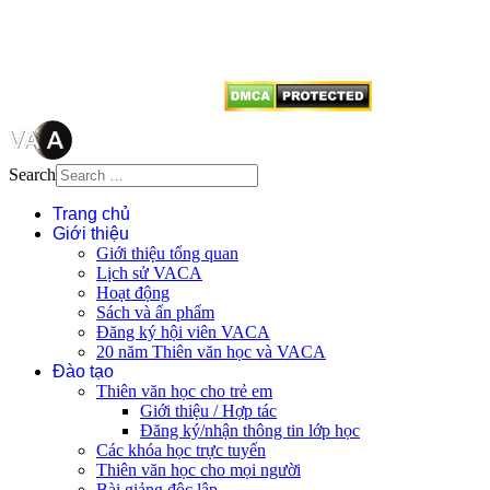
dẫn
Thienvanvietnam.org
khi quý
vị tái sử dụng bất cứ nội dung nào
từ website này.
Search
Trang chủ
Giới thiệu
Giới thiệu tổng quan
Lịch sử VACA
Hoạt động
Sách và ấn phẩm
Đăng ký hội viên VACA
20 năm Thiên văn học và VACA
Đào tạo
Thiên văn học cho trẻ em
Giới thiệu / Hợp tác
Đăng ký/nhận thông tin lớp học
Các khóa học trực tuyến
Thiên văn học cho mọi người
Bài giảng độc lập