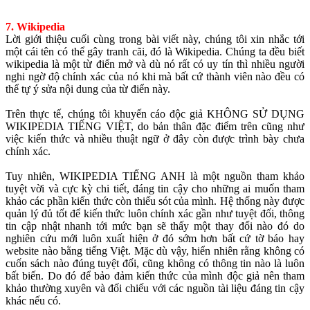
7. Wikipedia
Lời giới thiệu cuối cùng trong bài viết này, chúng tôi xin nhắc tới
một cái tên có thể gây tranh cãi, đó là Wikipedia. Chúng ta đều biết
wikipedia là một từ điển mở và dù nó rất có uy tín thì nhiều người
nghi ngờ độ chính xác của nó khi mà bất cứ thành viên nào đều có
thể tự ý sửa nội dung của từ điển này.
Trên thực tế, chúng tôi khuyến cáo độc giả KHÔNG SỬ DỤNG
WIKIPEDIA TIẾNG VIỆT, do bản thân đặc điểm trên cũng như
việc kiến thức và nhiều thuật ngữ ở đây còn được trình bày chưa
chính xác.
Tuy nhiên, WIKIPEDIA TIẾNG ANH là một nguồn tham khảo
tuyệt vời và cực kỳ chi tiết, đáng tin cậy cho những ai muốn tham
khảo các phần kiến thức còn thiếu sót của mình. Hệ thống này được
quản lý đủ tốt để kiến thức luôn chính xác gần như tuyệt đối, thông
tin cập nhật nhanh tới mức bạn sẽ thấy một thay đổi nào đó do
nghiên cứu mới luôn xuất hiện ở đó sớm hơn bất cứ tờ báo hay
website nào bằng tiếng Việt. Mặc dù vậy, hiển nhiên rằng không có
cuốn sách nào đúng tuyệt đối, cũng không có thông tin nào là luôn
bất biến. Do đó để bảo đảm kiến thức của mình độc giả nên tham
khảo thường xuyên và đối chiếu với các nguồn tài liệu đáng tin cậy
khác nếu có.