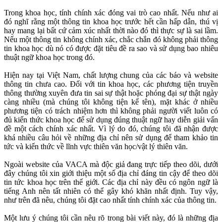
Trong khoa học, tính chính xác đóng vai trò cao nhất. Nếu như ai
đó nghĩ rằng một thông tin khoa học trước hết cần hấp dẫn, thú vị
hay mang lại bất cứ cảm xúc nhất thời nào đó thì thực sự là sai lầm.
Nếu một thông tin không chính xác, chắc chắn đó không phải thông
tin khoa học dù nó có được đặt tiêu đề ra sao và sử dụng bao nhiêu
thuật ngữ khoa học trong đó.
Hiện nay tại Việt Nam, chất lượng chung của các báo và website
thông tin chưa cao. Đối với tin khoa học, các phương tiện truyền
thông thường xuyên đưa tin sai sự thật hoặc phóng đại sự thật ngày
càng nhiều (mà chúng tôi không tiện kể tên), mặt khác ở nhiều
phương tiện có trách nhiệm hơn thì không phải người viết luôn có
đủ kiến thức khoa học để sử dụng đúng thuật ngữ hay diễn giải vấn
đề một cách chính xác nhất. Vì lý do đó, chúng tôi đã nhận được
khá nhiều câu hỏi về những địa chỉ nên sử dụng để tham khảo tin
tức và kiến thức về lĩnh vực thiên văn học/vật lý thiên văn.
Ngoài website của VACA mà độc giả đang trực tiếp theo dõi, dưới
đây chúng tôi xin giới thiệu một số địa chỉ đáng tin cậy để theo dõi
tin tức khoa học trên thế giới. Các địa chỉ này đều có ngôn ngữ là
tiếng Anh nên tất nhiên có thể gây khó khăn nhất định. Tuy vậy,
như trên đã nêu, chúng tôi đặt cao nhất tính chính xác của thông tin.
Một lưu ý chúng tôi cần nêu rõ trong bài viết này, đó là những địa