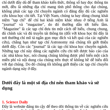
chỉ dưới đây dù để tham khảo kiến thức, thông số hay đọc thông tin
mới, đều là những địa chỉ mang tính phổ thông cho đại chúng,
không phải các tạp chí chuyên ngành có đăng đầy đủ các nghiên
cứu khoa học chi tiết. Tại Việt Nam, chúng ta hay dùng chung khái
niệm "tạp chí" để chỉ hai khái niệm khác nhau ở tiếng Anh là
"journal" và "magazine", do đó thường dẫn tới hiểu lầm.
"Magazine" là các tạp chí đưa tin một cách dễ hiểu, chung chung,
đủ chính xác và đủ truyền tải thông tin (đối với khoa học thì đây là
nơi thường chỉ mô tả ngắn gọn mục đích và kết quả của các nghiên
cứu), chẳng hạn như tạp chí Astronomy mà chúng tôi giới thiệu
dưới đây. Còn các "journal" là các tạp chí khoa học chuyên ngành.
Những tạp chí này đăng các nghiên cứu chi tiết được báo cáo của
các nhà khoa học, nói chung chúng không được phổ biến một cách
miễn phí và nội dung của chúng trên thực tế không hề dễ hiểu đối
với đại chúng. Do đó chúng tôi không giới thiệu các tạp chí chuyên
ngành dạng này ở đây.
Dưới đây là một số địa chỉ nên tham khảo và sử
dụng
1. Science Daily
Đây là website đáng tin cậy để theo dõi thông tin về các nghiên cứu