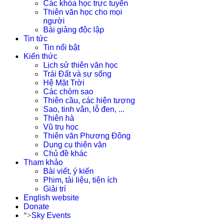
Các khóa học trực tuyến
Thiên văn học cho mọi
người
Bài giảng độc lập
Tin tức
Tin nổi bật
Kiến thức
Lịch sử thiên văn học
Trái Đất và sự sống
Hệ Mặt Trời
Các chòm sao
Thiên cầu, các hiện tượng
Sao, tinh vân, lỗ đen, ...
Thiên hà
Vũ trụ học
Thiên văn Phương Đông
Dụng cụ thiên văn
Chủ đề khác
Tham khảo
Bài viết, ý kiến
Phim, tài liệu, tiện ích
Giải trí
English website
Donate
">
Sky Events