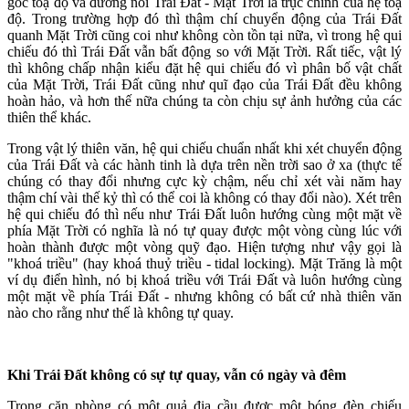
gốc toạ độ và đường nối Trái Đất - Mặt Trời là trục chính của hệ toạ
độ. Trong trường hợp đó thì thậm chí chuyển động của Trái Đất
quanh Mặt Trời cũng coi như không còn tồn tại nữa, vì trong hệ qui
chiếu đó thì Trái Đất vẫn bất động so với Mặt Trời. Rất tiếc, vật lý
thì không chấp nhận kiểu đặt hệ qui chiếu đó vì phân bố vật chất
của Mặt Trời, Trái Đất cũng như quĩ đạo của Trái Đất đều không
hoàn hảo, và hơn thế nữa chúng ta còn chịu sự ảnh hưởng của các
thiên thể khác.
Trong vật lý thiên văn, hệ qui chiếu chuẩn nhất khi xét chuyển động
của Trái Đất và các hành tinh là dựa trên nền trời sao ở xa (thực tế
chúng có thay đổi nhưng cực kỳ chậm, nếu chỉ xét vài năm hay
thậm chí vài thế kỷ thì có thể coi là không có thay đổi nào). Xét trên
hệ qui chiếu đó thì nếu như Trái Đất luôn hướng cùng một mặt về
phía Mặt Trời có nghĩa là nó tự quay được một vòng cùng lúc với
hoàn thành được một vòng quỹ đạo. Hiện tượng như vậy gọi là
"khoá triều" (hay khoá thuỷ triều - tidal locking). Mặt Trăng là một
ví dụ điển hình, nó bị khoá triều với Trái Đất và luôn hướng cùng
một mặt về phía Trái Đất - nhưng không có bất cứ nhà thiên văn
nào cho rằng như thế là không tự quay.
Khi Trái Đất không có sự tự quay, vẫn có ngày và đêm
Trong căn phòng có một quả địa cầu được một bóng đèn chiếu