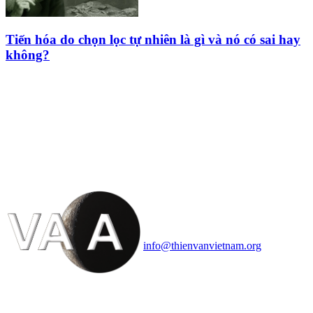
Tiến hóa do chọn lọc tự nhiên là gì và nó có sai hay
không?
HỘI THIÊN
VĂN VÀ VŨ TRỤ
HỌC VIỆT NAM
Vietnam Astronomy and
Cosmology Association (VACA)
Văn phòng: 90b Khương Đình,
quận Thanh Xuân, Hà Nội
Điện thoại: 091.530.1116; Email:
info@thienvanvietnam.org
Mọi bài viết tại đây thuộc bản
quyền của VACA, vui lòng ghi rõ
tên tác giả và nguồn trích
dẫn
Thienvanvietnam.org
khi quý