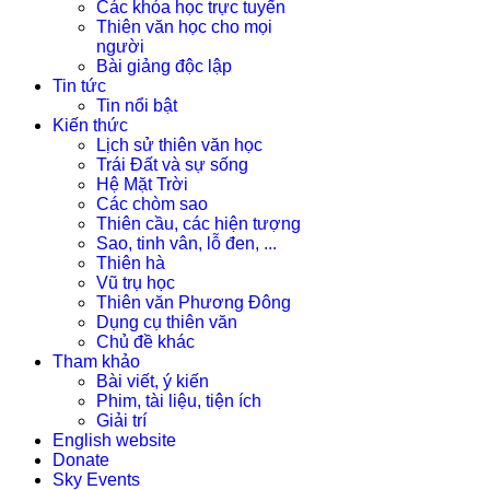
Các khóa học trực tuyến
Thiên văn học cho mọi
người
Bài giảng độc lập
Tin tức
Tin nổi bật
Kiến thức
Lịch sử thiên văn học
Trái Đất và sự sống
Hệ Mặt Trời
Các chòm sao
Thiên cầu, các hiện tượng
Sao, tinh vân, lỗ đen, ...
Thiên hà
Vũ trụ học
Thiên văn Phương Đông
Dụng cụ thiên văn
Chủ đề khác
Tham khảo
Bài viết, ý kiến
Phim, tài liệu, tiện ích
Giải trí
English website
Donate
Sky Events