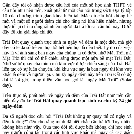
Gần đây tôi có nhận được câu hỏi của một số học sinh THPT về
câu hỏi như nêu trên, xuất phát từ một câu hỏi trong sách Địa lý lớp
10 của chương trình giáo khoa hiện tại. Mặc dù câu hỏi không hề
mới và một số người thậm chí cho rằng nó khá hiểu nhiên, nhưng
thực tế lại chỉ ra rằng rất nhiều người đã trả lời sai câu hỏi này. Dưới
đây tôi xin giải đáp chi tiết.
Trái Đất quay quanh trục sinh ra ngày và đêm là một điều mà giờ
đây có lẽ đa số trẻ em học tới hết tiểu học là đều biết. Lý do của việc
này là vì ánh sáng ban ngày của chúng ta có được nhờ Mặt Trời, mà
Mặt Trời thì chỉ có thể chiếu sáng được một nửa bề mặt Trái Đất.
Nhờ sự tự quay của mình mà khu vực được chiếu sáng của Trái Đất
liên tục có sự luân chuyển, khi khu vực này là ban ngày thì khu vực
khác là đêm và ngược lại. Chu kỳ ngày-đêm này trên Trái Đất có độ
dài là 24 giờ, trong thiên văn học gọi là "ngày Mặt Trời" (Solar
day).
Trên thực tế, phát biểu về ngày và đêm của Trái Đất như trên cần
hiểu đầy đủ là:
Trái Đất quay quanh trục sinh ra chu kỳ 24 giờ
ngày-đêm
.
Đa số người đọc câu hỏi "Trái Đất không tự quay thì có ngày và
đêm không?" đều cho rằng mình đã biết chắc câu trả lời. Tuy nhiên
không hẳn như vậy. Qua trao đổi tôi được biết không chỉ học sinh
hay người công tác trong các lĩnh vực khác mà ngay cả các giáo