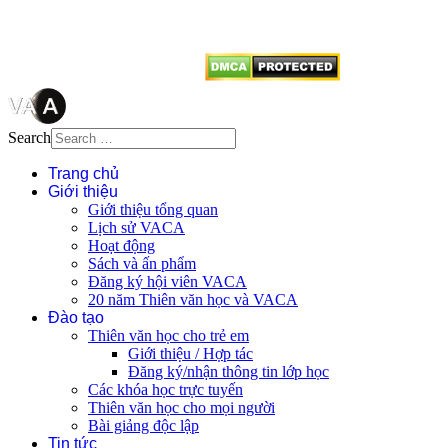
vị tái sử dụng bất cứ nội dung nào
từ website này.
Search
Trang chủ
Giới thiệu
Giới thiệu tổng quan
Lịch sử VACA
Hoạt động
Sách và ấn phẩm
Đăng ký hội viên VACA
20 năm Thiên văn học và VACA
Đào tạo
Thiên văn học cho trẻ em
Giới thiệu / Hợp tác
Đăng ký/nhận thông tin lớp học
Các khóa học trực tuyến
Thiên văn học cho mọi người
Bài giảng độc lập
Tin tức