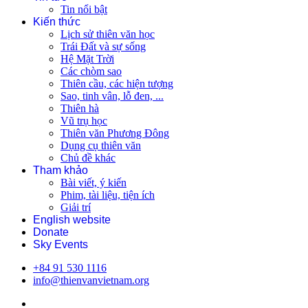
Tin nổi bật
Kiến thức
Lịch sử thiên văn học
Trái Đất và sự sống
Hệ Mặt Trời
Các chòm sao
Thiên cầu, các hiện tượng
Sao, tinh vân, lỗ đen, ...
Thiên hà
Vũ trụ học
Thiên văn Phương Đông
Dụng cụ thiên văn
Chủ đề khác
Tham khảo
Bài viết, ý kiến
Phim, tài liệu, tiện ích
Giải trí
English website
Donate
Sky Events
+84 91 530 1116
info@thienvanvietnam.org