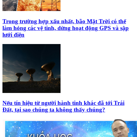
Trong trường hợp xấu nhất, bão Mặt Trời có thể
làm hỏng các vệ tinh, dừng hoạt động GPS và sập
lưới điện
Nếu tín hiệu từ người hành tinh khác đã tới Trái
Đất, tại sao chúng ta không thấy chúng?