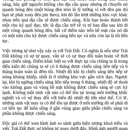
sáng, hãy giữ nguyên không cho địa cầu quay nhưng di chuyển nó
quanh bóng đèn (một bóng đèn tròn là lý tưởng vì với đèn pin thì
bạn sẽ phải xoay đèn pin theo), khi đó lần lượt những khu vực khác
nhau trên quả địa cầu sẽ được chiếu sáng. Khi bạn hoàn thành hết
một chu kỳ quỹ đạo, tức là địa cầu trở về vị trí ban đầu sau khi đi
một vòng quanh bóng đèn, bất cứ điểm nào trên bề mặt của nó đã
có một nửa chu kỳ được chiếu sáng liên tục và nửa còn lại là tối liên
tục.
Việc tương tự như vậy xảy ra với Trái Đất. Có nghĩa là nếu như Trái
Đất không có sự tự quay, vẫn sẽ có sự thay đổi tuần hoàn về thời
gian chiếu sáng. Điểm khác biệt so với thực tại của chúng ta là trong
điều kiện đó chúng ta sẽ có 6 tháng được chiếu sáng liên tiếp và 6
tháng hoàn toàn là đêm tối. Nhiệt độ khi bị chiếu sáng liên tiếp sẽ
nóng khủng khiếp, nhất là ở những khu vực gần xích đạo. Ngược
lại, khi bị ngừng chiếu sáng liên tiếp trong 6 tháng, nhiệt độ sẽ thoát
vào không gian và vùng bề mặt không được chiếu sáng sẽ cực kỳ
lạnh. Không một sinh vật nào có thể tồn tại trong môi trường khắc
nghiệt và có sự thay đổi với biên độ nhiệt độ lớn như thế. Có lẽ,
những sinh vật may ra có thể tồn tại được ở môi trường đó sẽ phải di
cư liên tục để luôn sống ở gần vùng giao giữa phần chiếu sáng và
phần không được chiếu sáng.
Độc giả có thể xem hình ảnh so sánh giữa hiện tượng khoá triều và
việc Trái Đất thực sự không tự quay dưới đây. Hình ảnh người quan