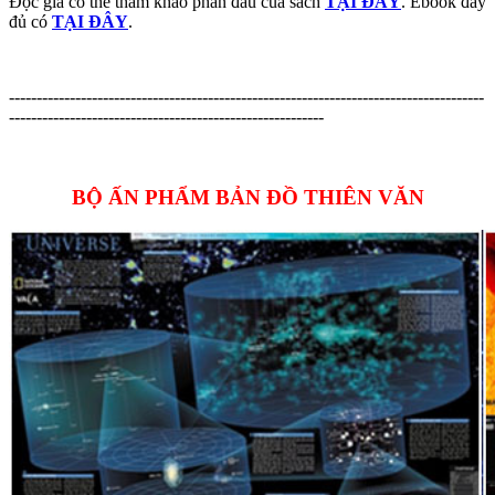
Độc giả có thể tham khảo phần đầu của sách
TẠI ĐÂY
. Ebook đầy
đủ có
TẠI ĐÂY
.
--------------------------------------------------------------------------------------
---------------------------------------------------------
BỘ ẤN PHẨM BẢN ĐỒ THIÊN VĂN