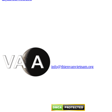
HỘI THIÊN
VĂN VÀ VŨ TRỤ
HỌC VIỆT NAM
Vietnam Astronomy and
Cosmology Association (VACA)
Văn phòng: 90b Khương Đình,
quận Thanh Xuân, Hà Nội
Điện thoại: 091.530.1116; Email:
info@thienvanvietnam.org
Mọi bài viết tại đây thuộc bản
quyền của VACA, vui lòng ghi rõ
tên tác giả và nguồn trích
dẫn
Thienvanvietnam.org
khi quý
vị tái sử dụng bất cứ nội dung nào
từ website này.