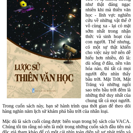
như thật đáng ngạc
nhiên khi mà thiên văn
học - lĩnh vực nghiên
cứu về những vật thể ở
vô cùng xa - lại có mặt
sớm nhất trong nhận
thức và sinh hoạt của
con người. Thế nhưng,
có một sự thật khiến
cho việc này trở nên dễ
hiểu hơn nhiều, đó là:
dù sống ở đâu, nền văn
hóa nào, thì tất cả mọi
người đều nhìn thấy
bầu trời. Mặt Trời, Mặt
Trăng và những ngôi
sao trên bầu trời đêm là
những thứ duy nhất của
chung tất cả mọi người.
Trong cuốn sách này, bạn sẽ hành trình qua thời gian để theo dõi
hàng nghìn năm lịch sử khám phá bầu trời của nhân loại.
Mặc dù là sách cuối cùng được biên soạn trong bộ sách của VACA.
Chúng tôi tin rằng nó nên là một trong những cuốn sách đầu tiên mà
độc giả tham khảo để có một cái nhìn toàn diện về sự phát triển và