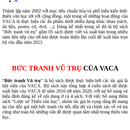
Thành lập năm 2002 với mục tiêu chuẩn hóa và phổ biến kiến thức
thiên văn học tới với cộng đồng, một trong số những hoạt động của
VACA là thực hiện các ấn phẩm dưới nhiều dạng khác nhau (sách,
tài liệu, poster, cd, dvd, ...). Đáng kể nhất trong số đó là bộ sách
"Bức tranh vũ trụ" gồm 05 sách được viết và xuất bản trong nhiều
năm liên tiếp cho tới khi được hoàn thiện lần cuối để xuất bản trọn
bộ vào đầu năm 2023.
BỨC TRANH VŨ TRỤ
CỦA VACA
“
Bức tranh Vũ trụ
” là bộ sách được thực hiện bởi các tác giả là
hội viên của VACA. Bộ sách này tổng hợp 4 cuốn sách đã được
xuất bản của VACA từ năm 2016 tới năm 2020, với sự bổ sung và
hiệu đính đáng kể về nội dung ở cả 4 sách. Với việc bổ sung thêm
sách “Lược sử Thiên văn học”, nhóm tác giả hi vọng rằng đã mang
lại cho độc giả một bức tranh chi tiết, đầy đủ và chính xác về vũ trụ
cũng như toàn bộ những vấn đề được quan tâm nhất trong thiên văn
học.