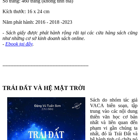
Số trang: 460 trang (không tính bìa)
Kích thước: 16 x 24 cm
Năm phát hành: 2016 - 2018 -2023
- Sách giấy được phát hành rộng rãi tại các cửa hàng sách cũng
như những cơ sở kinh doanh sách online.
-
Ebook tại đây
.
-------------------------------------------------------
TRÁI ĐẤT VÀ HỆ MẶT TRỜI
Sách do nhóm tác giả
VACA biên soạn, tập
trung vào các nội dung
thiên văn học cơ bản
nhất và liên quan đến
phạm vi gần chúng ta
nhất, đó là Trái Đất và
hệ hành tinh có chứa nó