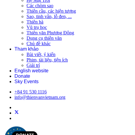
Hệ Mặt Trời
Các chòm sao
Thiên cầu, các hiện tượng
Sao, tinh vân, lỗ đen, ...
Thiên hà
Vũ trụ học
Thiên văn Phương Đông
Dụng cụ thiên văn
Chủ đề khác
Tham khảo
Bài viết, ý kiến
Phim, tài liệu, tiện ích
Giải trí
English website
Donate
Sky Events
+84 91 530 1116
info@thienvanvietnam.org