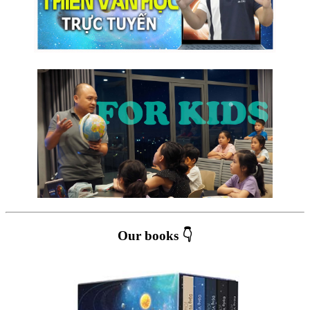
Our books 👇