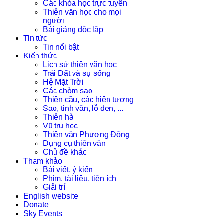
Các khóa học trực tuyến
Thiên văn học cho mọi
người
Bài giảng độc lập
Tin tức
Tin nổi bật
Kiến thức
Lịch sử thiên văn học
Trái Đất và sự sống
Hệ Mặt Trời
Các chòm sao
Thiên cầu, các hiện tượng
Sao, tinh vân, lỗ đen, ...
Thiên hà
Vũ trụ học
Thiên văn Phương Đông
Dụng cụ thiên văn
Chủ đề khác
Tham khảo
Bài viết, ý kiến
Phim, tài liệu, tiện ích
Giải trí
English website
Donate
Sky Events