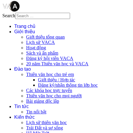
Search
Trang chủ
Giới thiệu
Giới thiệu tổng quan
Lịch sử VACA
Hoạt động
Sách và ấn phẩm
Đăng ký hội viên VACA
20 năm Thiên văn học và VACA
Đào tạo
Thiên văn học cho trẻ em
Giới thiệu / Hợp tác
Đăng ký/nhận thông tin lớp học
Các khóa học trực tuyến
Thiên văn học cho mọi người
Bài giảng độc lập
Tin tức
Tin nổi bật
Kiến thức
Lịch sử thiên văn học
Trái Đất và sự sống