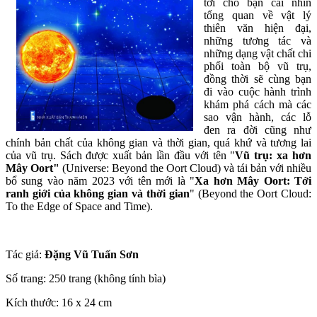
tới cho bạn cái nhìn
tổng quan về vật lý
thiên văn hiện đại,
những tương tác và
những dạng vật chất chi
phối toàn bộ vũ trụ,
đồng thời sẽ cùng bạn
đi vào cuộc hành trình
khám phá cách mà các
sao vận hành, các lỗ
đen ra đời cũng như
chính bản chất của không gian và thời gian, quá khứ và tương lai
của vũ trụ. Sách được xuất bản lần đầu với tên "
Vũ trụ: xa hơn
Mây Oort"
(Universe: Beyond the Oort Cloud) và tái bản với nhiều
bổ sung vào năm 2023 với tên mới là "
Xa hơn Mây Oort: Tới
ranh giới của không gian và thời gian
" (Beyond the Oort Cloud:
To the Edge of Space and Time).
Tác giả:
Đặng Vũ Tuấn Sơn
Số trang: 250 trang (không tính bìa)
Kích thước: 16 x 24 cm