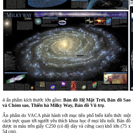
4 ấn phẩm kích thước lớn gồm:
Bản đồ Hệ Mặt Trời, Bản đồ Sao
và Chòm sao, Thiên hà Milky Way, Bản đồ Vũ trụ
.
Ấn phẩm do VACA phát hành với mục tiêu phổ biến kiến thức một
cách trực quan tới người yêu thích khoa học ở mọi lứa tuổi. Bản đồ
được in màu trên giấy C250 (có độ dày và cứng cao) khổ lớn (75 x
54 cm).