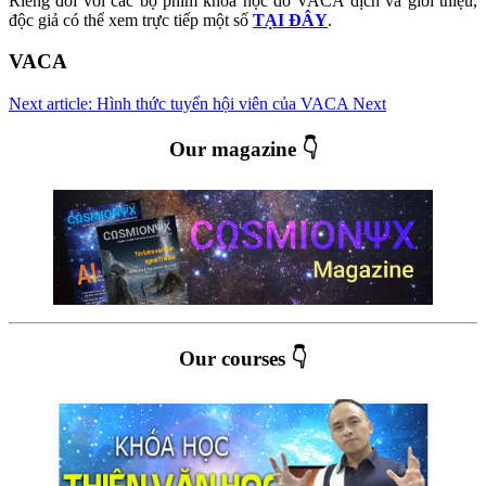
Riêng đối với các bộ phim khoa học do VACA dịch và giới thiệu,
độc giả có thể xem trực tiếp một số
TẠI ĐÂY
.
VACA
Next article: Hình thức tuyển hội viên của VACA
Next
Our magazine 👇
Our courses 👇