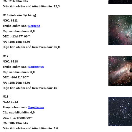
RA : 21h 30m 00s
Diện tích chiếm chỗ trên thiên cầu: 12,3
M16 (tinh vân đại bàng):
NGC: 6611
Thuộc chòm sao:
Serpens
Cấp sao biểu kiến: 6,0
DEC : -13d 47'' 00''''
RA : 18h 18m 48,0s
Diện tích chiếm chỗ trên thiên cầu: 35,0
M17 :
NGC: 6618
Thuộc chòm sao:
Sagittarius
Cấp sao biểu kiến: 6,0
DEC: -16d 11'' 00''''
RA : 18h 20m 48,0s
Diện tích chiếm chỗ trên thiên cầu: 46
M18 :
NGC: 6613
Thuộc chòm sao:
Sagittarius
Cấp sao biểu kiến: 6,9
DEC : _17d 08m 00''''
RA : 18h 19m 54s
Diện tích chiếm chỗ trên thiên cầu: 9,0