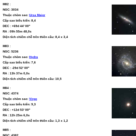
M82 :
NGC: 3034
Thuộc chòm sao:
Ursa Major
Cấp sao biểu kiến: 8,4
DEC : +69d 44' 00''
RA : 09h 55m 48,0s
Diện tích chiếm chỗ trên thiên cầu: 8,4 x 3,4
M83 :
NGC: 5236
Thuộc chòm sao:
Hydra
Cấp sao biểu kiến: 7,6
DEC : -29d 52' 00''
RA : 13h 37m 0,0s
Diện tích chiếm chỗ trên thiên cầu: 10,5
M84 :
NGC: 4374
Thuộc chòm sao:
Virgo
Cấp sao biểu kiến: 9,3
DEC : +12d 53' 00''
RA : 12h 25m 6,0s
Diện tích chiếm chỗ trên thiên cầu: 1,3 x 1,2
M85 :
NGC: 4382