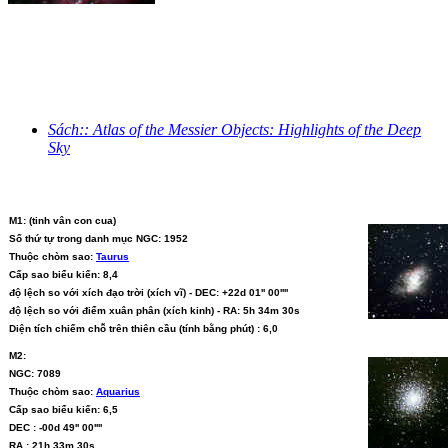
Sách:: Atlas of the Messier Objects: Highlights of the Deep
Sky
M1: (tinh vân con cua)
Số thứ tự trong danh mục NGC: 1952
Thuộc chòm sao:
Taurus
Cấp sao biểu kiến: 8,4
độ lệch so với xích đạo trời (xích vĩ) - DEC: +22d 01'' 00''''
độ lệch so với điểm xuân phân (xích kinh) - RA: 5h 34m 30s
Diện tích chiếm chỗ trên thiên cầu (tính bằng phút) : 6,0
M2:
NGC: 7089
Thuộc chòm sao:
Aquarius
Cấp sao biểu kiến: 6,5
DEC : -00d 49'' 00''''
RA : 21h 33m 30s