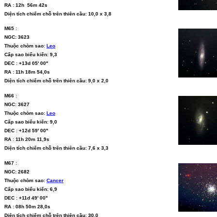
RA : 12h 56m 42s
Diện tích chiếm chỗ trên thiên cầu: 10,0 x 3,8
M65 :
NGC: 3623
Thuộc chòm sao:
Leo
Cấp sao biểu kiến: 9,3
DEC : +13d 05' 00''
RA : 11h 18m 54,0s
Diện tích chiếm chỗ trên thiên cầu: 9,0 x 2,0
M66 :
NGC: 3627
Thuộc chòm sao:
Leo
Cấp sao biểu kiến: 9,0
DEC : +12d 59' 00''
RA : 11h 20m 11,9s
Diện tích chiếm chỗ trên thiên cầu: 7,6 x 3,3
M67 :
NGC: 2682
Thuộc chòm sao:
Cancer
Cấp sao biểu kiến: 6,9
DEC : +11d 49' 00''
RA : 08h 50m 28,0s
Diện tích chiếm chỗ trên thiên cầu: 30,0