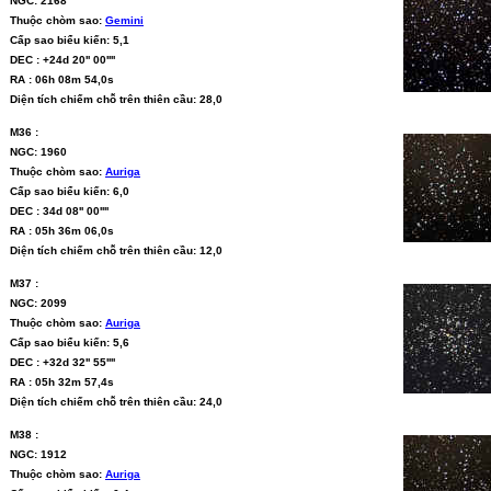
NGC: 2168
Thuộc chòm sao:
Gemini
Cấp sao biểu kiến: 5,1
DEC : +24d 20'' 00''''
RA : 06h 08m 54,0s
Diện tích chiếm chỗ trên thiên cầu: 28,0
M36 :
NGC: 1960
Thuộc chòm sao:
Auriga
Cấp sao biểu kiến: 6,0
DEC : 34d 08'' 00''''
RA : 05h 36m 06,0s
Diện tích chiếm chỗ trên thiên cầu: 12,0
M37 :
NGC: 2099
Thuộc chòm sao:
Auriga
Cấp sao biểu kiến: 5,6
DEC : +32d 32'' 55''''
RA : 05h 32m 57,4s
Diện tích chiếm chỗ trên thiên cầu: 24,0
M38 :
NGC: 1912
Thuộc chòm sao:
Auriga