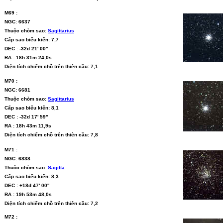
M69 :
NGC: 6637
Thuộc chòm sao:
Sagittarius
Cấp sao biểu kiến: 7,7
DEC : -32d 21' 00''
RA : 18h 31m 24,0s
Diện tích chiếm chỗ trên thiên cầu: 7,1
M70 :
NGC: 6681
Thuộc chòm sao:
Sagittarius
Cấp sao biểu kiến: 8,1
DEC : -32d 17' 59''
RA : 18h 43m 11,9s
Diện tích chiếm chỗ trên thiên cầu: 7,8
M71 :
NGC: 6838
Thuộc chòm sao:
Sagitta
Cấp sao biểu kiến: 8,3
DEC : +18d 47' 00''
RA : 19h 53m 48,0s
Diện tích chiếm chỗ trên thiên cầu: 7,2
M72 :