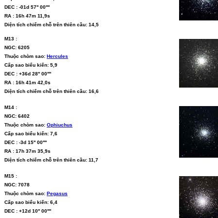
DEC : -01d 57'' 00''''
RA : 16h 47m 11,9s
Diện tích chiếm chỗ trên thiên cầu: 14,5
M13 :
NGC: 6205
Thuộc chòm sao:
Hercules
Cấp sao biểu kiến: 5,9
DEC : +36d 28'' 00''''
RA : 16h 41m 42,0s
Diện tích chiếm chỗ trên thiên cầu: 16,6
M14 :
NGC: 6402
Thuộc chòm sao:
Ophiuchus
Cấp sao biểu kiến: 7,6
DEC : -3d 15'' 00''''
RA : 17h 37m 35,9s
Diện tích chiếm chỗ trên thiên cầu: 11,7
M15 :
NGC: 7078
Thuộc chòm sao:
Pegasus
Cấp sao biểu kiến: 6,4
DEC : +12d 10'' 00''''