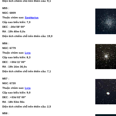
Diện tích chiếm chỗ trên thiên cầu: 9,1
M55 :
NGC: 6809
Thuộc chòm sao:
Sagittarius
Cấp sao biểu kiến: 7,0
DEC : -30d 58' 00''
RA : 19h 40m 0,0s
Diện tích chiếm chỗ trên thiên cầu: 19,0
M56 :
NGC: 6779
Thuộc chòm sao:
Lyra
Cấp sao biểu kiến: 8,3
DEC : +30d 11' 00''
RA : 19h 16m 36,0s
Diện tích chiếm chỗ trên thiên cầu: 7,1
M57 :
NGC: 6720
Thuộc chòm sao:
Lyra
Cấp sao biểu kiến: 9,0
DEC : +33d 02' 00''
RA : 18h 53m 56s
Diện tích chiếm chỗ trên thiên cầu: 2,5
M58 :