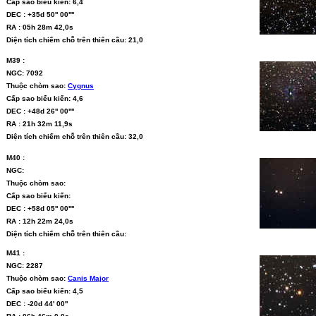
Cấp sao biểu kiến: 6,4
DEC : +35d 50'' 00''''
RA : 05h 28m 42,0s
Diện tích chiếm chỗ trên thiên cầu: 21,0
M39 :
NGC: 7092
Thuộc chòm sao:
Cygnus
Cấp sao biểu kiến: 4,6
DEC : +48d 26'' 00''''
RA : 21h 32m 11,9s
Diện tích chiếm chỗ trên thiên cầu: 32,0
M40 :
NGC:
Thuộc chòm sao:
Cấp sao biểu kiến:
DEC : +58d 05'' 00''''
RA : 12h 22m 24,0s
Diện tích chiếm chỗ trên thiên cầu:
M41 :
NGC: 2287
Thuộc chòm sao:
Canis Major
Cấp sao biểu kiến: 4,5
DEC : -20d 44' 00''