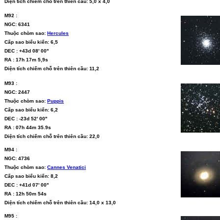
Diện tích chiếm chỗ trên thiên cầu: 5,0 x 4,0
M92 :
NGC: 6341
Thuộc chòm sao:
Hercules
Cấp sao biểu kiến: 6,5
DEC : +43d 08' 00''
RA : 17h 17m 5,9s
Diện tích chiếm chỗ trên thiên cầu: 11,2
M93 :
NGC: 2447
Thuộc chòm sao:
Puppis
Cấp sao biểu kiến: 6,2
DEC : -23d 52' 00''
RA : 07h 44m 35.9s
Diện tích chiếm chỗ trên thiên cầu: 22,0
M94 :
NGC: 4736
Thuộc chòm sao:
Cannes Venatici
Cấp sao biểu kiến: 8,2
DEC : +41d 07' 00''
RA : 12h 50m 54s
Diện tích chiếm chỗ trên thiên cầu: 14,0 x 13,0
M95 :