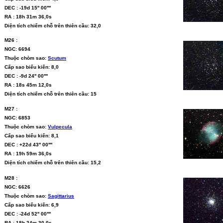
DEC : -19d 15'' 00''''
RA : 18h 31m 36,0s
Diện tích chiếm chỗ trên thiên cầu: 32,0
M26 :
NGC: 6694
Thuộc chòm sao:
Scutum
Cấp sao biểu kiến: 8,0
DEC : -9d 24'' 00''''
RA : 18s 45m 12,0s
Diện tích chiếm chỗ trên thiên cầu: 15
M27 :
NGC: 6853
Thuộc chòm sao:
Vulpecula
Cấp sao biểu kiến: 8,1
DEC : +22d 43'' 00''''
RA : 19h 59m 36,0s
Diện tích chiếm chỗ trên thiên cầu: 15,2
M28 :
NGC: 6626
Thuộc chòm sao:
Sagittarius
Cấp sao biểu kiến: 6,9
DEC : -24d 52'' 00''''
RA : 18h 24m 30,0s