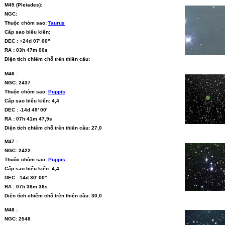
M45 (Pleiades):
NGC:
Thuộc chòm sao:
Taurus
Cấp sao biểu kiến:
DEC : +24d 07' 00''
RA : 03h 47m 00s
Diện tích chiếm chỗ trên thiên cầu:
M46 :
NGC: 2437
Thuộc chòm sao:
Puppis
Cấp sao biểu kiến: 4,4
DEC : -14d 49' 00'
RA : 07h 41m 47,9s
Diện tích chiếm chỗ trên thiên cầu: 27,0
M47 :
NGC: 2422
Thuộc chòm sao:
Puppis
Cấp sao biểu kiến: 4,4
DEC : 14d 30' 00''
RA : 07h 36m 36s
Diện tích chiếm chỗ trên thiên cầu: 30,0
M48 :
NGC: 2548