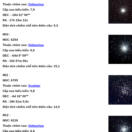
Thuộc chòm sao:
Ophiuchus
Cấp sao biểu kiến: 7,9
DEC : -18d 31'' 00''''
RA : 17h 19m 12s
Diện tích chiếm chỗ trên thiên cầu: 9,3
M10 :
NGC: 6254
Thuộc chòm sao:
Ophiuchus
Cấp sao biểu kiến: 6,6
DEC : -04d 5'' 59''''
RA : 16h 57m 06s
Diện tích chiếm chỗ trên thiên cầu: 15,1
M11 :
NGC: 6705
Thuộc chòm sao:
Sculptor
Cấp sao biểu kiến: 5,8
DEC : -6d 16'' 00''''
RA : 18h 51m 5,9s
Diện tích chiếm chỗ trên thiên cầu: 14,0
M12 :
NGC: 6218
Thuộc chòm sao:
Ophiuchus
Cấp sao biểu kiến: 6,6