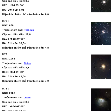
Cấp sao biểu kiến: 8,6
DEC : -21d 55' 00''
RA : 20h 06m 6,0s
Diện tích chiếm chỗ trên thiên cầu: 6,0
M76 :
NGC: 650
Thuộc chòm sao:
Perseus
Cấp sao biểu kiến: 12,0
DEC : +51d 34' 00''
RA : 01h 42m 18,0s
Diện tích chiếm chỗ trên thiên cầu: 4,8
M77 :
NGC: 1068
Thuộc chòm sao:
Cetus
Cấp sao biểu kiến: 8,8
DEC : -00d 01' 00''
RA : 02h 42m 42,0s
Diện tích chiếm chỗ trên thiên cầu: 7,0
M78 :
NGC: 2068
Thuộc chòm sao:
Orion
Cấp sao biểu kiến: 8,0
DEC : +00d 03' 00''
RA : 05h 46m 42,0s