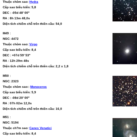
Thuộc chòm sao:
Hydra
Cấp sao biểu kiến: 5,8
DEC : -05d 48' 00''
RA : 8h 13m 48,0s
Diện tích chiếm chỗ trên thiên cầu: 54,0
M49 :
NGC: 4472
Thuộc chòm sao:
Virgo
Cấp sao biểu kiến: 8,4
DEC : +07d 59' 53''
RA : 12h 29m 48s
Diện tích chiếm chỗ trên thiên cầu: 2,2 x 1,8
M50 :
NGC: 2323
Thuộc chòm sao::
Monoceros
Cấp sao biểu kiến: 5,9
DEC : -08d 20' 00''
RA : 07h 02m 12,0s
Diện tích chiếm chỗ trên thiên cầu: 16,0
M51 :
NGC: 5194
Thuộc ch?m sao:
Canes Venatici
Cấp sao biểu kiến: 8,4