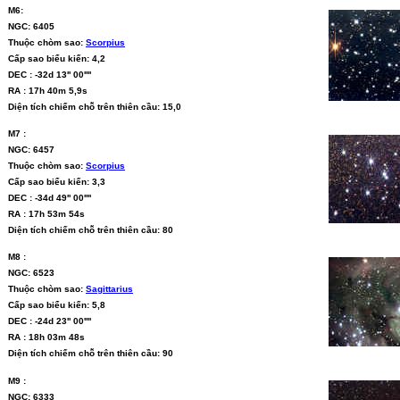
M6:
NGC: 6405
Thuộc chòm sao:
Scorpius
Cấp sao biểu kiến: 4,2
DEC : -32d 13'' 00''''
RA : 17h 40m 5,9s
Diện tích chiếm chỗ trên thiên cầu: 15,0
M7 :
NGC: 6457
Thuộc chòm sao:
Scorpius
Cấp sao biểu kiến: 3,3
DEC : -34d 49'' 00''''
RA : 17h 53m 54s
Diện tích chiếm chỗ trên thiên cầu: 80
M8 :
NGC: 6523
Thuộc chòm sao:
Sagittarius
Cấp sao biểu kiến: 5,8
DEC : -24d 23'' 00''''
RA : 18h 03m 48s
Diện tích chiếm chỗ trên thiên cầu: 90
M9 :
NGC: 6333