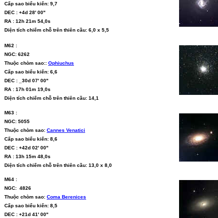
Cấp sao biểu kiến: 9,7
DEC : +4d 28' 00''
RA : 12h 21m 54,0s
Diện tích chiếm chỗ trên thiên cầu: 6,0 x 5,5
M62 :
NGC: 6262
Thuộc chòm sao::
Ophiuchus
Cấp sao biểu kiến: 6,6
DEC : _30d 07' 00''
RA : 17h 01m 19,0s
Diện tích chiếm chỗ trên thiên cầu: 14,1
M63 :
NGC: 5055
Thuộc chòm sao:
Cannes Venatici
Cấp sao biểu kiến: 8,6
DEC : +42d 02' 00''
RA : 13h 15m 48,0s
Diện tích chiếm chỗ trên thiên cầu: 13,0 x 8,0
M64 :
NGC: 4826
Thuộc chòm sao:
Coma Berenices
Cấp sao biểu kiến: 8,5
DEC : +21d 41' 00''