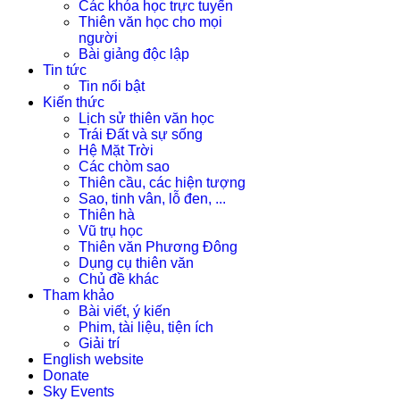
Các khóa học trực tuyến
Thiên văn học cho mọi
người
Bài giảng độc lập
Tin tức
Tin nổi bật
Kiến thức
Lịch sử thiên văn học
Trái Đất và sự sống
Hệ Mặt Trời
Các chòm sao
Thiên cầu, các hiện tượng
Sao, tinh vân, lỗ đen, ...
Thiên hà
Vũ trụ học
Thiên văn Phương Đông
Dụng cụ thiên văn
Chủ đề khác
Tham khảo
Bài viết, ý kiến
Phim, tài liệu, tiện ích
Giải trí
English website
Donate
Sky Events