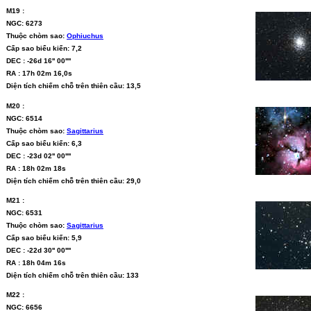
M19 :
NGC: 6273
Thuộc chòm sao:
Ophiuchus
Cấp sao biểu kiến: 7,2
DEC : -26d 16'' 00''''
RA : 17h 02m 16,0s
Diện tích chiếm chỗ trên thiên cầu: 13,5
M20 :
NGC: 6514
Thuộc chòm sao:
Sagittarius
Cấp sao biểu kiến: 6,3
DEC : -23d 02'' 00''''
RA : 18h 02m 18s
Diện tích chiếm chỗ trên thiên cầu: 29,0
M21 :
NGC: 6531
Thuộc chòm sao:
Sagittarius
Cấp sao biểu kiến: 5,9
DEC : -22d 30'' 00''''
RA : 18h 04m 16s
Diện tích chiếm chỗ trên thiên cầu: 133
M22 :
NGC: 6656