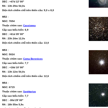
DEC : +47d 12' 00''
RA : 13h 29m 54,0s
Diện tích chiếm chỗ trên thiên cầu: 9,0 x 8,0
M52 :
NGC: 7654
Thuộc chòm sao:
Cassiopea
Cấp sao biểu kiến: 6,9
DEC : +61d 35' 00''
RA : 23h 24m 12,0s
Diện tích chiếm chỗ trên thiên cầu: 13,0
M53 :
NGC: 5024
Thuộc chòm sao:
Coma Berenices
Cấp sao biểu kiến: 7,7
DEC : +18d 10' 00''
RA : 13h 12m 54,0s
Diện tích chiếm chỗ trên thiên cầu: 12,6
M54 :
NGC: 6715
Thuộc chòm sao:
Sagittarius
Cấp sao biểu kiến: 7,7
DEC : -30d 29' 00''
RA : 18h 55m 5,9s