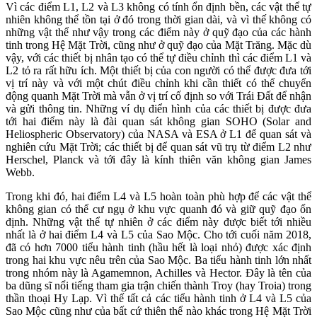
Vì các điểm L1, L2 và L3 không có tính ổn định bền, các vật thể tự
nhiên không thể tồn tại ở đó trong thời gian dài, và vì thế không có
những vật thể như vậy trong các điểm này ở quỹ đạo của các hành
tinh trong Hệ Mặt Trời, cũng như ở quỹ đạo của Mặt Trăng. Mặc dù
vậy, với các thiết bị nhân tạo có thể tự điều chỉnh thì các điểm L1 và
L2 tỏ ra rất hữu ích. Một thiết bị của con người có thể được đưa tới
vị trí này và với một chút điều chỉnh khi cần thiết có thể chuyển
động quanh Mặt Trời mà vẫn ở vị trí cố định so với Trái Đất để nhận
và gửi thông tin. Những ví dụ điển hình của các thiết bị được đưa
tới hai điểm này là đài quan sát không gian SOHO (Solar and
Heliospheric Observatory) của NASA và ESA ở L1 để quan sát và
nghiên cứu Mặt Trời; các thiết bị để quan sát vũ trụ từ điểm L2 như
Herschel, Planck và tới đây là kính thiên văn không gian James
Webb.
Trong khi đó, hai điểm L4 và L5 hoàn toàn phù hợp để các vật thể
không gian có thể cư ngụ ở khu vực quanh đó và giữ quỹ đạo ổn
định. Những vật thể tự nhiên ở các điểm này được biết tới nhiều
nhất là ở hai điểm L4 và L5 của Sao Mộc. Cho tới cuối năm 2018,
đã có hơn 7000 tiểu hành tinh (hầu hết là loại nhỏ) được xác định
trong hai khu vực nêu trên của Sao Mộc. Ba tiểu hành tinh lớn nhất
trong nhóm này là Agamemnon, Achilles và Hector. Đây là tên của
ba dũng sĩ nổi tiếng tham gia trận chiến thành Troy (hay Troia) trong
thần thoại Hy Lạp. Vì thế tất cả các tiểu hành tinh ở L4 và L5 của
Sao Mộc cũng như của bất cứ thiên thể nào khác trong Hệ Mặt Trời