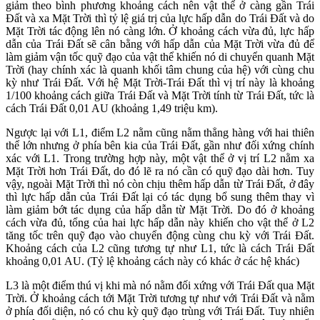
giảm theo bình phương khoảng cách nên vật thể ở càng gần Trái
Đất và xa Mặt Trời thì tỷ lệ giá trị của lực hấp dẫn do Trái Đất và do
Mặt Trời tác động lên nó càng lớn. Ở khoảng cách vừa đủ, lực hấp
dẫn của Trái Đất sẽ cân bằng với hấp dẫn của Mặt Trời vừa đủ để
làm giảm vận tốc quỹ đạo của vật thể khiến nó di chuyển quanh Mặt
Trời (hay chính xác là quanh khối tâm chung của hệ) với cùng chu
kỳ như Trái Đất. Với hệ Mặt Trời-Trái Đất thì vị trí này là khoảng
1/100 khoảng cách giữa Trái Đất và Mặt Trời tính từ Trái Đất, tức là
cách Trái Đất 0,01 AU (khoảng 1,49 triệu km).
Ngược lại với L1, điểm L2 nằm cũng nằm thẳng hàng với hai thiên
thể lớn nhưng ở phía bên kia của Trái Đất, gần như đối xứng chính
xác với L1. Trong trường hợp này, một vật thể ở vị trí L2 nằm xa
Mặt Trời hơn Trái Đất, do đó lẽ ra nó cần có quỹ đạo dài hơn. Tuy
vậy, ngoài Mặt Trời thì nó còn chịu thêm hấp dẫn từ Trái Đất, ở đây
thì lực hấp dẫn của Trái Đất lại có tác dụng bổ sung thêm thay vì
làm giảm bớt tác dụng của hấp dẫn từ Mặt Trời. Do đó ở khoảng
cách vừa đủ, tổng của hai lực hấp dẫn này khiến cho vật thể ở L2
tăng tốc trên quỹ đạo vào chuyển động cùng chu kỳ với Trái Đất.
Khoảng cách của L2 cũng tương tự như L1, tức là cách Trái Đất
khoảng 0,01 AU. (Tỷ lệ khoảng cách này có khác ở các hệ khác)
L3 là một điểm thú vị khi mà nó nằm đối xứng với Trái Đất qua Mặt
Trời. Ở khoảng cách tới Mặt Trời tương tự như với Trái Đất và nằm
ở phía đối diện, nó có chu kỳ quỹ đạo trùng với Trái Đất. Tuy nhiên