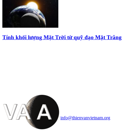
Tính khối lượng Mặt Trời từ quỹ đạo Mặt Trăng
HỘI THIÊN
VĂN VÀ VŨ TRỤ
HỌC VIỆT NAM
Vietnam Astronomy and
Cosmology Association (VACA)
Văn phòng: 90b Khương Đình,
quận Thanh Xuân, Hà Nội
Điện thoại: 091.530.1116; Email:
info@thienvanvietnam.org
Mọi bài viết tại đây thuộc bản