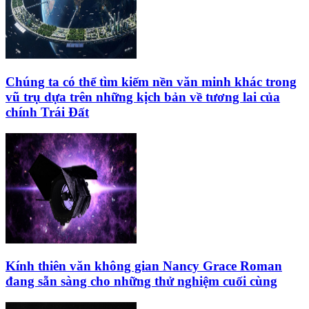
Chúng ta có thể tìm kiếm nền văn minh khác trong
vũ trụ dựa trên những kịch bản về tương lai của
chính Trái Đất
Kính thiên văn không gian Nancy Grace Roman
đang sẵn sàng cho những thử nghiệm cuối cùng