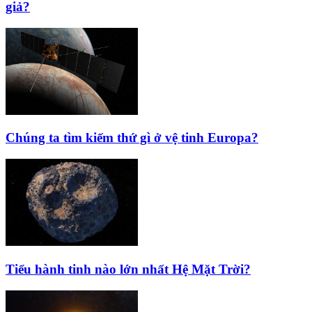
giả?
Chúng ta tìm kiếm thứ gì ở vệ tinh Europa?
Tiểu hành tinh nào lớn nhất Hệ Mặt Trời?