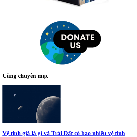
Cùng chuyên mục
Vệ tinh giả là gì và Trái Đất có bao nhiêu vệ tinh