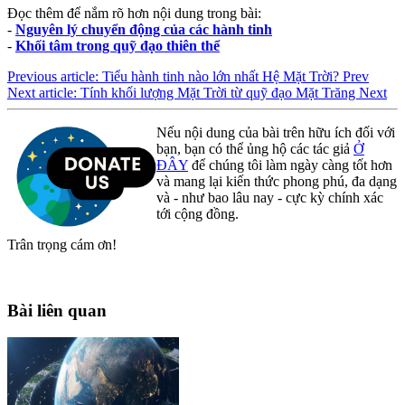
Đọc thêm để nắm rõ hơn nội dung trong bài:
-
Nguyên lý chuyển động của các hành tinh
-
Khối tâm trong quỹ đạo thiên thể
Previous article: Tiểu hành tinh nào lớn nhất Hệ Mặt Trời?
Prev
Next article: Tính khối lượng Mặt Trời từ quỹ đạo Mặt Trăng
Next
Nếu nội dung của bài trên hữu ích đối với
bạn, bạn có thể ủng hộ các tác giả
Ở
ĐÂY
để chúng tôi làm ngày càng tốt hơn
và mang lại kiến thức phong phú, đa dạng
và - như bao lâu nay - cực kỳ chính xác
tới cộng đồng.
Trân trọng cám ơn!
Bài liên quan