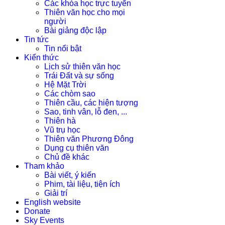
Các khóa học trực tuyến
Thiên văn học cho mọi
người
Bài giảng độc lập
Tin tức
Tin nổi bật
Kiến thức
Lịch sử thiên văn học
Trái Đất và sự sống
Hệ Mặt Trời
Các chòm sao
Thiên cầu, các hiện tượng
Sao, tinh vân, lỗ đen, ...
Thiên hà
Vũ trụ học
Thiên văn Phương Đông
Dụng cụ thiên văn
Chủ đề khác
Tham khảo
Bài viết, ý kiến
Phim, tài liệu, tiện ích
Giải trí
English website
Donate
Sky Events