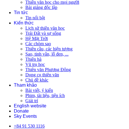
Thiên văn học cho mọi người
Bài giảng độc lập
Tin tức
Tin nổi bật
Kiến thức
Lịch sử thiên văn học
Trái Đất và sự sống
Hệ Mặt Trời
Các chòm sao
Thiên cầu, các hiện tượng
Sao, tinh vân, lỗ đen, ...
Thiên hà
Vũ trụ học
Thiên văn Phương Đông
Dụng cụ thiên văn
Chủ đề khác
Tham khảo
Bài viết, ý kiến
Phim, tài liệu, tiện ích
Giải trí
English website
Donate
Sky Events
+84 91 530 1116