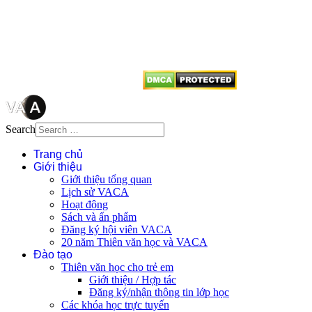
quyền của VACA, vui lòng ghi rõ
tên tác giả và nguồn trích
dẫn
Thienvanvietnam.org
khi quý
vị tái sử dụng bất cứ nội dung nào
từ website này.
Search
Trang chủ
Giới thiệu
Giới thiệu tổng quan
Lịch sử VACA
Hoạt động
Sách và ấn phẩm
Đăng ký hội viên VACA
20 năm Thiên văn học và VACA
Đào tạo
Thiên văn học cho trẻ em
Giới thiệu / Hợp tác
Đăng ký/nhận thông tin lớp học
Các khóa học trực tuyến