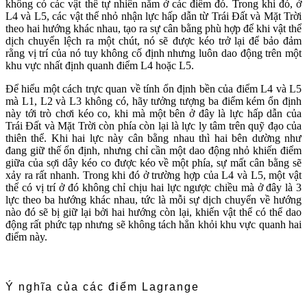
không có các vật thể tự nhiên nằm ở các điểm đó. Trong khi đó, ở
L4 và L5, các vật thể nhỏ nhận lực hấp dẫn từ Trái Đất và Mặt Trời
theo hai hướng khác nhau, tạo ra sự cân bằng phù hợp để khi vật thể
dịch chuyển lệch ra một chút, nó sẽ được kéo trở lại để bảo đảm
rằng vị trí của nó tuy không cố định nhưng luôn dao động trên một
khu vực nhất định quanh điểm L4 hoặc L5.
Để hiểu một cách trực quan về tính ổn định bền của điểm L4 và L5
mà L1, L2 và L3 không có, hãy tưởng tượng ba điểm kém ổn định
này tới trò chơi kéo co, khi mà một bên ở đây là lực hấp dẫn của
Trái Đất và Mặt Trời còn phía còn lại là lực ly tâm trên quỹ đạo của
thiên thể. Khi hai lực này cân bằng nhau thì hai bên dường như
đang giữ thế ổn định, nhưng chỉ cần một dao động nhỏ khiến điểm
giữa của sợi dây kéo co được kéo về một phía, sự mất cân bằng sẽ
xảy ra rất nhanh. Trong khi đó ở trường hợp của L4 và L5, một vật
thể có vị trí ở đó không chỉ chịu hai lực ngược chiều mà ở đây là 3
lực theo ba hướng khác nhau, tức là mỗi sự dịch chuyển về hướng
nào đó sẽ bị giữ lại bởi hai hướng còn lại, khiến vật thể có thể dao
động rất phức tạp nhưng sẽ không tách hẳn khỏi khu vực quanh hai
điểm này.
Ý nghĩa của các điểm Lagrange