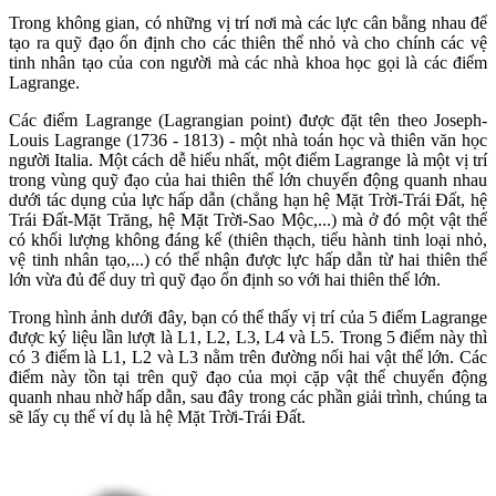
Trong không gian, có những vị trí nơi mà các lực cân bằng nhau để
tạo ra quỹ đạo ổn định cho các thiên thể nhỏ và cho chính các vệ
tinh nhân tạo của con người mà các nhà khoa học gọi là các điểm
Lagrange.
Các điểm Lagrange (Lagrangian point) được đặt tên theo Joseph-
Louis Lagrange (1736 - 1813) - một nhà toán học và thiên văn học
người Italia. Một cách dễ hiểu nhất, một điểm Lagrange là một vị trí
trong vùng quỹ đạo của hai thiên thể lớn chuyển động quanh nhau
dưới tác dụng của lực hấp dẫn (chẳng hạn hệ Mặt Trời-Trái Đất, hệ
Trái Đất-Mặt Trăng, hệ Mặt Trời-Sao Mộc,...) mà ở đó một vật thể
có khối lượng không đáng kể (thiên thạch, tiểu hành tinh loại nhỏ,
vệ tinh nhân tạo,...) có thể nhận được lực hấp dẫn từ hai thiên thể
lớn vừa đủ để duy trì quỹ đạo ổn định so với hai thiên thể lớn.
Trong hình ảnh dưới đây, bạn có thể thấy vị trí của 5 điểm Lagrange
được ký liệu lần lượt là L1, L2, L3, L4 và L5. Trong 5 điểm này thì
có 3 điểm là L1, L2 và L3 nằm trên đường nối hai vật thể lớn. Các
điểm này tồn tại trên quỹ đạo của mọi cặp vật thể chuyển động
quanh nhau nhờ hấp dẫn, sau đây trong các phần giải trình, chúng ta
sẽ lấy cụ thể ví dụ là hệ Mặt Trời-Trái Đất.