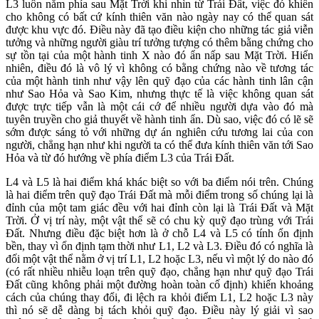
L3 luôn nằm phía sau Mặt Trời khi nhìn từ Trái Đất, việc đó khiến
cho không có bất cứ kính thiên văn nào ngày nay có thể quan sát
được khu vực đó. Điều này đã tạo điều kiện cho những tác giả viễn
tưởng và những người giàu trí tưởng tượng có thêm bằng chứng cho
sự tồn tại của một hành tinh X nào đó ẩn nấp sau Mặt Trời. Hiển
nhiên, điều đó là vô lý vì không có bằng chứng nào về tương tác
của một hành tinh như vậy lên quỹ đạo của các hành tinh lân cận
như Sao Hỏa và Sao Kim, nhưng thực tế là việc không quan sát
được trực tiếp vẫn là một cái cớ để nhiều người dựa vào đó mà
tuyên truyền cho giả thuyết về hành tinh ẩn. Dù sao, việc đó có lẽ sẽ
sớm được sáng tỏ với những dự án nghiên cứu tương lai của con
người, chẳng hạn như khi người ta có thể đưa kính thiên văn tới Sao
Hỏa và từ đó hướng về phía điểm L3 của Trái Đất.
L4 và L5 là hai điểm khá khác biệt so với ba điểm nói trên. Chúng
là hai điểm trên quỹ đạo Trái Đất mà mỗi điểm trong số chúng lại là
đỉnh của một tam giác đều với hai đỉnh còn lại là Trái Đất và Mặt
Trời. Ở vị trí này, một vật thể sẽ có chu kỳ quỹ đạo trùng với Trái
Đất. Nhưng điều đặc biệt hơn là ở chỗ L4 và L5 có tính ổn định
bền, thay vì ổn định tạm thời như L1, L2 và L3. Điều đó có nghĩa là
đối một vật thể nằm ở vị trí L1, L2 hoặc L3, nếu vì một lý do nào đó
(có rất nhiều nhiễu loạn trên quỹ đạo, chẳng hạn như quỹ đạo Trái
Đất cũng không phải một đường hoàn toàn cố định) khiến khoảng
cách của chúng thay đổi, đi lệch ra khỏi điểm L1, L2 hoặc L3 này
thì nó sẽ dễ dàng bị tách khỏi quỹ đạo. Điều này lý giải vì sao