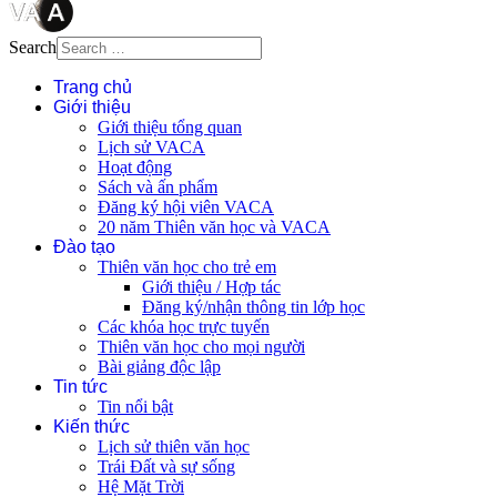
Search
Trang chủ
Giới thiệu
Giới thiệu tổng quan
Lịch sử VACA
Hoạt động
Sách và ấn phẩm
Đăng ký hội viên VACA
20 năm Thiên văn học và VACA
Đào tạo
Thiên văn học cho trẻ em
Giới thiệu / Hợp tác
Đăng ký/nhận thông tin lớp học
Các khóa học trực tuyến
Thiên văn học cho mọi người
Bài giảng độc lập
Tin tức
Tin nổi bật
Kiến thức
Lịch sử thiên văn học
Trái Đất và sự sống
Hệ Mặt Trời