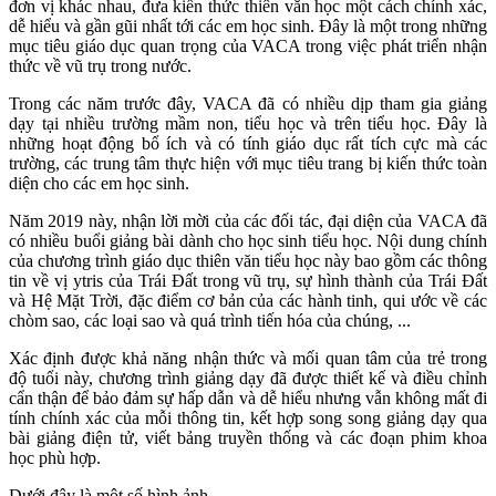
đơn vị khác nhau, đưa kiến thức thiên văn học một cách chính xác,
dễ hiểu và gần gũi nhất tới các em học sinh. Đây là một trong những
mục tiêu giáo dục quan trọng của VACA trong việc phát triển nhận
thức về vũ trụ trong nước.
Trong các năm trước đây, VACA đã có nhiều dịp tham gia giảng
dạy tại nhiều trường mầm non, tiểu học và trên tiểu học. Đây là
những hoạt động bổ ích và có tính giáo dục rất tích cực mà các
trường, các trung tâm thực hiện với mục tiêu trang bị kiến thức toàn
diện cho các em học sinh.
Năm 2019 này, nhận lời mời của các đối tác, đại diện của VACA đã
có nhiều buổi giảng bài dành cho học sinh tiểu học. Nội dung chính
của chương trình giáo dục thiên văn tiểu học này bao gồm các thông
tin về vị ytris của Trái Đất trong vũ trụ, sự hình thành của Trái Đất
và Hệ Mặt Trời, đặc điểm cơ bản của các hành tinh, qui ước về các
chòm sao, các loại sao và quá trình tiến hóa của chúng, ...
Xác định được khả năng nhận thức và mối quan tâm của trẻ trong
độ tuổi này, chương trình giảng dạy đã được thiết kế và điều chỉnh
cẩn thận để bảo đảm sự hấp dẫn và dễ hiểu nhưng vẫn không mất đi
tính chính xác của mỗi thông tin, kết hợp song song giảng dạy qua
bài giảng điện tử, viết bảng truyền thống và các đoạn phim khoa
học phù hợp.
Dưới đây là một số hình ảnh