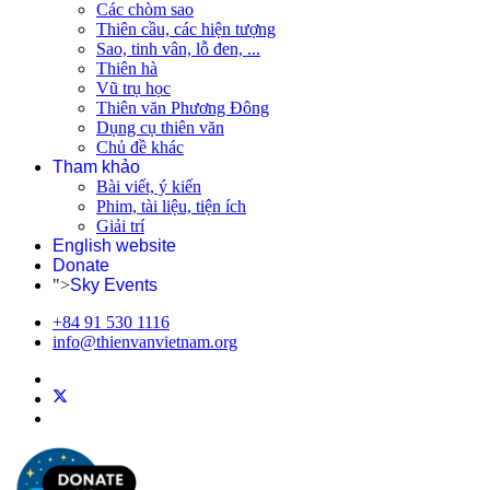
Các chòm sao
Thiên cầu, các hiện tượng
Sao, tinh vân, lỗ đen, ...
Thiên hà
Vũ trụ học
Thiên văn Phương Đông
Dụng cụ thiên văn
Chủ đề khác
Tham khảo
Bài viết, ý kiến
Phim, tài liệu, tiện ích
Giải trí
English website
Donate
">
Sky Events
+84 91 530 1116
info@thienvanvietnam.org