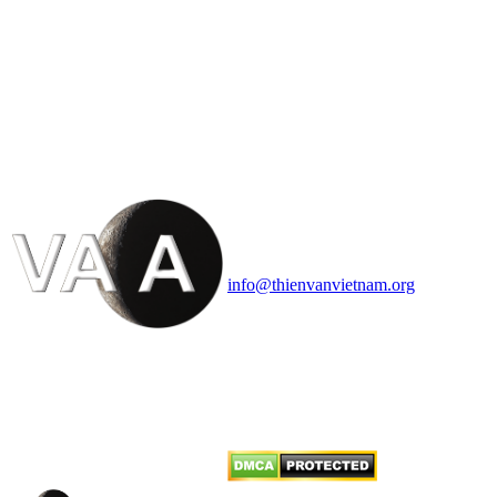
HỘI THIÊN
VĂN VÀ VŨ TRỤ
HỌC VIỆT NAM
Vietnam Astronomy and
Cosmology Association (VACA)
Văn phòng: 90b Khương Đình,
quận Thanh Xuân, Hà Nội
Điện thoại: 091.530.1116; Email:
info@thienvanvietnam.org
Mọi bài viết tại đây thuộc bản
quyền của VACA, vui lòng ghi rõ
tên tác giả và nguồn trích
dẫn
Thienvanvietnam.org
khi quý
vị tái sử dụng bất cứ nội dung nào
từ website này.