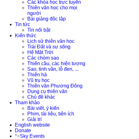
Các khóa học trực tuyến
Thiên văn học cho mọi
người
Bài giảng độc lập
Tin tức
Tin nổi bật
Kiến thức
Lịch sử thiên văn học
Trái Đất và sự sống
Hệ Mặt Trời
Các chòm sao
Thiên cầu, các hiện tượng
Sao, tinh vân, lỗ đen, ...
Thiên hà
Vũ trụ học
Thiên văn Phương Đông
Dụng cụ thiên văn
Chủ đề khác
Tham khảo
Bài viết, ý kiến
Phim, tài liệu, tiện ích
Giải trí
English website
Donate
">
Sky Events