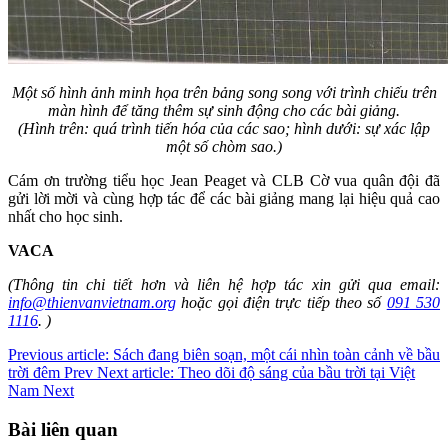
Một số hình ảnh minh họa trên bảng song song với trình chiếu trên
màn hình để tăng thêm sự sinh động cho các bài giảng.
(Hình trên: quá trình tiến hóa của các sao; hình dưới: sự xác lập
một số chòm sao.)
Cám ơn trường tiểu học Jean Peaget và CLB Cờ vua quân đội đã
gửi lời mời và cùng hợp tác để các bài giảng mang lại hiệu quả cao
nhất cho học sinh.
VACA
(Thông tin chi tiết hơn và liên hệ hợp tác xin gửi qua email:
info@thienvanvietnam.org
hoặc gọi điện trực tiếp theo số
091 530
1116
. )
Previous article: Sách đang biên soạn, một cái nhìn toàn cảnh về bầu
trời đêm
Prev
Next article: Theo dõi độ sáng của bầu trời tại Việt
Nam
Next
Bài liên quan