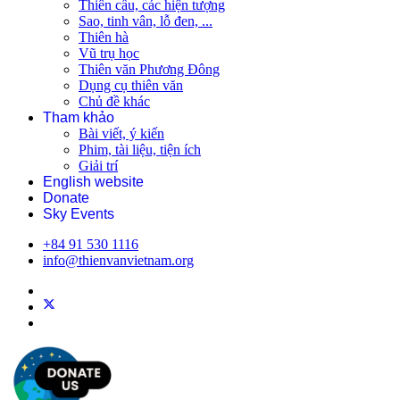
Thiên cầu, các hiện tượng
Sao, tinh vân, lỗ đen, ...
Thiên hà
Vũ trụ học
Thiên văn Phương Đông
Dụng cụ thiên văn
Chủ đề khác
Tham khảo
Bài viết, ý kiến
Phim, tài liệu, tiện ích
Giải trí
English website
Donate
Sky Events
+84 91 530 1116
info@thienvanvietnam.org