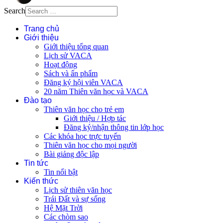
Search
Trang chủ
Giới thiệu
Giới thiệu tổng quan
Lịch sử VACA
Hoạt động
Sách và ấn phẩm
Đăng ký hội viên VACA
20 năm Thiên văn học và VACA
Đào tạo
Thiên văn học cho trẻ em
Giới thiệu / Hợp tác
Đăng ký/nhận thông tin lớp học
Các khóa học trực tuyến
Thiên văn học cho mọi người
Bài giảng độc lập
Tin tức
Tin nổi bật
Kiến thức
Lịch sử thiên văn học
Trái Đất và sự sống
Hệ Mặt Trời
Các chòm sao