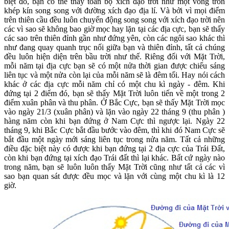
biệt đó, bạn có thể thấy toàn bộ xích đạo trời như một vòng tròn
khép kín song song với đường xích đạo địa lí. Và bởi vì mọi điểm
trên thiên cầu đều luôn chuyển động song song với xích đạo trời nên
các vì sao sẽ không bao giờ mọc hay lặn tại các địa cực, bạn sẽ thấy
các sao trên thiên đỉnh gần như đứng yên, còn các ngôi sao khác thì
như đang quay quanh trục nối giữa bạn và thiên đỉnh, tất cả chúng
đều luôn hiện diện trên bầu trời như thế. Riêng đối với Mặt Trời,
mỗi năm tại địa cực bạn sẽ có một nửa thời gian được chiếu sáng
liên tục và một nửa còn lại của mỗi năm sẽ là đêm tối. Hay nói cách
khác ở các địa cực mỗi năm chỉ có một chu kì ngày - đêm. Khi
đứng tại 2 điểm đó, bạn sẽ thấy Mặt Trời luôn tiến về một trong 2
điểm xuân phân và thu phân. Ở Bắc Cực, bạn sẽ thấy Mặt Trời mọc
vào ngày 21/3 (xuân phân) và lặn vào ngày 22 tháng 9 (thu phân )
hàng năm còn khi bạn đứng ở Nam Cực thì ngược lại. Ngày 22
tháng 9, khi Bắc Cực bắt đầu bước vào đêm, thì khi đó Nam Cực sẽ
bắt đầu một ngày mới sáng liên tục trong nửa năm. Tất cả những
điều đặc biệt này có được khi bạn đứng tại 2 địa cực của Trái Đất,
còn khi bạn đứng tại xích đạo Trái đất thì lại khác. Bất cứ ngày nào
trong năm, bạn sẽ luôn luôn thấy Mặt Trời cũng như tất cả các vì
sao bạn quan sát được đều mọc và lặn với cùng một chu kì là 12
giờ.