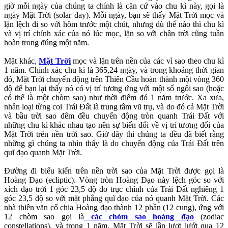
giờ mỗi ngày của chúng ta chính là căn cứ vào chu kì này, gọi là
ngày Mặt Trời (solar day). Mỗi ngày, bạn sẽ thấy Mặt Trời mọc và
lặn lệch đi so với hôm trước một chút, nhưng dù thế nào thì chu kì
và vị trí chính xác của nó lúc mọc, lặn so với chân trời cũng tuần
hoàn trong đúng một năm.
Mặt khác,
Mặt Trời
mọc và lặn trên nền của các vì sao theo chu kì
1 năm. Chính xác chu kì là 365,24 ngày, và trong khoảng thời gian
đó, Mặt Trời chuyển động trên Thiên Cầu hoàn thành một vòng 360
độ để bạn lại thấy nó có vị trí tương ứng với một số ngôi sao (hoặc
có thể là một chòm sao) như thời điểm đó 1 năm trước. Xa xưa,
nhân loại từng coi Trái Đất là trung tâm vũ trụ, và do đó cả Mặt Trời
và bầu trời sao đêm đều chuyển động tròn quanh Trái Đất với
những chu kì khác nhau tạo nên sự biến đổi về vị trí tương đối của
Mặt Trời trên nền trời sao. Giờ đây thì chúng ta đều đã biết rằng
những gì chúng ta nhìn thấy là do chuyển động của Trái Đất trên
quĩ đạo quanh Mặt Trời.
Đường đi biểu kiến trên nền trời sao của Mặt Trời được gọi là
Hoàng Đạo (ecliptic). Vòng tròn Hoàng Đạo này lệch góc so với
xích đạo trời 1 góc 23,5 độ do trục chính của Trái Đất nghiêng 1
góc 23,5 độ so với mặt phẳng quĩ đạo của nó quanh Mặt Trời. Các
nhà thiên văn cổ chia Hoàng đạo thành 12 phần (12 cung), ứng với
12 chòm sao gọi là
các chòm sao hoàng đạo
(zodiac
constellations), và trong 1 năm, Mặt Trời sẽ lần lượt lướt qua 12