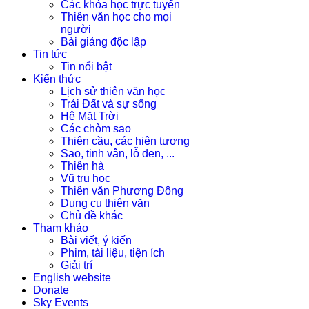
Các khóa học trực tuyến
Thiên văn học cho mọi
người
Bài giảng độc lập
Tin tức
Tin nổi bật
Kiến thức
Lịch sử thiên văn học
Trái Đất và sự sống
Hệ Mặt Trời
Các chòm sao
Thiên cầu, các hiện tượng
Sao, tinh vân, lỗ đen, ...
Thiên hà
Vũ trụ học
Thiên văn Phương Đông
Dụng cụ thiên văn
Chủ đề khác
Tham khảo
Bài viết, ý kiến
Phim, tài liệu, tiện ích
Giải trí
English website
Donate
Sky Events