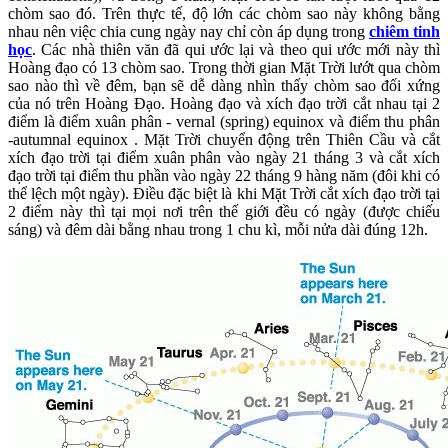
chòm sao đó. Trên thực tế, độ lớn các chòm sao này không bằng
nhau nên việc chia cung ngày nay chỉ còn áp dụng trong
chiêm tinh
học
. Các nhà thiên văn đã qui ước lại và theo qui ước mới này thì
Hoàng đạo có 13 chòm sao. Trong thời gian Mặt Trời lướt qua chòm
sao nào thì về đêm, bạn sẽ dễ dàng nhìn thấy chòm sao đối xứng
của nó trên Hoàng Đạo. Hoàng đạo và xích đạo trời cắt nhau tại 2
điểm là điểm xuân phân - vernal (spring) equinox và điểm thu phân
-autumnal equinox . Mặt Trời chuyển động trên Thiên Cầu và cắt
xích đạo trời tại điểm xuân phân vào ngày 21 tháng 3 và cắt xích
đạo trời tại điểm thu phần vào ngày 22 tháng 9 hàng năm (đôi khi có
thể lệch một ngày). Điều đặc biệt là khi Mặt Trời cắt xích đạo trời tại
2 điểm này thì tại mọi nơi trên thế giới đều có ngày (được chiếu
sáng) và đêm dài bằng nhau trong 1 chu kì, mỗi nửa dài đúng 12h.