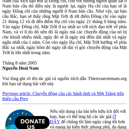
Nam của xích đạo trời là Đông chí, còn với những người quan sát ở
Nam bán cầu thì điều này là ngược lại, ngày Hạ chí của bạn sẽ là
ngày Đông chí của những người ở Nam bán cầu. Như vậy, tại bán
cầu Bắc, bạn sẽ thấy rằng Mặt Trời đi tới điểm Đông chí vào ngày
21 tháng 12 và đi đến điểm Hạ chí vào ngày 21 tháng 6 hàng năm.
Vào ngày Đông chí, Mặt Trời ở xa nhất so với xích đạo trời về phía
Nam, và vì lí do đó nên đó là ngày mà các chuyển động của nó bị
che khuất nhiều nhất, ngày đó sẽ là ngày mà đêm dài nhất và ngày
ngắn nhất của 1 năm. Còn vào ngày Hạ chí, Mặt Trời hướng về phía
Bắc xa nhất, ngày hôm đó ngày rất dài vì góc chuyển động của Mặt
Trời là lớn nhất trong năm.
Tháng 8 năm 2005
Nguyễn Hoài Nam
Vui lòng ghi rõ tên tác giả và nguồn trích dẫn Thienvanvietnam.org
khi bạn sử dụng bài viết này
Previous article: Chuyển động của các hành tinh và Mặt Trăng trên
thiên cầu
Prev
Nếu nội dung của bài trên hữu ích đối với
bạn, bạn có thể ủng hộ các tác giả
Ở
ĐÂY
để chúng tôi làm ngày càng tốt hơn
và mang lại kiến thức phong phú, đa dạng