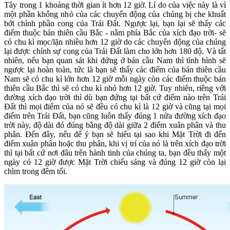
Tây trong 1 khoảng thời gian ít hơn 12 giờ. Lí do của việc này là vì
một phần khổng nhỏ của các chuyển động của chúng bị che khuất
bởi chính phần cong của Trái Đất. Ngược lại, bạn lại sẽ thấy các
điểm thuộc bán thiên cầu Bắc - nằm phía Bắc của xích đạo trời- sẽ
có chu kì mọc/lặn nhiều hơn 12 giờ do các chuyển động của chúng
lại được chính sự cong của Trái Đất làm cho lớn hơn 180 độ. Và tất
nhiên, nếu bạn quan sát khi đứng ở bán cầu Nam thì tình hình sẽ
ngược lại hoàn toàn, tức là bạn sẽ thấy các điểm của bán thiên cầu
Nam sẽ có chu kì lớn hơn 12 giờ mỗi ngày còn các điểm thuộc bán
thiên cầu Bắc thì sẽ có chu kì nhỏ hơn 12 giờ. Tuy nhiên, riêng với
đường xích đạo trời thì dù bạn đứng tại bất cứ điểm nào trên Trái
Đất thì mọi điểm của nó sẽ đều có chu kì là 12 giờ và cũng tại mọi
điểm trên Trái Đất, bạn cũng luôn thấy đúng 1 nửa đường xích đạo
trời này, độ dài đó đúng bằng độ dài giữa 2 điểm xuân phân và thu
phân. Đến đây, nếu để ý bạn sẽ hiểu tại sao khi Mặt Trời đi đến
điểm xuân phân hoặc thu phân, khi vị trí của nó là trên xích đạo trời
thì tại bất cứ nơi đâu trên hành tinh của chúng ta, bạn đều thấy một
ngày có 12 giờ được Mặt Trời chiếu sáng và đúng 12 giờ còn lại
chìm trong đêm tối.