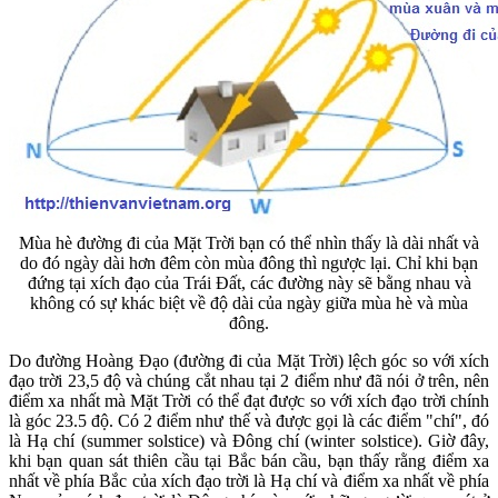
Mùa hè đường đi của Mặt Trời bạn có thể nhìn thấy là dài nhất và
do đó ngày dài hơn đêm còn mùa đông thì ngược lại. Chỉ khi bạn
đứng tại xích đạo của Trái Đất, các đường này sẽ bằng nhau và
không có sự khác biệt về độ dài của ngày giữa mùa hè và mùa
đông.
Do đường Hoàng Đạo (đường đi của Mặt Trời) lệch góc so với xích
đạo trời 23,5 độ và chúng cắt nhau tại 2 điểm như đã nói ở trên, nên
điểm xa nhất mà Mặt Trời có thể đạt được so với xích đạo trời chính
là góc 23.5 độ. Có 2 điểm như thế và được gọi là các điểm "chí", đó
là Hạ chí (summer solstice) và Đông chí (winter solstice). Giờ đây,
khi bạn quan sát thiên cầu tại Bắc bán cầu, bạn thấy rằng điểm xa
nhất về phía Bắc của xích đạo trời là Hạ chí và điểm xa nhất về phía