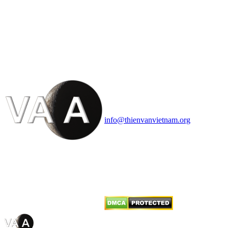
HỘI THIÊN
VĂN VÀ VŨ TRỤ
HỌC VIỆT NAM
Vietnam Astronomy and
Cosmology Association (VACA)
Văn phòng: 90b Khương Đình,
quận Thanh Xuân, Hà Nội
Điện thoại: 091.530.1116; Email:
info@thienvanvietnam.org
Mọi bài viết tại đây thuộc bản
quyền của VACA, vui lòng ghi rõ
tên tác giả và nguồn trích
dẫn
Thienvanvietnam.org
khi quý
vị tái sử dụng bất cứ nội dung nào
từ website này.