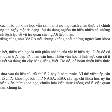
o cách nào thì khoa học vẫn cần mô tả nó một cách chân thực và chính
hông tin ngày một đa dạng. Sự đa dạng nguồn tin hiển nhiên có những
nh lệch lạc về vũ trụ quan của người tiếp nhận.
nói riêng cũng như VACA nói chung không phải những người làm khoa
hết, thiên văn học là một phân nhánh của vật lý hiện đại. Điều đó có
n quan trực tiếp tới thiên văn học. Thiên văn học là lĩnh vực còn rất ít
 tiết và đáng tin cậy bằng tiếng Việt. Do đó, để hoàn thiện kiến thức
ựa vào tài liệu cũ, dù chỉ là 2 hay 3 năm trước. Vì thế việc tiếp cận
ác tổ chức khoa học lớn như NASA, ESO, các tạp chí khoa học uy tín
iến kiến thức khoa học, chuẩn hóa kiến thức không chỉ là việc quan
 Nam chúng ta.