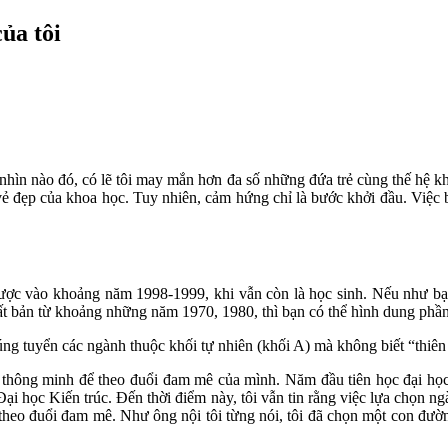
ủa tôi
hìn nào đó, có lẽ tôi may mắn hơn đa số những đứa trẻ cùng thế hệ khi 
vẻ đẹp của khoa học. Tuy nhiên, cảm hứng chỉ là bước khởi đầu. Việc
được vào khoảng năm 1998-1999, khi vẫn còn là học sinh. Nếu như bạn
ất bản từ khoảng những năm 1970, 1980, thì bạn có thể hình dung phầ
trúng tuyển các ngành thuộc khối tự nhiên (khối A) mà không biết “thiên
n thông minh để theo đuổi đam mê của mình. Năm đầu tiên học đại học
 Đại học Kiến trúc. Đến thời điểm này, tôi vẫn tin rằng việc lựa chọn 
thể theo đuổi đam mê. Như ông nội tôi từng nói, tôi đã chọn một con đư