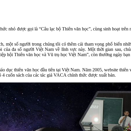
ức nhỏ được gọi là “Câu lạc bộ Thiên văn học”, cùng sinh hoạt trên mộ
ích, một số người trong chúng tôi có thêm cái tham vọng phổ biến nhữn
 ỏi của đa số người Việt Nam về lĩnh vực này. Một thời gian sau, ch
p hội Thiên văn học và Vũ trụ học Việt Nam”, còn thường ngày bạn có
o dục thiên văn học đầu tiên tại Việt Nam. Năm 2005, website thiên v
có 4 cuốn sách của các tác giả VACA chính thức được xuất bản.