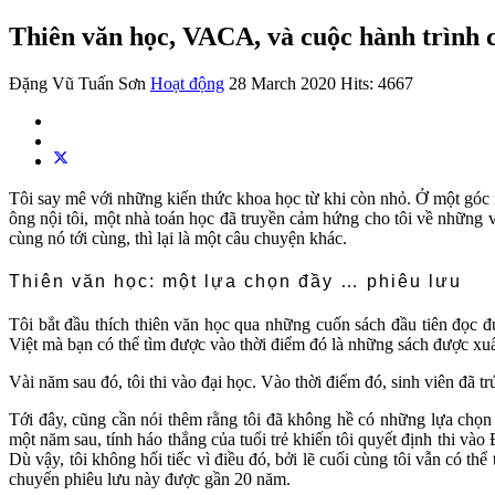
Thiên văn học, VACA, và cuộc hành trình c
Đặng Vũ Tuấn Sơn
Hoạt động
28 March 2020
Hits: 4667
Tôi say mê với những kiến thức khoa học từ khi còn nhỏ. Ở một góc n
ông nội tôi, một nhà toán học đã truyền cảm hứng cho tôi về những 
cùng nó tới cùng, thì lại là một câu chuyện khác.
Thiên văn học: một lựa chọn đầy … phiêu lưu
Tôi bắt đầu thích thiên văn học qua những cuốn sách đầu tiên đọc 
Việt mà bạn có thể tìm được vào thời điểm đó là những sách được xu
Vài năm sau đó, tôi thi vào đại học. Vào thời điểm đó, sinh viên đã 
Tới đây, cũng cần nói thêm rằng tôi đã không hề có những lựa chọ
một năm sau, tính háo thắng của tuổi trẻ khiến tôi quyết định thi vào
Dù vậy, tôi không hối tiếc vì điều đó, bởi lẽ cuối cùng tôi vẫn có 
chuyến phiêu lưu này được gần 20 năm.