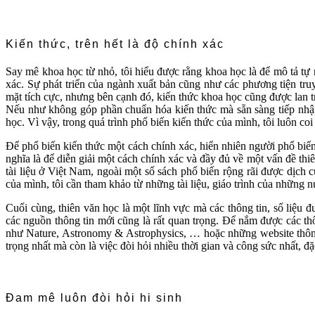
Kiến thức, trên hết là độ chính xác
Say mê khoa học từ nhỏ, tôi hiểu được rằng khoa học là để mô tả tự 
xác. Sự phát triển của ngành xuất bản cũng như các phương tiện tru
mặt tích cực, nhưng bên cạnh đó, kiến thức khoa học cũng được lan tru
Nếu như không góp phần chuẩn hóa kiến thức mà sẵn sàng tiếp nhận
học. Vì vậy, trong quá trình phổ biến kiến thức của mình, tôi luôn coi 
Để phổ biến kiến thức một cách chính xác, hiển nhiên người phổ biến
nghĩa là để diễn giải một cách chính xác và đầy đủ về một vấn đề thiên 
tài liệu ở Việt Nam, ngoài một số sách phổ biến rộng rãi được dịch c
của mình, tôi cần tham khảo từ những tài liệu, giáo trình của những n
Cuối cùng, thiên văn học là một lĩnh vực mà các thông tin, số liệu đ
các nguồn thông tin mới cũng là rất quan trọng. Để nắm được các t
như Nature, Astronomy & Astrophysics, … hoặc những website thông 
trọng nhất mà còn là việc đòi hỏi nhiều thời gian và công sức nhất, đặ
Đam mê luôn đòi hỏi hi sinh