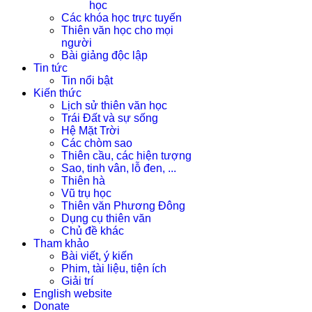
học
Các khóa học trực tuyến
Thiên văn học cho mọi
người
Bài giảng độc lập
Tin tức
Tin nổi bật
Kiến thức
Lịch sử thiên văn học
Trái Đất và sự sống
Hệ Mặt Trời
Các chòm sao
Thiên cầu, các hiện tượng
Sao, tinh vân, lỗ đen, ...
Thiên hà
Vũ trụ học
Thiên văn Phương Đông
Dụng cụ thiên văn
Chủ đề khác
Tham khảo
Bài viết, ý kiến
Phim, tài liệu, tiện ích
Giải trí
English website
Donate