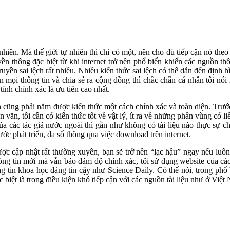
nhiên. Mà thế giới tự nhiên thì chỉ có một, nên cho dù tiếp cận nó the
yền thông đặc biệt từ khi internet trở nên phổ biến khiến các nguồn t
yền sai lệch rất nhiều. Nhiều kiến thức sai lệch có thể dẫn đến định hì
 mọi thông tin và chia sẻ ra cộng đồng thì chắc chắn cá nhân tôi 
tính chính xác là ưu tiên cao nhất.
 cũng phải nắm được kiến thức một cách chính xác và toàn diện. Trước 
văn, tôi cần có kiến thức tốt về vật lý, ít ra về những phân vùng có liê
ủa các tác giả nước ngoài thì gần như không có tài liệu nào thực sự chi
ước phát triển, đa số thông qua việc download trên internet.
ược cập nhật rất thường xuyên, bạn sẽ trở nên “lạc hậu” ngay nếu luôn d
hông tin mới mà vẫn bảo đảm độ chính xác, tôi sử dụng website của c
tin khoa học đáng tin cậy như Science Daily. Có thể nói, trong phổ b
c biệt là trong điều kiện khó tiếp cận với các nguồn tài liệu như ở Việt