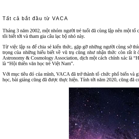
Tất cả bắt đầu từ VACA
Tháng 3 năm 2002, một nhóm người trẻ tuổi đã cùng lập nên một tổ ch
tôi biết tới và tham gia câu lạc bộ nhỏ này.
Từ việc lập ra để chia sẻ kiến thức, gặp gỡ những người cùng sở th
trọng của những hiểu biết về vũ trụ cũng như nhận thức còn rất ít
Astronomy & Cosmology Association, dịch một cách chính xác là “Hiệ
là “Hội thiên văn học trẻ Việt Nam”.
Với mục tiêu đó của mình, VACA đã trở thành tổ chức phổ biến và giá
học, bài giảng cũng đã được thực hiện. Tính tới năm 2020, cũng đã 