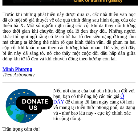
Trước khi những phát hiện này được đưa ra, các nhà thiên văn học
đã có một số giả thuyết về các quá trình đằng sau hình dạng của các
thiên hà X. Một số người nghĩ rằng các cột khí đã thay đổi hướng
theo thời gian khi chuyển động của lỗ đen thay đổi. Những người
khác thì nghi ngờ rằng có lẽ có tới hai lỗ đen siêu nặng ở trung tâm
mà chúng ta không thể nhìn rõ qua kính thiên văn, đã phun ra hai
cặp cột khí khác nhau theo các hướng khác nhau. Dù vậy, giờ đây
bí ẩn này đã sáng tỏ, nó cho thấy một cuộc đối đầu hấp dẫn giữa
dòng khí từ lỗ đen và khí chuyển động theo hướng còn lại.
Minh Phương
Theo Astronomy
Nếu nội dung của bài trên hữu ích đối với
bạn, bạn có thể ủng hộ các tác giả
Ở
ĐÂY
để chúng tôi làm ngày càng tốt hơn
và mang lại kiến thức phong phú, đa dạng
và - như bao lâu nay - cực kỳ chính xác
tới cộng đồng.
Trân trọng cám ơn!