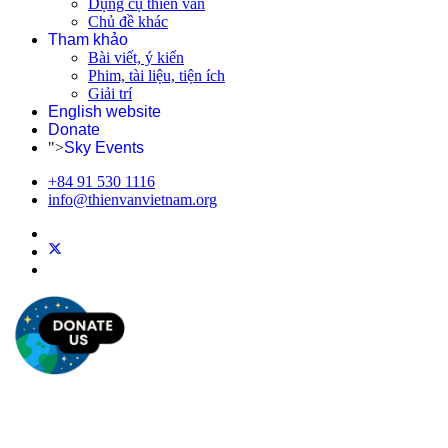
Dụng cụ thiên văn
Chủ đề khác
Tham khảo
Bài viết, ý kiến
Phim, tài liệu, tiện ích
Giải trí
English website
Donate
">
Sky Events
+84 91 530 1116
info@thienvanvietnam.org