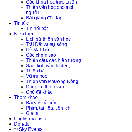
Các khóa học trực tuyến
Thiên văn học cho mọi
người
Bài giảng độc lập
Tin tức
Tin nổi bật
Kiến thức
Lịch sử thiên văn học
Trái Đất và sự sống
Hệ Mặt Trời
Các chòm sao
Thiên cầu, các hiện tượng
Sao, tinh vân, lỗ đen, ...
Thiên hà
Vũ trụ học
Thiên văn Phương Đông
Dụng cụ thiên văn
Chủ đề khác
Tham khảo
Bài viết, ý kiến
Phim, tài liệu, tiện ích
Giải trí
English website
Donate
">
Sky Events