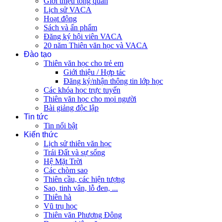
Giới thiệu tổng quan
Lịch sử VACA
Hoạt động
Sách và ấn phẩm
Đăng ký hội viên VACA
20 năm Thiên văn học và VACA
Đào tạo
Thiên văn học cho trẻ em
Giới thiệu / Hợp tác
Đăng ký/nhận thông tin lớp học
Các khóa học trực tuyến
Thiên văn học cho mọi người
Bài giảng độc lập
Tin tức
Tin nổi bật
Kiến thức
Lịch sử thiên văn học
Trái Đất và sự sống
Hệ Mặt Trời
Các chòm sao
Thiên cầu, các hiện tượng
Sao, tinh vân, lỗ đen, ...
Thiên hà
Vũ trụ học
Thiên văn Phương Đông