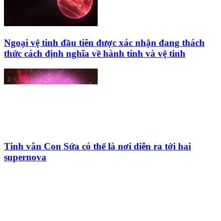
Ngoại vệ tinh đầu tiên được xác nhận đang thách
thức cách định nghĩa về hành tinh và vệ tinh
Tinh vân Con Sứa có thể là nơi diễn ra tới hai
supernova
HỘI THIÊN
VĂN VÀ VŨ TRỤ