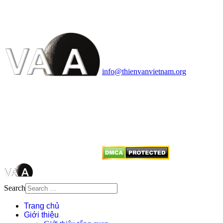
HỌC VIỆT NAM
Vietnam Astronomy and
Cosmology Association (VACA)
Văn phòng: 90b Khương Đình,
quận Thanh Xuân, Hà Nội
Điện thoại: 091.530.1116; Email:
info@thienvanvietnam.org
Mọi bài viết tại đây thuộc bản
quyền của VACA, vui lòng ghi rõ
tên tác giả và nguồn trích
dẫn
Thienvanvietnam.org
khi quý
vị tái sử dụng bất cứ nội dung nào
từ website này.
Search
Trang chủ
Giới thiệu