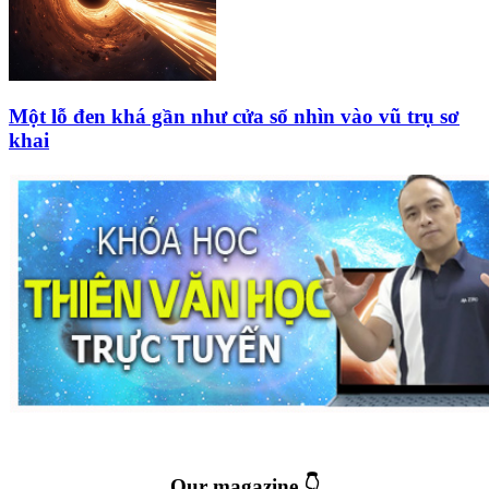
Một lỗ đen khá gần như cửa sổ nhìn vào vũ trụ sơ
khai
Our magazine 👇