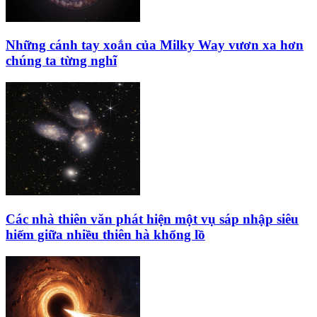
Những cánh tay xoắn của Milky Way vươn xa hơn
chúng ta từng nghĩ
Các nhà thiên văn phát hiện một vụ sáp nhập siêu
hiếm giữa nhiều thiên hà khổng lồ