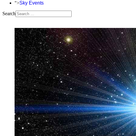
">
Sky Events
Search