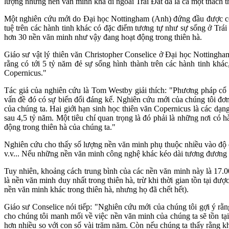
lượng những nền văn minh khả dĩ ngoài Trái Đất đã là cả một thách t
Một nghiên cứu mới do Đại học Nottingham (Anh) đứng đầu được công
tuệ trên các hành tinh khác có đặc điểm tương tự như sự sống ở Trái 
hơn 30 nền văn minh như vậy đang hoạt động trong thiên hà.
Giáo sư vật lý thiên văn Christopher Conselice ở Đại học Nottingham
rằng có tới 5 tỷ năm đẻ sự sống hình thành trên các hành tinh khác
Copernicus."
Tác giả của nghiên cứu là Tom Westby giải thích: "Phương pháp cổ đ
vấn đề đó có sự biến đổi đáng kể. Nghiên cứu mới của chúng tôi đơn
của chúng ta. Hai giới hạn sinh học thiên văn Copernicus là các dạn
sau 4,5 tỷ năm. Một tiêu chí quan trọng là đó phải là những nơi có 
động trong thiên hà của chúng ta."
Nghiên cứu cho thấy số lượng nền văn minh phụ thuộc nhiều vào độ dài
v.v... Nếu những nền văn minh công nghệ khác kéo dài tương đương nh
Tuy nhiên, khoảng cách trung bình của các nền văn minh này là 17.00
là nền văn minh duy nhất trong thiên hà, trừ khi thời gian tồn tại đư
nền văn minh khác trong thiên hà, nhưng họ đã chết hết).
Giáo sư Conselice nói tiếp: "Nghiên cứu mới của chúng tôi gợi ý rằn
cho chúng tôi manh mối về việc nền văn minh của chúng ta sẽ tồn tại 
hơn nhiều so với con số vài trăm năm. Còn nếu chúng ta thấy rằng khô