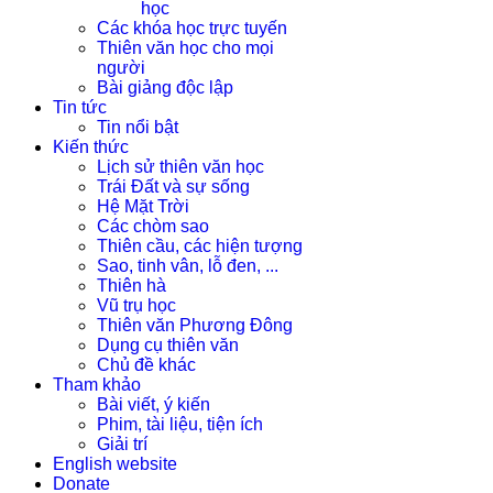
học
Các khóa học trực tuyến
Thiên văn học cho mọi
người
Bài giảng độc lập
Tin tức
Tin nổi bật
Kiến thức
Lịch sử thiên văn học
Trái Đất và sự sống
Hệ Mặt Trời
Các chòm sao
Thiên cầu, các hiện tượng
Sao, tinh vân, lỗ đen, ...
Thiên hà
Vũ trụ học
Thiên văn Phương Đông
Dụng cụ thiên văn
Chủ đề khác
Tham khảo
Bài viết, ý kiến
Phim, tài liệu, tiện ích
Giải trí
English website
Donate