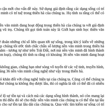
cận mới cho vấn đề này. Sử dụng giả định rằng các dạng sống có trí
inh có trí tuệ trong thiên hà của chúng ta. Họ tính ra rằng có thể có
nền văn minh đang hoạt động trong thiên hà của chúng ta với giả định
 vũ trụ. Chúng tôi gọi tính toán này là Giới hạn sinh học thiên văn
 đoán những chỉ số liên quan tới sự sống, trong khi ý kiến về những
p chúng tôi ước tính chắc chắn số lượng nền văn minh trong thiên hà
 năm - tương tự như trên Trái Đất, nơi mà nền văn minh đã hình thành
im loại), chúng tôi tính ra rằng có khoảng 36 nền văn minh đang hoạt
 không gian, chẳng hạn như sóng vô tuyến từ các vệ tinh, truyền hình,
oảng 36 nền văn minh công nghệ như vậy trong thiên hà.
ó khăn đối với công nghệ hiện tại của chúng ta. Cũng có thể chúng ta
hư chúng ta không thọ được lâu, thì có nghĩa là rất có thể đã có nhiều
é lộ sự tồn tại và cách mà các dạng sống hình thành, nó còn mang lại
 thì điều đó sẽ cho thấy nền văn minh của chúng ta có thể tồn tại lâu
cho sự tồn tại lâu dài của chúng ta. Qua việc tìm kiếm sự sống có trí