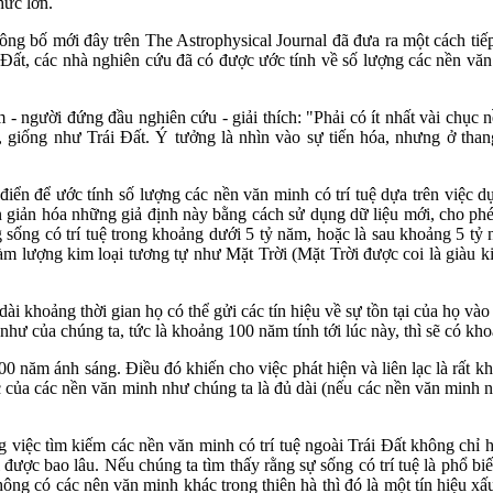
hức lớn.
 bố mới đây trên The Astrophysical Journal đã đưa ra một cách tiếp 
Đất, các nhà nghiên cứu đã có được ước tính về số lượng các nền văn m
 - người đứng đầu nghiên cứu - giải thích: "Phải có ít nhất vài chục 
, giống như Trái Đất. Ý tưởng là nhìn vào sự tiến hóa, nhưng ở thang
iển để ước tính số lượng các nền văn minh có trí tuệ dựa trên việc dự
 giản hóa những giả định này bằng cách sử dụng dữ liệu mới, cho phé
g sống có trí tuệ trong khoảng dưới 5 tỷ năm, hoặc là sau khoảng 5 tỷ
hàm lượng kim loại tương tự như Mặt Trời (Mặt Trời được coi là giàu k
 khoảng thời gian họ có thể gửi các tín hiệu về sự tồn tại của họ vào
ư của chúng ta, tức là khoảng 100 năm tính tới lúc này, thì sẽ có kh
0 năm ánh sáng. Điều đó khiến cho việc phát hiện và liên lạc là rất kh
ợc của các nền văn minh như chúng ta là đủ dài (nếu các nền văn minh n
g việc tìm kiếm các nền văn minh có trí tuệ ngoài Trái Đất không chỉ h
được bao lâu. Nếu chúng ta tìm thấy rằng sự sống có trí tuệ là phổ biến
ng có các nên văn minh khác trong thiên hà thì đó là một tín hiệu xấu 