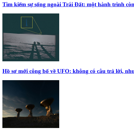
Tìm kiếm sự sống ngoài Trái Đất: một hành trình còn
Hồ sơ mới công bố về UFO: không có câu trả lời, như