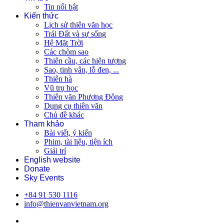
Tin nổi bật
Kiến thức
Lịch sử thiên văn học
Trái Đất và sự sống
Hệ Mặt Trời
Các chòm sao
Thiên cầu, các hiện tượng
Sao, tinh vân, lỗ đen, ...
Thiên hà
Vũ trụ học
Thiên văn Phương Đông
Dụng cụ thiên văn
Chủ đề khác
Tham khảo
Bài viết, ý kiến
Phim, tài liệu, tiện ích
Giải trí
English website
Donate
Sky Events
+84 91 530 1116
info@thienvanvietnam.org