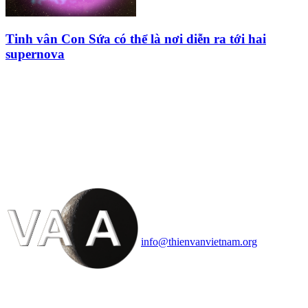
Tinh vân Con Sứa có thể là nơi diễn ra tới hai
supernova
HỘI THIÊN
VĂN VÀ VŨ TRỤ
HỌC VIỆT NAM
Vietnam Astronomy and
Cosmology Association (VACA)
Văn phòng: 90b Khương Đình,
quận Thanh Xuân, Hà Nội
Điện thoại: 091.530.1116; Email:
info@thienvanvietnam.org
Mọi bài viết tại đây thuộc bản
quyền của VACA, vui lòng ghi rõ
tên tác giả và nguồn trích
dẫn
Thienvanvietnam.org
khi quý