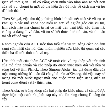
gian và thời gian. Chỉ có bằng cách nhìn vào hình ảnh rõ nét hơn
của vũ trụ, chúng ta mới có thể hiểu đầy đủ hơn về cách mà vũ trụ
đã hình thành."
Theo Sehgal, việc thu thập những hình ảnh sắc nét nhất về vũ trụ sơ
khai giúp các nhà khoa học hiểu rõ hơn về nguồn gốc của vũ trụ,
làm cách nào mà chúng ta lại có mặt trên Trái Đất, các thiên hà,
chúng ta đang đi về đâu, vũ trụ sẽ kết thúc như thế nào, và khi nào
thì cái kết đó xảy ra.
Nhóm nghiên cứu ACT ước tính tuổi của vũ trụ bằng cách đo ánh
sáng sớm nhất của nó. Các nhóm nghiên cứu khác thì quan sát các
thiên hà để ước tính tuổi vũ trụ.
Ước tính mới của nhóm ACT về tuoir của vũ trụ khớp với ước tính
của mô hình chuẩn và các phép đo được thực hiện đối với nền vi
sóng bởi vệ tinh Planck. Theo Simone Aiola - tác giả đứng đầu của
một trong những bài báo đã công bố trên arXiv.org, thì việc này sẽ
mang tới một bước ngoặt mới cho cuộc tranh luận đang diễn ra
trong cộng động vật lý thiên văn.
Theo Aiola, sự trùng khớp của hai phép đo khác nhau và cùng được
thực hiện một cách rất phức tạp này nói lên rằng chúng là đáng tin
cậy.