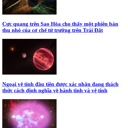
Cực quang trên Sao Hỏa cho thấy một phiên bản
thu nhỏ của cơ chế từ trường trên Trái Đất
Ngoại vệ tinh đầu tiên được xác nhận đang thách
thức cách định nghĩa về hành tinh và vệ tinh