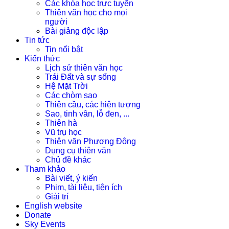
Các khóa học trực tuyến
Thiên văn học cho mọi
người
Bài giảng độc lập
Tin tức
Tin nổi bật
Kiến thức
Lịch sử thiên văn học
Trái Đất và sự sống
Hệ Mặt Trời
Các chòm sao
Thiên cầu, các hiện tượng
Sao, tinh vân, lỗ đen, ...
Thiên hà
Vũ trụ học
Thiên văn Phương Đông
Dụng cụ thiên văn
Chủ đề khác
Tham khảo
Bài viết, ý kiến
Phim, tài liệu, tiện ích
Giải trí
English website
Donate
Sky Events