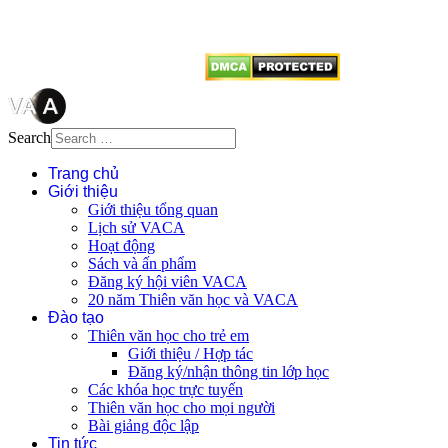
vị tái sử dụng bất cứ nội dung nào
từ website này.
Search
Trang chủ
Giới thiệu
Giới thiệu tổng quan
Lịch sử VACA
Hoạt động
Sách và ấn phẩm
Đăng ký hội viên VACA
20 năm Thiên văn học và VACA
Đào tạo
Thiên văn học cho trẻ em
Giới thiệu / Hợp tác
Đăng ký/nhận thông tin lớp học
Các khóa học trực tuyến
Thiên văn học cho mọi người
Bài giảng độc lập
Tin tức