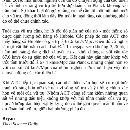
Năm 2019, một nhóm nghiên cứu đã đo chuyển động của các thiên
hà và tính ra rằng vũ trụ trẻ hơn dự đoán của Planck khoảng vài
trăm tuổi. Sự khác biệt đó gợi ý rằng có thể cần tới một mô hình mới
cho vũ trụ, đồng thời làm dấy lên mối lo ngại rằng các phương pháp
đo có thể chưa chính xác.
Tuổi của vũ trụ cũng hé lộ tốc độ giãn nở của nó - một thông số
được định lượng bởi hằng số Hubble. Các phép đo của ACT cho
thấy hằng số Hubble có giá trị là 67,6 km/s/Mpc. Điều đó có nghĩa
là một vật thể nằm cách Trái Đất 1 megaparsec (khoảng 3,26 triệu
năm ánh sáng) đang dịch chuyển ra xa khỏi chúng ta với vận tốc
67,6 km/s do sự giãn nở của vũ trụ. Kết quả này gần như khớp với
ước tính trước đó là 67,4 km/s/Mpc của Planck, nhưng chậm hơn so
với con số 74 km/s/Mpc của nhóm nghiên cứu thực hiện việc đo
chuyển động của các thiên hà.
Khi ATC tiếp tục quan sát, các nhà thiên văn học sẽ có một bức
tranh rõ ràng hơn nữa về nền vi sóng vũ trụ và ý tưởng chính xác
hơn về tuổi của vũ trụ. Nhóm ACT cũng sẽ tìm kiếm những quan
sát về những dấu hiệu không khớp với mô hình chuẩn của vũ trụ
học. Những dấu hiệu vật lý kỳ lạ đó có thể giải quyết mâu thuẫn về
dự đoán tuổi vũ trụ giữa hai phương pháp đo.
Bryan
Theo Science Daily