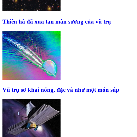
Thiên hà đã xua tan màn sương của vũ trụ
Vũ trụ sơ khai nóng, đặc và như một món súp