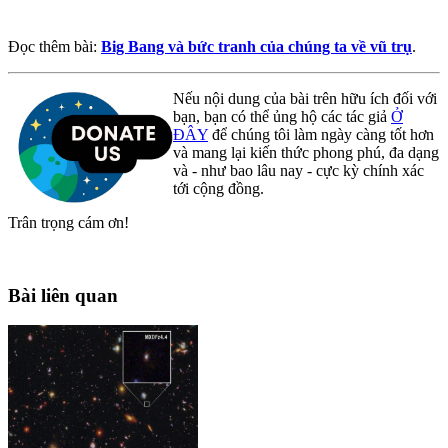
Đọc thêm bài:
Big Bang và bức tranh của chúng ta về vũ trụ
.
Nếu nội dung của bài trên hữu ích đối với
bạn, bạn có thể ủng hộ các tác giả
Ở
ĐÂY
để chúng tôi làm ngày càng tốt hơn
và mang lại kiến thức phong phú, đa dạng
và - như bao lâu nay - cực kỳ chính xác
tới cộng đồng.
Trân trọng cám ơn!
Bài liên quan