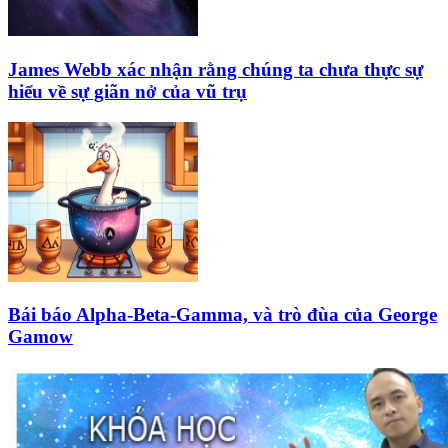
James Webb xác nhận rằng chúng ta chưa thực sự
hiểu về sự giãn nở của vũ trụ
Bái báo Alpha-Beta-Gamma, và trò đùa của George
Gamow