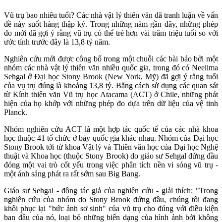
Vũ trụ bao nhiêu tuổi? Các nhà vật lý thiên văn đã tranh luận về vấn
đề này suốt hàng thập kỷ. Trong những năm gần đây, những phép
đo mới đã gợi ý rằng vũ trụ có thể trẻ hơn vài trăm triệu tuổi so với
ước tính trước đây là 13,8 tỷ năm.
Nghiên cứu mới được công bố trong một chuỗi các bài báo bởi một
nhóm các nhà vật lý thiên văn nhiều quốc gia, trong đó có Neelima
Sehgal ở Đại học Stony Brook (New York, Mỹ) đã gợi ý rằng tuổi
của vụ trụ đúng là khoảng 13,8 tỷ. Bằng cách sử dụng các quan sát
từ Kính thiên văn Vũ trụ học Atacama (ACT) ở Chile, những phát
hiện của họ khớp với những phép đo dựa trên dữ liệu của vệ tinh
Planck.
Nhóm nghiên cứu ACT là một hợp tác quốc tế của các nhà khoa
học thuộc 41 tổ chức ở bảy quốc gia khác nhau. Nhóm của Đại học
Stony Brook tới từ khoa Vật lý và Thiên văn học của Đại học Nghệ
thuật và Khoa học (thuộc Stony Brook) do giáo sư Sehgal đứng đầu
đóng một vai trò cốt yếu trong việc phân tích nền vi sóng vũ trụ -
một ánh sáng phát ra rất sớm sau Big Bang.
Giáo sư Sehgal - đồng tác giả của nghiên cứu - giải thích: "Trong
nghiên cứu của nhóm do Stony Brook đứng đầu, chúng tôi đang
khôi phục lại "bức ảnh sơ sinh" của vũ trụ cho đúng với điều kiện
ban đầu của nó, loại bỏ những biến dạng của hình ảnh bởi không