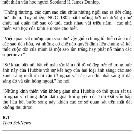
một thiên văn học người Scotland là James Dunlop.
"Thông thường, các cụm sao cầu chứa những ngôi sao ra đời cùng
thời điểm. Tuy nhiên, NGC 1805 bất thường bởi nó dường như
chứa hai quần thể sao có tuổi cách nhau vài triệu năm," các nhà
thiên văn học của kính Hubble cho biết.
"Việc quan sát những cụm sao như vậy giúp chúng tôi hiểu cách mà
các sao tiến hóa, và những cơ chế nào quyết định liệu chúng sẽ kết
thúc cuộc đời của mình là một sao lùn trắng hay phát nổ thành các
supernova."
"Sự khác biệt nổi bật về màu sắc làm nổi rõ vẻ đẹp rực rỡ trong bức
ảnh này của Hubble với sự kết hợp của hai loại ánh sáng: các sao
xanh sáng nhất ở dải cận tử ngoại và các sao đỏ phát sáng ở dải
sáng đỏ và cận hồng ngoại," họ nói.
"Những kính thiên văn không gian như Hubble có thể quan sát tia
tử ngoại vì chúng được đặt ngoài khí quyển của Trái Đất vốn hấp
thụ hầu hết bước sóng này khiến các cơ sở quan sát trên mặt đất
không thu được."
R.T
Theo Sci-News