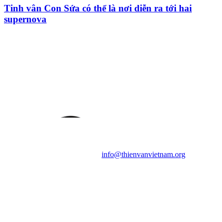
Tinh vân Con Sứa có thể là nơi diễn ra tới hai
supernova
HỘI THIÊN
VĂN VÀ VŨ TRỤ
HỌC VIỆT NAM
Vietnam Astronomy and
Cosmology Association (VACA)
Văn phòng: 90b Khương Đình,
quận Thanh Xuân, Hà Nội
Điện thoại: 091.530.1116; Email:
info@thienvanvietnam.org
Mọi bài viết tại đây thuộc bản
quyền của VACA, vui lòng ghi rõ
tên tác giả và nguồn trích
dẫn
Thienvanvietnam.org
khi quý
vị tái sử dụng bất cứ nội dung nào
từ website này.