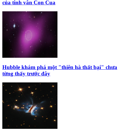
của tinh vân Con Cua
Hubble khám phá một "thiên hà thất bại" chưa
từng thấy trước đây