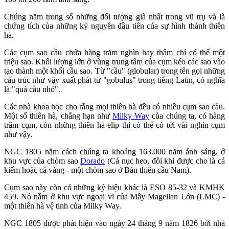
Chúng nằm trong số những đối tượng già nhất trong vũ trụ và là
chứng tích của những kỷ nguyên đầu tiên của sự hình thành thiên
hà.
Các cụm sao cầu chứa hàng trăm nghìn hay thậm chí có thể một
triệu sao. Khối lượng lớn ở vùng trung tâm của cụm kéo các sao vào
tạo thành một khối cầu sao. Từ "cầu" (globular) trong tên gọi những
cấu trúc như vậy xuất phát từ "gobulus" trong tiếng Latin, có nghĩa
là "quả cầu nhỏ".
Các nhà khoa học cho rằng mọi thiên hà đều có nhiều cụm sao cầu.
Một số thiên hà, chẳng hạn như
Milky Way
của chúng ta, có hàng
trăm cụm, còn những thiên hà elip thì có thể có tới vài nghìn cụm
như vậy.
NGC 1805 nằm cách chúng ta khoảng 163.000 năm ánh sáng, ở
khu vực của chòm sao
Dorado
(Cá nục heo, đôi khi được cho là cá
kiếm hoặc cá vàng - một chòm sao ở Bán thiên cầu Nam).
Cụm sao này còn có những ký hiệu khác là ESO 85-32 và KMHK
459. Nó nằm ở khu vực ngoại vi của Mây Magellan Lớn (LMC) -
một thiên hà vệ tinh của Milky Way.
NGC 1805 được phát hiện vào ngày 24 tháng 9 năm 1826 bởi nhà