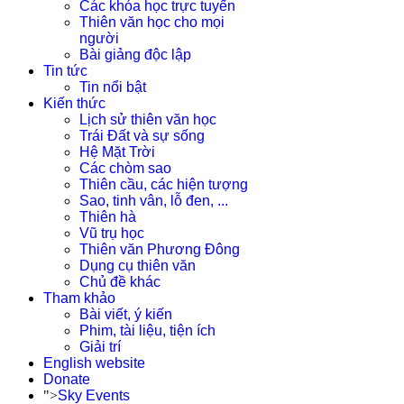
Các khóa học trực tuyến
Thiên văn học cho mọi
người
Bài giảng độc lập
Tin tức
Tin nổi bật
Kiến thức
Lịch sử thiên văn học
Trái Đất và sự sống
Hệ Mặt Trời
Các chòm sao
Thiên cầu, các hiện tượng
Sao, tinh vân, lỗ đen, ...
Thiên hà
Vũ trụ học
Thiên văn Phương Đông
Dụng cụ thiên văn
Chủ đề khác
Tham khảo
Bài viết, ý kiến
Phim, tài liệu, tiện ích
Giải trí
English website
Donate
">
Sky Events