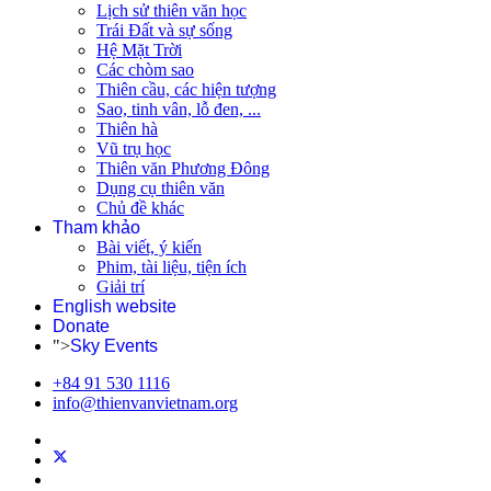
Lịch sử thiên văn học
Trái Đất và sự sống
Hệ Mặt Trời
Các chòm sao
Thiên cầu, các hiện tượng
Sao, tinh vân, lỗ đen, ...
Thiên hà
Vũ trụ học
Thiên văn Phương Đông
Dụng cụ thiên văn
Chủ đề khác
Tham khảo
Bài viết, ý kiến
Phim, tài liệu, tiện ích
Giải trí
English website
Donate
">
Sky Events
+84 91 530 1116
info@thienvanvietnam.org