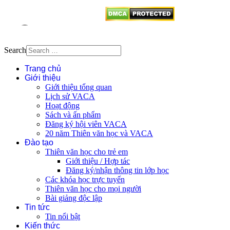
Search
Trang chủ
Giới thiệu
Giới thiệu tổng quan
Lịch sử VACA
Hoạt động
Sách và ấn phẩm
Đăng ký hội viên VACA
20 năm Thiên văn học và VACA
Đào tạo
Thiên văn học cho trẻ em
Giới thiệu / Hợp tác
Đăng ký/nhận thông tin lớp học
Các khóa học trực tuyến
Thiên văn học cho mọi người
Bài giảng độc lập
Tin tức
Tin nổi bật
Kiến thức