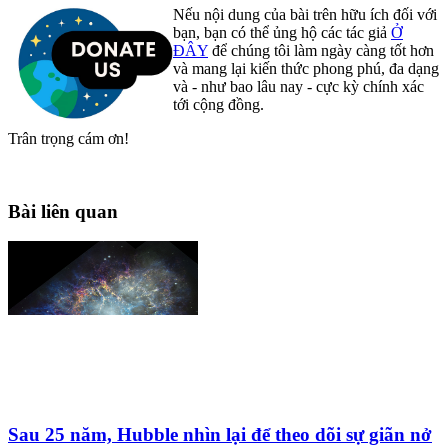
Nếu nội dung của bài trên hữu ích đối với
bạn, bạn có thể ủng hộ các tác giả
Ở
ĐÂY
để chúng tôi làm ngày càng tốt hơn
và mang lại kiến thức phong phú, đa dạng
và - như bao lâu nay - cực kỳ chính xác
tới cộng đồng.
Trân trọng cám ơn!
Bài liên quan
Sau 25 năm, Hubble nhìn lại để theo dõi sự giãn nở