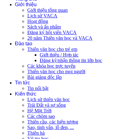
Giới thiệu
Giới thiệu tổng quan
Lịch sử VACA
Hoạt động
Sách và ấn phẩm
Đăng ký hội viên VACA
20 năm Thiên văn học và VACA
Đào tạo
Thiên văn học cho trẻ em
Giới thiệu / Hợp tác
Đăng ký/nhận thông tin lớp học
Các khóa học trực tuyến
Thiên văn học cho mọi người
Bài giảng độc lập
Tin tức
Tin nổi bật
Kiến thức
Lịch sử thiên văn học
Trái Đất và sự sống
Hệ Mặt Trời
Các chòm sao
Thiên cầu, các hiện tượng
Sao, tinh vân, lỗ đen, ...
Thiên hà
Vũ trụ học