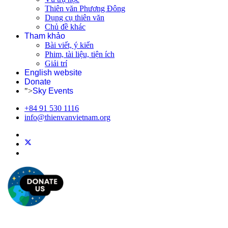
Thiên văn Phương Đông
Dụng cụ thiên văn
Chủ đề khác
Tham khảo
Bài viết, ý kiến
Phim, tài liệu, tiện ích
Giải trí
English website
Donate
">
Sky Events
+84 91 530 1116
info@thienvanvietnam.org