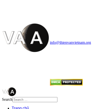
VĂN VÀ VŨ TRỤ
HỌC VIỆT NAM
Vietnam Astronomy and
Cosmology Association (VACA)
Văn phòng: 90b Khương Đình,
quận Thanh Xuân, Hà Nội
Điện thoại: 091.530.1116; Email:
info@thienvanvietnam.org
Mọi bài viết tại đây thuộc bản
quyền của VACA, vui lòng ghi rõ
tên tác giả và nguồn trích
dẫn
Thienvanvietnam.org
khi quý
vị tái sử dụng bất cứ nội dung nào
từ website này.
Search
Trang chủ