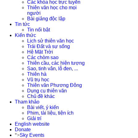
Các khóa học trực tuyến
Thiên văn học cho mọi
người
Bài giảng độc lập
Tin tức
Tin nổi bật
Kiến thức
Lịch sử thiên văn học
Trái Đất và sự sống
Hệ Mặt Trời
Các chòm sao
Thiên cầu, các hiện tượng
Sao, tinh vân, lỗ đen, ...
Thiên hà
Vũ trụ học
Thiên văn Phương Đông
Dụng cụ thiên văn
Chủ đề khác
Tham khảo
Bài viết, ý kiến
Phim, tài liệu, tiện ích
Giải trí
English website
Donate
">
Sky Events