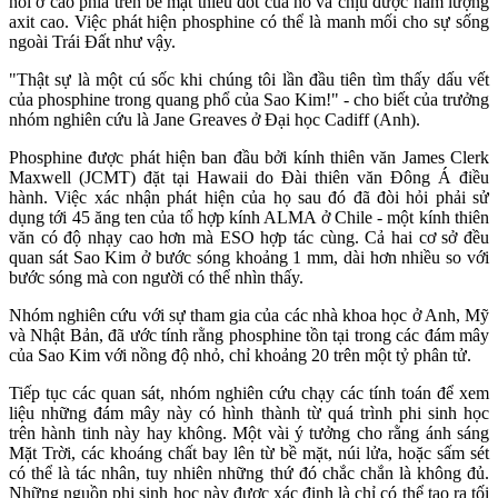
nổi ở cao phía trên bề mặt thiêu đốt của nó và chịu được hàm lượng
axit cao. Việc phát hiện phosphine có thể là manh mối cho sự sống
ngoài Trái Đất như vậy.
"Thật sự là một cú sốc khi chúng tôi lần đầu tiên tìm thấy dấu vết
của phosphine trong quang phổ của Sao Kim!" - cho biết của trưởng
nhóm nghiên cứu là Jane Greaves ở Đại học Cadiff (Anh).
Phosphine được phát hiện ban đầu bởi kính thiên văn James Clerk
Maxwell (JCMT) đặt tại Hawaii do Đài thiên văn Đông Á điều
hành. Việc xác nhận phát hiện của họ sau đó đã đòi hỏi phải sử
dụng tới 45 ăng ten của tổ hợp kính ALMA ở Chile - một kính thiên
văn có độ nhạy cao hơn mà ESO hợp tác cùng. Cả hai cơ sở đều
quan sát Sao Kim ở bước sóng khoảng 1 mm, dài hơn nhiều so với
bước sóng mà con người có thể nhìn thấy.
Nhóm nghiên cứu với sự tham gia của các nhà khoa học ở Anh, Mỹ
và Nhật Bản, đã ước tính rằng phosphine tồn tại trong các đám mây
của Sao Kim với nồng độ nhỏ, chỉ khoảng 20 trên một tỷ phân tử.
Tiếp tục các quan sát, nhóm nghiên cứu chạy các tính toán để xem
liệu những đám mây này có hình thành từ quá trình phi sinh học
trên hành tinh này hay không. Một vài ý tưởng cho rằng ánh sáng
Mặt Trời, các khoáng chất bay lên từ bề mặt, núi lửa, hoặc sấm sét
có thể là tác nhân, tuy nhiên những thứ đó chắc chắn là không đủ.
Những nguồn phi sinh học này được xác định là chỉ có thể tạo ra tối