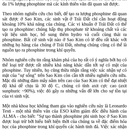
đa 1% lượng phosphine mà các kính thiên văn đã quan sát được.
Theo nhóm nghiên cứu cho biết, để tạo ra lượng phosphine đã quan
sát được ở Sao Kim, các sinh vật ở Trái Đất chỉ cần hoạt động
khoảng 10% khả năng của chúng. Các vi khuẩn ở Trái Đất có thể
tạo ra phosphine: chúng hấp thụ phosphate từ khoáng chất và các
vật liệu sinh học, bổ sung thêm hydro và cuối cùng thải ra
phosphine. Bất cứ sinh vật nào ở Sao Kim có lẽ đều rất khác với
những họ hàng của chúng ở Trái Đất, nhưng chúng cũng có thể là
nguồn tạo ra phosphine trong khí quyển.
Nhóm nghiên cứu tin rằng khám phá của họ rất có ý nghĩa bởi họ có
thể loại trừ được rất nhiều khả năng khác dẫn tới sự có mặt của
phosphine. Tuy nhiên, họ cũng thừa nhận rằng việc xác nhận sự có
mặt của "sự sống" trên Sao Kim còn cần tới nhiều nghiên cứu nữa.
Mặc dù những đám mây nằm trên cao của Sao Kim có thể đạt nhiệt
độ khá dễ chịu là 30 độ C, chúng có tính axit cực cao (axit
sunphuric ~90%), việc đó gây ra những vấn đề lớn cho sự tồn tại
của vi sinh vật.
Một nhà khoa học không tham gia vào nghiên cứu này là Leonardo
Testi - một nhà thiên văn của ESO kiêm giám đốc điều hành của
ALMA - cho biết: "Sự tạo thành phosphine phi sinh học ở Sao Kim
được loại trừ bởi hiểu biết hiện thời của chúng ta về đặc điểm hóa
học của phosphine trong khí quyển các hành tinh đá. Việc xác nhận