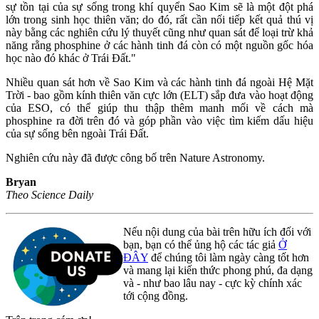
sự tồn tại của sự sống trong khí quyển Sao Kim sẽ là một đột phá
lớn trong sinh học thiên văn; do đó, rất cần nối tiếp kết quả thú vị
này bằng các nghiên cứu lý thuyết cũng như quan sát để loại trừ khả
năng rằng phosphine ở các hành tinh đá còn có một nguồn gốc hóa
học nào đó khác ở Trái Đất."
Nhiều quan sát hơn về Sao Kim và các hành tinh đá ngoài Hệ Mặt
Trời - bao gồm kính thiên văn cực lớn (ELT) sắp đưa vào hoạt động
của ESO, có thể giúp thu thập thêm manh mối về cách mà
phosphine ra đời trên đó và góp phần vào việc tìm kiếm dấu hiệu
của sự sống bên ngoài Trái Đất.
Nghiên cứu này đã được công bố trên Nature Astronomy.
Bryan
Theo Science Daily
Nếu nội dung của bài trên hữu ích đối với
bạn, bạn có thể ủng hộ các tác giả
Ở
ĐÂY
để chúng tôi làm ngày càng tốt hơn
và mang lại kiến thức phong phú, đa dạng
và - như bao lâu nay - cực kỳ chính xác
tới cộng đồng.