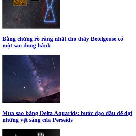
Bằng chứng rõ ràng nhất cho thấy Betelgeuse có
một sao đồng hành
Mưa sao băng Delta Aquarids: bước dạo đầu để đợi
những vệt sáng của Perseids