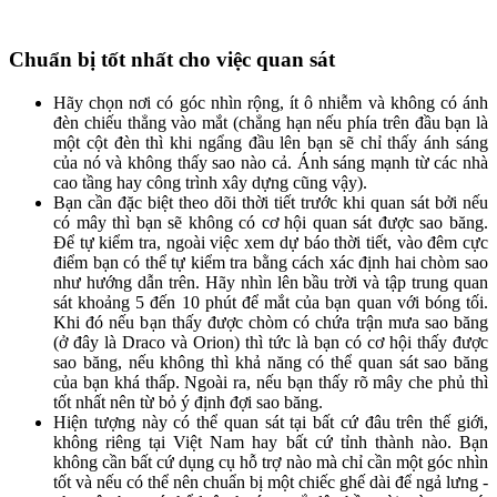
Chuẩn bị tốt nhất cho việc quan sát
Hãy chọn nơi có góc nhìn rộng, ít ô nhiễm và không có ánh
đèn chiếu thẳng vào mắt (chẳng hạn nếu phía trên đầu bạn là
một cột đèn thì khi ngẩng đầu lên bạn sẽ chỉ thấy ánh sáng
của nó và không thấy sao nào cả. Ánh sáng mạnh từ các nhà
cao tầng hay công trình xây dựng cũng vậy).
Bạn cần đặc biệt theo dõi thời tiết trước khi quan sát bởi nếu
có mây thì bạn sẽ không có cơ hội quan sát được sao băng.
Để tự kiểm tra, ngoài việc xem dự báo thời tiết, vào đêm cực
điểm bạn có thể tự kiểm tra bằng cách xác định hai chòm sao
như hướng dẫn trên. Hãy nhìn lên bầu trời và tập trung quan
sát khoảng 5 đến 10 phút để mắt của bạn quan với bóng tối.
Khi đó nếu bạn thấy được chòm có chứa trận mưa sao băng
(ở đây là Draco và Orion) thì tức là bạn có cơ hội thấy được
sao băng, nếu không thì khả năng có thể quan sát sao băng
của bạn khá thấp. Ngoài ra, nếu bạn thấy rõ mây che phủ thì
tốt nhất nên từ bỏ ý định đợi sao băng.
Hiện tượng này có thể quan sát tại bất cứ đâu trên thế giới,
không riêng tại Việt Nam hay bất cứ tỉnh thành nào. Bạn
không cần bất cứ dụng cụ hỗ trợ nào mà chỉ cần một góc nhìn
tốt và nếu có thể nên chuẩn bị một chiếc ghế dài để ngả lưng -