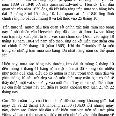
năm 1839 và 1940 bởi nhà quan sát Edward C. Herrick. Lần đầu
quan sát vào năm 1839 ông đã kết luận rằng trận mưa sao băng kéo
dài từ mùng 8 tới 15 tháng 10. Lần quan sát năm 1840 ông đính
chính rằng nó bắt đầu mùng 8 và kết thúc vào 25 tháng 10.
Trên thực tế, người đầu tiên quan sát chính xác trận mưa sao băng
này là nhà thiên văn Herschel, ông đã quan sát được 14 sao băng
của trận này xuất phát từ khu vực của chòm sao Orion vào ngày 18
tháng 10 năm 1864 và năm tiếp theo, ông đã kết luận cực điểm của
nó chính là 20 tháng 10 (năm 1865). Khi đó Orionids đã là một
trong số những trận mưa sao băng lớn nhất hàng năm có thể quan
sát.
Hiện nay, mưa sao băng này thường kéo dài từ mùng 2 tháng 10
đến mùng 7 tháng 11 hàng năm mặc dù mật độ không còn nhiều
như trong quá khứ, điều đó có nghĩa là ngay trong thời gian đầu và
giữa tháng 10 nếu trời đẹp và có một chút may mắn bạn có thể sẽ
thấy được một vài sao băng vào mỗi đêm. Tuy nhiên cực điểm thực
sự của hiện tượng này chỉ diễn ra trong khoảng thời gian 21 tới 22
tháng này.
Cực điểm năm nay của Orionids sẽ diễn ra trong khoảng giữa hai
ngày 21 và 22 tháng 10. Khoảng 22h30 (10h30 tối) những ngày
này, chòm sao Orion bắt đầu xuất hiện trọn vẹn trên bầu trời phía
Đông và bạn có thể quan sát thấy nó nếu như có góc nhìn thoáng về