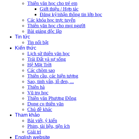
Thiên văn học cho trẻ em
Giới thiệu / Hợp tác
Đăng ký/nhận thông tin lớp học
Các khóa học trực tuyến
Thiên văn học cho mọi người
Bài giảng độc lập
Tin tức
Tin nổi bật
Kiến thức
Lịch sử thiên văn học
Trái Đất và sự sống
Hệ Mặt Trời
Các chòm sao
Thiên cầu, các hiện tượng
Sao, tinh vân, lỗ đen, ...
Thiên hà
Vũ trụ học
Thiên văn Phương Đông
Dụng cụ thiên văn
Chủ đề khác
Tham khảo
Bài viết, ý kiến
Phim, tài liệu, tiện ích
Giải trí
English website