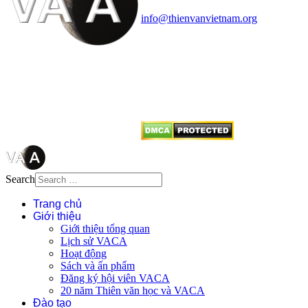
Điện thoại: 091.530.1116; Email:
info@thienvanvietnam.org
Mọi bài viết tại đây thuộc bản
quyền của VACA, vui lòng ghi rõ
tên tác giả và nguồn trích
dẫn
Thienvanvietnam.org
khi quý
vị tái sử dụng bất cứ nội dung nào
từ website này.
Search
Trang chủ
Giới thiệu
Giới thiệu tổng quan
Lịch sử VACA
Hoạt động
Sách và ấn phẩm
Đăng ký hội viên VACA
20 năm Thiên văn học và VACA
Đào tạo