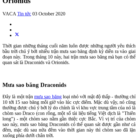
Orionids
VACA
Tin tức
03 October 2020
Thời gian những tháng cuối năm luôn được những người yêu thích
bầu trời chú ý bởi nhiều trận mưa sao băng định kỳ diễn ra vào giai
đoạn này. Trong tháng 10 này, hai trận mưa sao băng mà bạn có thể
quan sát là Draconids và Orionids.
Mưa sao băng Draconids
Đây là một trận
mưa sao băng
loại nhỏ với mật độ thấp - thường chỉ
10 tới 15 sao băng mỗi giờ vào lúc cực điểm. Mặc dù vậy, nó cũng
thường được chú ý bởi lý do chính là vì khu vực trung tâm của nó là
chòm sao Draco (con rồng, một số tài liệu tiếng Việt dịch là "Thiên
long") - một chòm sao nằm gần thiệc cực Bắc. Vì vị trí của chòm
sao này, mưa sao băng Draconids có thể quan sát được gần như cả
đêm, mặc dù sau nửa đêm vào thời gian này thì chòm sao đã lặn
xuống phía dưới chân trời.