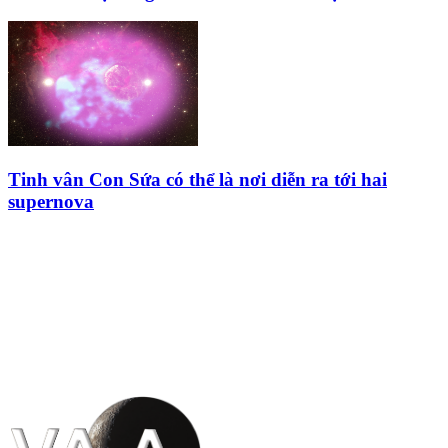
Tinh vân Con Sứa có thể là nơi diễn ra tới hai
supernova
HỘI THIÊN
VĂN VÀ VŨ TRỤ
HỌC VIỆT NAM
Vietnam Astronomy and
Cosmology Association (VACA)
Văn phòng: 90b Khương Đình,
quận Thanh Xuân, Hà Nội