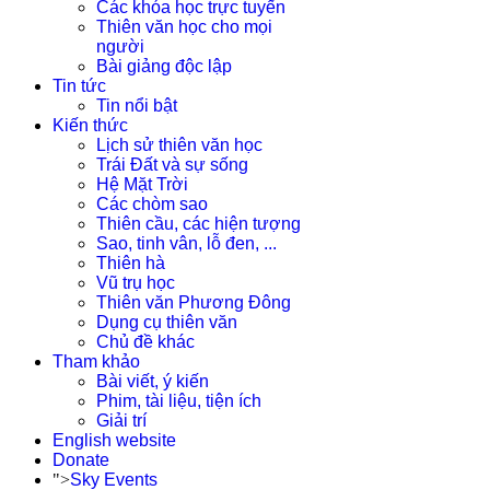
Các khóa học trực tuyến
Thiên văn học cho mọi
người
Bài giảng độc lập
Tin tức
Tin nổi bật
Kiến thức
Lịch sử thiên văn học
Trái Đất và sự sống
Hệ Mặt Trời
Các chòm sao
Thiên cầu, các hiện tượng
Sao, tinh vân, lỗ đen, ...
Thiên hà
Vũ trụ học
Thiên văn Phương Đông
Dụng cụ thiên văn
Chủ đề khác
Tham khảo
Bài viết, ý kiến
Phim, tài liệu, tiện ích
Giải trí
English website
Donate
">
Sky Events