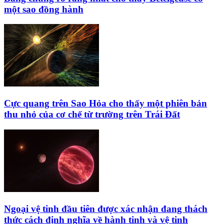
một sao đồng hành
Cực quang trên Sao Hỏa cho thấy một phiên bản
thu nhỏ của cơ chế từ trường trên Trái Đất
Ngoại vệ tinh đầu tiên được xác nhận đang thách
thức cách định nghĩa về hành tinh và vệ tinh