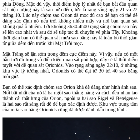
phía Đông. Mặc dù vậy, thời điểm hợp lý nhất để bạn bắt đầu quan
sát hiện tượng này là sau nửa đêm, tức là rạng sáng ngày 21 và 22
tháng 10. Lúc này chòm sao Orion đã mọc đủ cao để bạn có thể dễ
dàng xác định nó nếu trời không nhiều mây và nơi bạn quan sát
không quá ô nhiễm. Tới khoảng 3h30-4h00 rạng sáng chòm sao này
sẽ lên cao nhất và sau đó sẽ tiếp tục di chuyển về phía Tây. Khoảng
thời gian bạn có thể quan sát mưa sao băng này là toàn bộ thời gian
từ giữa đêm đến trước khi Mặt Trời mọc.
Mặt Trăng sẽ lặn sớm trong đêm cực điểm này. Vì vậy, nếu có một
bầu trời đủ trong và điều kiện quan sát phù hợp, đây sẽ là thời điểm
tuyệt vời để quan sát Orionids. Vào rạng sáng ngày 22/10, ở những
khu vực lý tưởng nhất, Orionids có thể đạt từ 30 tới 40 sao băng
mỗi giờ.
Bạn có thể xác định chòm sao Orion khá dễ dàng như hình ảnh sau.
Nổi bật nhất của nó là ba ngôi sao thẳng hàng và cách đều nhau tạo
thành cái thắt lưng của Orion, ngoài ra hai sao Rigel và Betelgeuse
là hai sao rất sáng rất dễ để bạn xác định được. Khu vực trung tâm
của mưa sao băng Orionids cũng đã được đánh dấu trong hình.