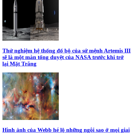
Thử nghiệm hệ thống đổ bộ của sứ mệnh Artemis III
sẽ là một màn tổng duyệt của NASA trước khi trở
lại Mặt Trăng
Hình ảnh của Webb hé lộ những ngôi sao ở mọi giai