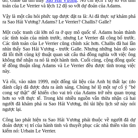
đó, Galle đã tìm thấy
Sao Hải Vương
. Nó chỉ lệch 1 độ so với tính
toán của Le Verrier và lệch 12 độ so với dự đoán của Adams.
Vậy là một câu hỏi phức tạp được đặt ra là: Ai đã thực sự khám phá
ra Sao Hải Vương? Adams? Le Verrier? Challis? Galle?
Một cuộc tranh cãi lớn nổ ra ở quy mô quốc tế. Adams hoàn thành
các tính toán của mình trước, nhưng Le Verrier đã công bố trước.
Các tính toán của Le Verrier cũng chính xác hơn. Challis đã hai lần
nhìn thấy Sao Hải Vương - trước Galle. Nhưng những bản đồ sao
đã lỗi thời cùng kỹ thuật quan sát cẩu thả đồng nghĩa với việc ông
không thể nhận ra nó là một hành tinh. Cuối cùng, cộng đồng quốc
tế đồng thuận rằng Adams và Le Verrier đều được tính trong việc
này.
Và rồi, vào năm 1999, một đống tài liệu của Anh bị thất lạc (do
đánh cắp) đã được đưa ra ánh sáng. Chúng hé lộ một sự cố ý "bẻ
cong sự thật" để khiến cho vai trò của Adams trở nên quan trọng
hơn so với thực tế. Trong khi nhiều nguồn vẫn thừa nhận cả hai
người đã khám phá ra Sao Hải Vương, thì tài liệu lịch sử này nói
ngược lại.
Công lao phát hiện ra Sao Hải Vương phải thuộc về người đã dự
đoán được vị trí của hành tinh và thuyết phục các nhà thiên văn tìm
kiếm nó: Urbain Le Verrier.