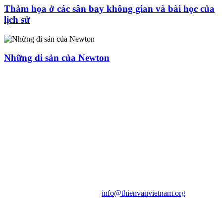
Thảm họa ở các sân bay không gian và bài học của
lịch sử
Những di sản của Newton
HỘI THIÊN
VĂN VÀ VŨ TRỤ
HỌC VIỆT NAM
Vietnam Astronomy and
Cosmology Association (VACA)
Văn phòng: 90b Khương Đình,
quận Thanh Xuân, Hà Nội
Điện thoại: 091.530.1116; Email:
info@thienvanvietnam.org
Mọi bài viết tại đây thuộc bản
quyền của VACA, vui lòng ghi rõ