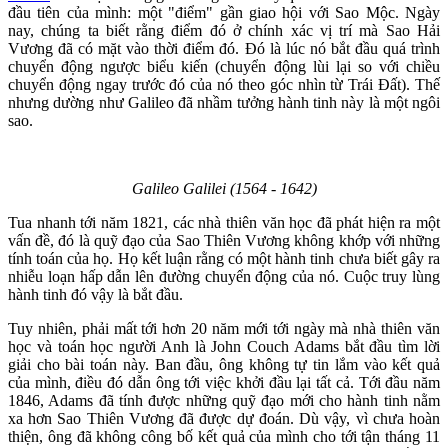
đầu tiên của mình: một "điểm" gần giao hội với Sao Mộc. Ngày
nay, chúng ta biết rằng điểm đó ở chính xác vị trí mà Sao Hải
Vương đã có mặt vào thời điểm đó. Đó là lúc nó bắt đầu quá trình
chuyển động ngược biểu kiến (chuyển động lùi lại so với chiều
chuyển động ngay trước đó của nó theo góc nhìn từ Trái Đất). Thế
nhưng dường như Galileo đã nhầm tưởng hành tinh này là một ngôi
sao.
Galileo Galilei (1564 - 1642)
Tua nhanh tới năm 1821, các nhà thiên văn học đã phát hiện ra một
vấn đề, đó là quỹ đạo của Sao Thiên Vương không khớp với những
tính toán của họ. Họ kết luận rằng có một hành tinh chưa biết gây ra
nhiễu loạn hấp dẫn lên đường chuyển động của nó. Cuộc truy lùng
hành tinh đó vậy là bắt đầu.
Tuy nhiên, phải mất tới hơn 20 năm mới tới ngày mà nhà thiên văn
học và toán học người Anh là John Couch Adams bắt đầu tìm lời
giải cho bài toán này. Ban đầu, ông không tự tin lắm vào kết quả
của mình, điều đó dẫn ông tới việc khởi đầu lại tất cả. Tới đầu năm
1846, Adams đã tính được những quỹ đạo mới cho hành tinh nằm
xa hơn Sao Thiên Vương đã được dự đoán. Dù vậy, vì chưa hoàn
thiện, ông đã không công bố kết quả của mình cho tới tận tháng 11