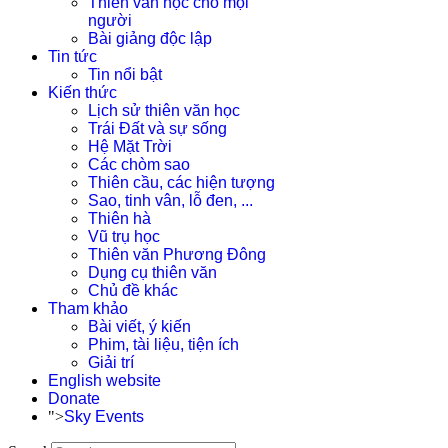
Thiên văn học cho mọi
người
Bài giảng độc lập
Tin tức
Tin nổi bật
Kiến thức
Lịch sử thiên văn học
Trái Đất và sự sống
Hệ Mặt Trời
Các chòm sao
Thiên cầu, các hiện tượng
Sao, tinh vân, lỗ đen, ...
Thiên hà
Vũ trụ học
Thiên văn Phương Đông
Dụng cụ thiên văn
Chủ đề khác
Tham khảo
Bài viết, ý kiến
Phim, tài liệu, tiện ích
Giải trí
English website
Donate
">
Sky Events