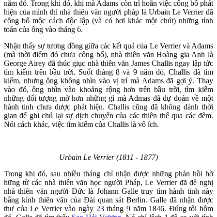
năm đó. Trong khi đó, khi mà Adams còn trì hoãn việc công bố phát
hiện của mình thì nhà thiên văn người pháp là Urbain Le Verrier đã
công bố mộc cách độc lập (và có hơi khác một chút) những tính
toán của ông vào tháng 6.
Nhận thấy sự tương đồng giữa các kết quả của Le Verrier và Adams
(mà thời điểm đó chưa công bố), nhà thiên văn Hoàng gia Anh là
George Airey đã thúc giục nhà thiên văn James Challis ngay lập tức
tìm kiếm trên bầu trời. Suốt tháng 8 và 9 năm đó, Challis đã tìm
kiếm, nhưng ông không nhìn vào vị trí mà Adams đã gợi ý. Thay
vào đó, ông nhìn vào khoảng rộng hơn trên bầu trời, tìm kiếm
những đối tượng mờ hơn những gì mà Admas đã dự đoán về một
hành tinh chưa được phát hiện. Challis cũng đã không dành thời
gian để ghi chú lại sự dịch chuyển của các thiên thể qua các đêm.
Nói cách khác, việc tìm kiếm của Challis là vô ích.
Urbain Le Verrier (1811 - 1877)
Trong khi đó, sau nhiều tháng chỉ nhận được những phản hồi hờ
hững từ các nhà thiên văn học người Pháp, Le Verrier đã đề nghị
nhà thiên văn người Đức là Johann Galle truy tìm hành tinh này
bằng kính thiên văn của Đài quan sát Berlin. Galle đã nhận được
thư của Le Verrier vào ngày 23 tháng 9 năm 1846. Đúng tối hôm