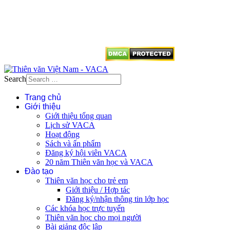
tên tác giả và nguồn trích
dẫn
Thienvanvietnam.org
khi quý
vị tái sử dụng bất cứ nội dung nào
từ website này.
Search
Trang chủ
Giới thiệu
Giới thiệu tổng quan
Lịch sử VACA
Hoạt động
Sách và ấn phẩm
Đăng ký hội viên VACA
20 năm Thiên văn học và VACA
Đào tạo
Thiên văn học cho trẻ em
Giới thiệu / Hợp tác
Đăng ký/nhận thông tin lớp học
Các khóa học trực tuyến
Thiên văn học cho mọi người
Bài giảng độc lập