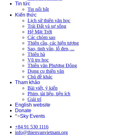
Tin tức
Tin nổi bật
Kiến thức
Lịch sử thiên văn học
Trái Đất và sự sống
Hệ Mặt Trời
Các chòm sao
Thiên cầu, các hiện tượng
Sao, tinh vân, lỗ đen, ...
Thiên hà
Vũ trụ học
Thiên văn Phương Đông
Dụng cụ thiên văn
Chủ đề khác
Tham khảo
Bài viết, ý kiến
Phim, tài liệu, tiện ích
Giải trí
English website
Donate
">
Sky Events
+84 91 530 1116
info@thienvanvietnam.org