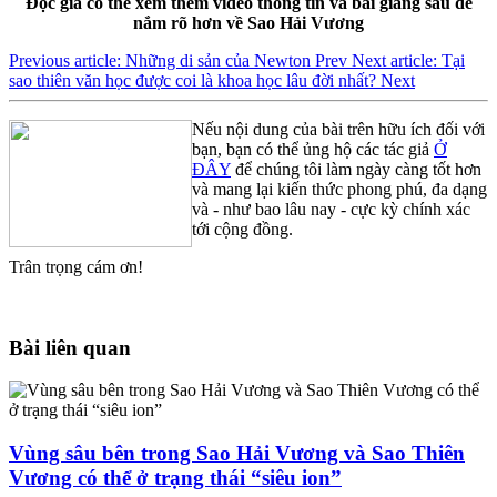
Độc giả có thể xem thêm video thông tin và bài giảng sau để
nắm rõ hơn về Sao Hải Vương
Previous article: Những di sản của Newton
Prev
Next article: Tại
sao thiên văn học được coi là khoa học lâu đời nhất?
Next
Nếu nội dung của bài trên hữu ích đối với
bạn, bạn có thể ủng hộ các tác giả
Ở
ĐÂY
để chúng tôi làm ngày càng tốt hơn
và mang lại kiến thức phong phú, đa dạng
và - như bao lâu nay - cực kỳ chính xác
tới cộng đồng.
Trân trọng cám ơn!
Bài liên quan
Vùng sâu bên trong Sao Hải Vương và Sao Thiên
Vương có thể ở trạng thái “siêu ion”