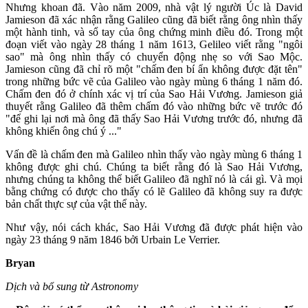
Nhưng khoan đã. Vào năm 2009, nhà vật lý người Úc là David
Jamieson đã xác nhận rằng Galileo cũng đã biết rằng ông nhìn thấy
một hành tinh, và sổ tay của ông chứng minh điều đó. Trong một
đoạn viết vào ngày 28 tháng 1 năm 1613, Gelileo viết rằng "ngôi
sao" mà ông nhìn thấy có chuyển động nhẹ so với Sao Mộc.
Jamieson cũng đã chỉ rõ một "chấm đen bí ẩn không được đặt tên"
trong những bức vẽ của Galileo vào ngày mùng 6 tháng 1 năm đó.
Chấm đen đó ở chính xác vị trí của Sao Hải Vương. Jamieson giả
thuyết rằng Galileo đã thêm chấm đó vào những bức vẽ trước đó
"để ghi lại nơi mà ông đã thấy Sao Hải Vương trước đó, nhưng đã
không khiến ông chú ý ..."
Vấn đề là chấm đen mà Galileo nhìn thấy vào ngày mùng 6 tháng 1
không được ghi chú. Chúng ta biết rằng đó là Sao Hải Vương,
nhưng chúng ta không thể biết Galileo đã nghĩ nó là cái gì. Và mọi
bằng chứng có được cho thấy có lẽ Galileo đã không suy ra được
bản chất thực sự của vật thể này.
Như vậy, nói cách khác, Sao Hải Vương đã được phát hiện vào
ngày 23 tháng 9 năm 1846 bởi Urbain Le Verrier.
Bryan
Dịch và bổ sung từ Astronomy