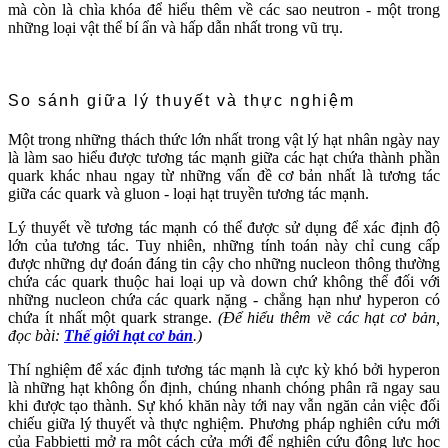
mà còn là chìa khóa để hiểu thêm về các sao neutron - một trong
những loại vật thể bí ẩn và hấp dẫn nhất trong vũ trụ.
So sánh giữa lý thuyết và thực nghiệm
Một trong những thách thức lớn nhất trong vật lý hạt nhân ngày nay
là làm sao hiểu được tương tác mạnh giữa các hạt chứa thành phần
quark khác nhau ngay từ những vấn đề cơ bản nhất là tương tác
giữa các quark và gluon - loại hạt truyền tương tác mạnh.
Lý thuyết về tương tác mạnh có thể được sử dụng để xác định độ
lớn của tương tác. Tuy nhiên, những tính toán này chỉ cung cấp
được những dự đoán đáng tin cậy cho những nucleon thông thường
chứa các quark thuộc hai loại up và down chứ không thể đối với
những nucleon chứa các quark nặng - chẳng hạn như hyperon có
chứa ít nhất một quark strange.
(Để hiểu thêm về các hạt cơ bản,
đọc bài:
Thế giới hạt cơ bản
.)
Thí nghiệm để xác định tương tác mạnh là cực kỳ khó bởi hyperon
là những hạt không ổn định, chúng nhanh chóng phân rã ngay sau
khi được tạo thành. Sự khó khăn này tới nay vẫn ngăn cản việc đối
chiếu giữa lý thuyết và thực nghiệm. Phương pháp nghiên cứu mới
của Fabbietti mở ra một cách cửa mới để nghiên cứu động lực học