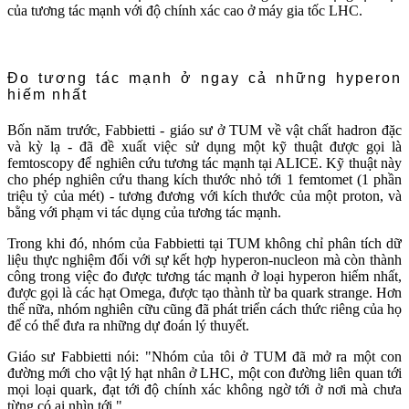
của tương tác mạnh với độ chính xác cao ở máy gia tốc LHC.
Đo tương tác mạnh ở ngay cả những hyperon
hiếm nhất
Bốn năm trước, Fabbietti - giáo sư ở TUM về vật chất hadron đặc
và kỳ lạ - đã đề xuất việc sử dụng một kỹ thuật được gọi là
femtoscopy để nghiên cứu tương tác mạnh tại ALICE. Kỹ thuật này
cho phép nghiên cứu thang kích thước nhỏ tới 1 femtomet (1 phần
triệu tỷ của mét) - tương đương với kích thước của một proton, và
bằng với phạm vi tác dụng của tương tác mạnh.
Trong khi đó, nhóm của Fabbietti tại TUM không chỉ phân tích dữ
liệu thực nghiệm đối với sự kết hợp hyperon-nucleon mà còn thành
công trong việc đo được tương tác mạnh ở loại hyperon hiếm nhất,
được gọi là các hạt Omega, được tạo thành từ ba quark strange. Hơn
thế nữa, nhóm nghiên cữu cũng đã phát triển cách thức riêng của họ
để có thể đưa ra những dự đoán lý thuyết.
Giáo sư Fabbietti nói: "Nhóm của tôi ở TUM đã mở ra một con
đường mới cho vật lý hạt nhân ở LHC, một con đường liên quan tới
mọi loại quark, đạt tới độ chính xác không ngờ tới ở nơi mà chưa
từng có ai nhìn tới."