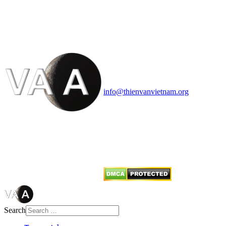
VĂN VÀ VŨ TRỤ
HỌC VIỆT NAM
Vietnam Astronomy and
Cosmology Association (VACA)
Văn phòng: 90b Khương Đình,
quận Thanh Xuân, Hà Nội
Điện thoại: 091.530.1116; Email:
info@thienvanvietnam.org
Mọi bài viết tại đây thuộc bản
quyền của VACA, vui lòng ghi rõ
tên tác giả và nguồn trích
dẫn
Thienvanvietnam.org
khi quý
vị tái sử dụng bất cứ nội dung nào
từ website này.
Search