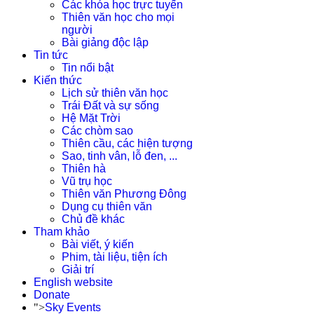
Các khóa học trực tuyến
Thiên văn học cho mọi
người
Bài giảng độc lập
Tin tức
Tin nổi bật
Kiến thức
Lịch sử thiên văn học
Trái Đất và sự sống
Hệ Mặt Trời
Các chòm sao
Thiên cầu, các hiện tượng
Sao, tinh vân, lỗ đen, ...
Thiên hà
Vũ trụ học
Thiên văn Phương Đông
Dụng cụ thiên văn
Chủ đề khác
Tham khảo
Bài viết, ý kiến
Phim, tài liệu, tiện ích
Giải trí
English website
Donate
">
Sky Events