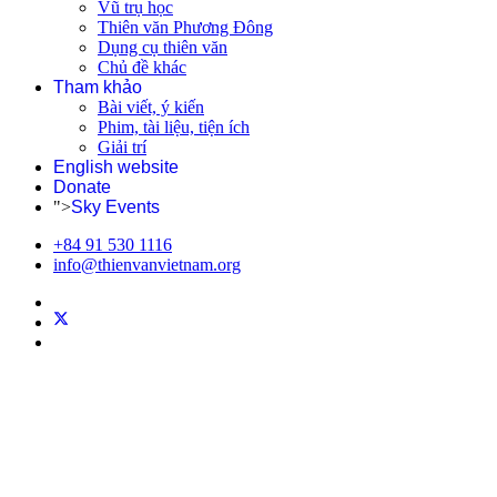
Vũ trụ học
Thiên văn Phương Đông
Dụng cụ thiên văn
Chủ đề khác
Tham khảo
Bài viết, ý kiến
Phim, tài liệu, tiện ích
Giải trí
English website
Donate
">
Sky Events
+84 91 530 1116
info@thienvanvietnam.org