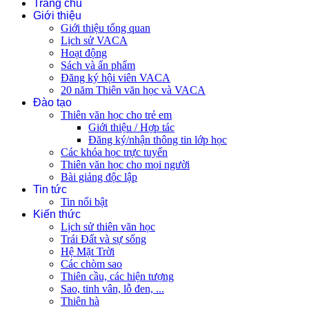
Trang chủ
Giới thiệu
Giới thiệu tổng quan
Lịch sử VACA
Hoạt động
Sách và ấn phẩm
Đăng ký hội viên VACA
20 năm Thiên văn học và VACA
Đào tạo
Thiên văn học cho trẻ em
Giới thiệu / Hợp tác
Đăng ký/nhận thông tin lớp học
Các khóa học trực tuyến
Thiên văn học cho mọi người
Bài giảng độc lập
Tin tức
Tin nổi bật
Kiến thức
Lịch sử thiên văn học
Trái Đất và sự sống
Hệ Mặt Trời
Các chòm sao
Thiên cầu, các hiện tượng
Sao, tinh vân, lỗ đen, ...
Thiên hà