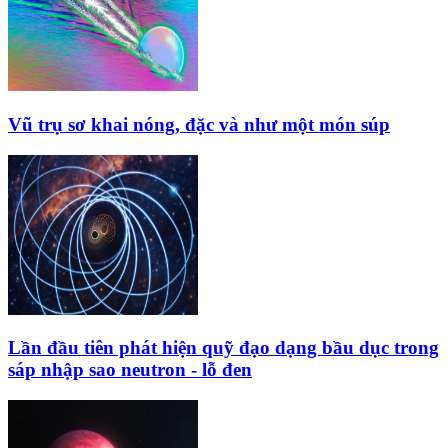
Vũ trụ sơ khai nóng, đặc và như một món súp
Lần đầu tiên phát hiện quỹ đạo dạng bầu dục trong
sáp nhập sao neutron - lỗ đen