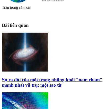
Trân trọng cám ơn!
Bài liên quan
Sự ra đời của một trong những khối "nam châm"
mạnh nhất vũ trụ: một sao từ