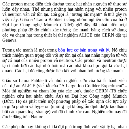
Các proton mang điện tích dương trong hạt nhân nguyên tử thực sự
luôn đẩy nhau. Thế nhưng những hạt nhân nặng với nhiều proton
và neutron vẫn cứ tồn tại. Cái gọi là "tương tác mạnh" là thứ gây ra
việc này. Giáo sư Laura Babbietti cùng nhóm nghiên cứu của bà ở
Đại học Công nghệ Munich (TUM) giờ đây đã phát triển một
phương pháp để đo chính xác tương tác mạnh bằng cách sử dụng
các va chạm hạt trong thiết bị thí nghiệm ALICE của CERN đặt tại
Geneva.
Tương tác mạnh là một trong
bốn lực cơ bản trong vật lý
. Nó chịu
trách nhiệm quan trọng đối với sự tồn tại của hạt nhân nguyên tử với
sự có mặt của nhiều proton và neutron. Các proton và neutron được
tạo thành bởi các hạt nhỏ hơn mà các nhà khoa học gọi là các hạt
quark. Các hạt đó cũng được liên kết với nhau bởi tương tác mạnh.
Giáo sư Laura Fabbietti và nhóm nghiên cứu của bà là thành viên
của dự án ALICE (viết tắt của "A Large Ion Collider Experiment" -
Một thí nghiệm va chạm lớn của các ion), thuộc CERN (Tổ chức
nghiên cứu hạt nhân châu Âu) tại Đại học Công nghệ Munich
(Đức). Họ đã phát triển một phương pháp để xác định các lực xảy
ra giữa proton và hyperon (những hạt không ổn định được tạo thành
bởi các quark loại strange) với độ chính xác cao. Nghiên cứu này đã
được đăng trên Nature.
Các phép đo này không chỉ là đột phá trong lĩnh vực vật lý hạt nhân