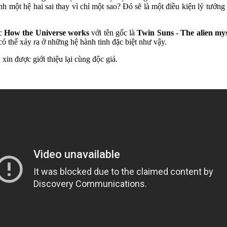
nh một hệ hai sai thay vì chỉ một sao? Đó sẽ là một điều kiện lý tưở
ọc
How the Universe works
với tên gốc là
Twin Suns - The alien mys
có thể xảy ra ở những hệ hành tinh đặc biệt như vậy.
n được giới thiệu lại cùng độc giả.