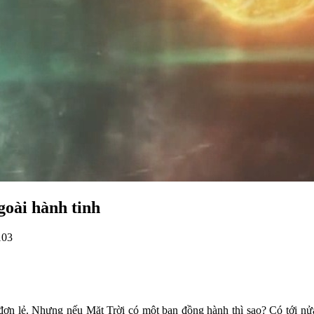
goài hành tinh
103
ơn lẻ. Nhưng nếu Mặt Trời có một bạn đồng hành thì sao? Có tới nửa s