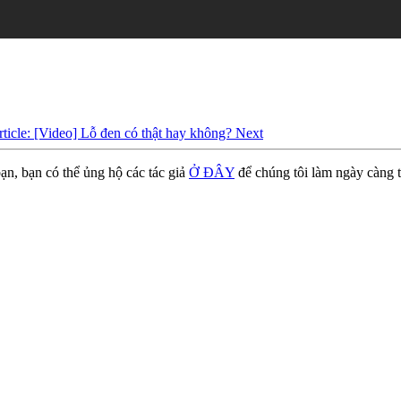
rticle: [Video] Lỗ đen có thật hay không?
Next
ạn, bạn có thể ủng hộ các tác giả
Ở ĐÂY
để chúng tôi làm ngày càng t