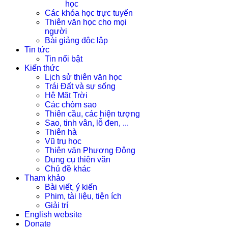
học
Các khóa học trực tuyến
Thiên văn học cho mọi
người
Bài giảng độc lập
Tin tức
Tin nổi bật
Kiến thức
Lịch sử thiên văn học
Trái Đất và sự sống
Hệ Mặt Trời
Các chòm sao
Thiên cầu, các hiện tượng
Sao, tinh vân, lỗ đen, ...
Thiên hà
Vũ trụ học
Thiên văn Phương Đông
Dụng cụ thiên văn
Chủ đề khác
Tham khảo
Bài viết, ý kiến
Phim, tài liệu, tiện ích
Giải trí
English website
Donate