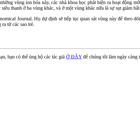
những vùng ion hóa này, các nhà khoa học phát hiện ra hoạt động mớ
c siêu thanh ở ba vùng khác, và ở một vùng khác nữa là sự sụt giảm bấ
nomical Journal. Họ dự định sẽ tiếp tục quan sát vùng này để theo dõi
ra từ các sao trẻ.
ạn, bạn có thể ủng hộ các tác giả
Ở ĐÂY
để chúng tôi làm ngày càng t