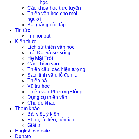
học
Các khóa học trực tuyến
Thiên văn học cho mọi
người
Bài giảng độc lập
Tin tức
Tin nổi bật
Kiến thức
Lịch sử thiên văn học
Trái Đất và sự sống
Hệ Mặt Trời
Các chòm sao
Thiên cầu, các hiện tượng
Sao, tinh vân, lỗ đen, ...
Thiên hà
Vũ trụ học
Thiên văn Phương Đông
Dụng cụ thiên văn
Chủ đề khác
Tham khảo
Bài viết, ý kiến
Phim, tài liệu, tiện ích
Giải trí
English website
Donate