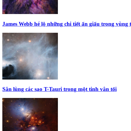
James Webb hé lộ những chi tiết ẩn giấu trong vùng
Săn lùng các sao T-Tauri trong một tinh vân tối