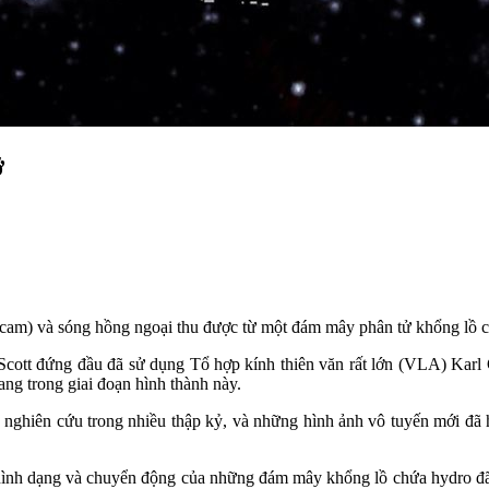
ỡ
u cam) và sóng hồng ngoại thu được từ một đám mây phân tử khổng lồ 
Scott đứng đầu đã sử dụng Tổ hợp kính thiên văn rất lớn (VLA) Kar
ng trong giai đoạn hình thành này.
hiên cứu trong nhiều thập kỷ, và những hình ảnh vô tuyến mới đã hé
nh dạng và chuyển động của những đám mây khổng lồ chứa hydro đã i