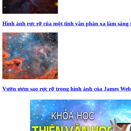
Hình ảnh rực rỡ của một tinh vân phản xạ làm sáng t
Vườn ươm sao rực rỡ trong hình ảnh của James We