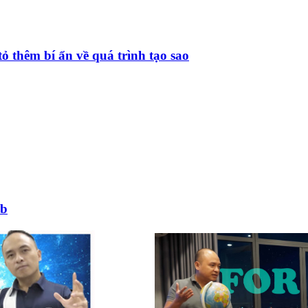
ỏ thêm bí ẩn về quá trình tạo sao
bb