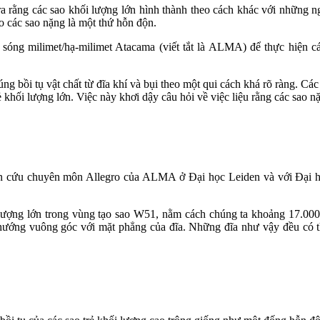
a rằng các sao khối lượng lớn hình thành theo cách khác với những 
ho các sao nặng là một thứ hỗn độn.
óng milimet/hạ-milimet Atacama (viết tắt là ALMA) để thực hiện cá
húng bồi tụ vật chất từ đĩa khí và bụi theo một qui cách khá rõ ràng. Cá
 khối lượng lớn. Việc này khơi dậy câu hỏi về việc liệu rằng các sao 
iên cứu chuyên môn Allegro của ALMA ở Đại học Leiden và với Đại họ
lượng lớn trong vùng tạo sao W51, nằm cách chúng ta khoảng 17.000 
ướng vuông góc với mặt phẳng của đĩa. Những đĩa như vậy đều có thể