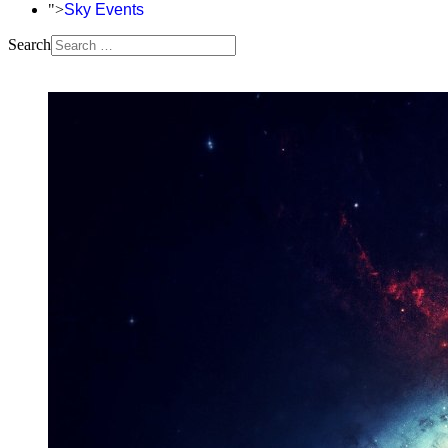
">
Sky Events
Search