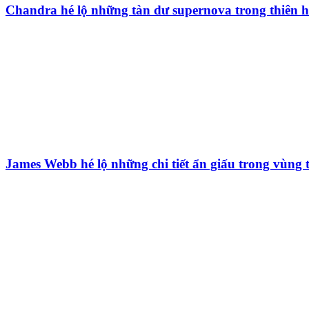
Chandra hé lộ những tàn dư supernova trong thiên 
James Webb hé lộ những chi tiết ẩn giấu trong vùng