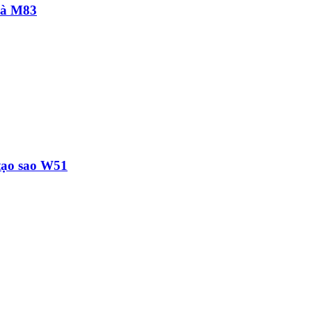
hà M83
 tạo sao W51