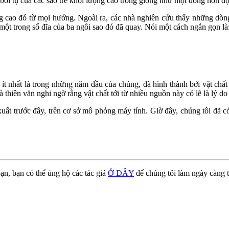
bồi tụ của các sao trẻ khối lượng cao trông giống như một đống hỗn đ
ng cao đó từ mọi hướng. Ngoài ra, các nhà nghiên cứu thấy những dòng
một trong số đĩa của ba ngôi sao đó đã quay. Nói một cách ngắn gọn là
 ít nhất là trong những năm đầu của chúng, đã hình thành bởi vật chấ
à thiên văn nghi ngờ rằng vật chất tới từ nhiều nguồn này có lẽ là lý d
uất trước đây, trên cơ sở mô phỏng máy tính. Giờ đây, chúng tôi đã 
ạn, bạn có thể ủng hộ các tác giả
Ở ĐÂY
để chúng tôi làm ngày càng t