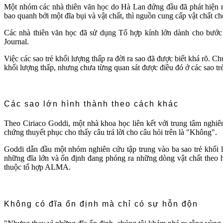
Một nhóm các nhà thiên văn học do Hà Lan đứng đầu đã phát hiện r
bao quanh bởi một đĩa bụi và vật chất, thì nguồn cung cấp vật chất c
Các nhà thiên văn học đã sử dụng Tổ hợp kính lớn dành cho bước s
Journal.
Việc các sao trẻ khối lượng thấp ra đời ra sao đã được biết khá rõ. C
khối lượng thấp, nhưng chưa từng quan sát được điều đó ở các sao trẻ
Các sao lớn hình thành theo cách khác
Theo Ciriaco Goddi, một nhà khoa học liên kết với trung tâm ngh
chứng thuyết phục cho thấy câu trả lời cho câu hỏi trên là "Không".
Goddi dẫn đầu một nhóm nghiên cứu tập trung vào ba sao trẻ khối 
những đĩa lớn và ổn định đang phóng ra những dòng vật chất theo h
thuộc tổ hợp ALMA.
Không có đĩa ổn định mà chỉ có sự hỗn độn