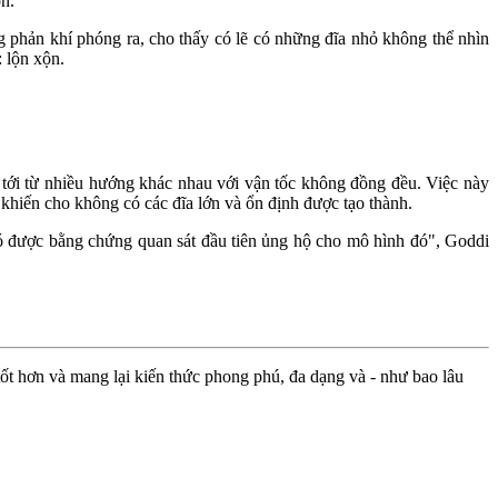
ộn."
 phản khí phóng ra, cho thấy có lẽ có những đĩa nhỏ không thể nhìn
: lộn xộn.
t tới từ nhiều hướng khác nhau với vận tốc không đồng đều. Việc này
o khiến cho không có các đĩa lớn và ổn định được tạo thành.
có được bằng chứng quan sát đầu tiên ủng hộ cho mô hình đó", Goddi
ốt hơn và mang lại kiến thức phong phú, đa dạng và - như bao lâu