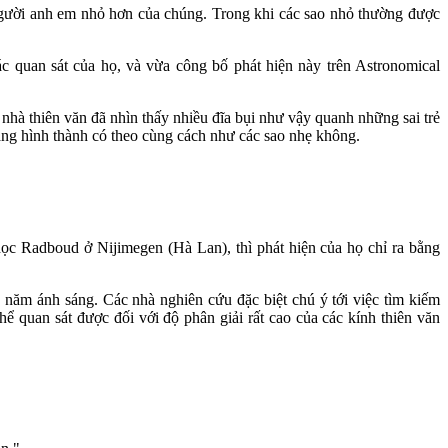
người anh em nhỏ hơn của chúng. Trong khi các sao nhỏ thường được
c quan sát của họ, và vừa công bố phát hiện này trên Astronomical
c nhà thiên văn đã nhìn thấy nhiều đĩa bụi như vậy quanh những sai trẻ
nặng hình thành có theo cùng cách như các sao nhẹ không.
c Radboud ở Nijimegen (Hà Lan), thì phát hiện của họ chỉ ra bằng
năm ánh sáng. Các nhà nghiên cứu đặc biệt chú ý tới việc tìm kiếm
 quan sát được đối với độ phân giải rất cao của các kính thiên văn