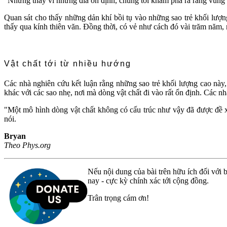
"Nhưng thay vì những đĩa ổn định, chúng tôi khám phá ra rằng vùng 
Quan sát cho thấy những dản khí bồi tụ vào những sao trẻ khối lượ
thấy qua kính thiên văn. Đồng thời, có vẻ như cách đó vài trăm năm, 
Vật chất tới từ nhiều hướng
Các nhà nghiên cứu kết luận rằng những sao trẻ khối lượng cao này,
khác với các sao nhẹ, nơi mà dòng vật chất đi vào rất ổn định. Các nh
"Một mô hình dòng vật chất không có cấu trúc như vậy đã được đề x
nói.
Bryan
Theo Phys.org
Nếu nội dung của bài trên hữu ích đối với b
nay - cực kỳ chính xác tới cộng đồng.
Trân trọng cám ơn!