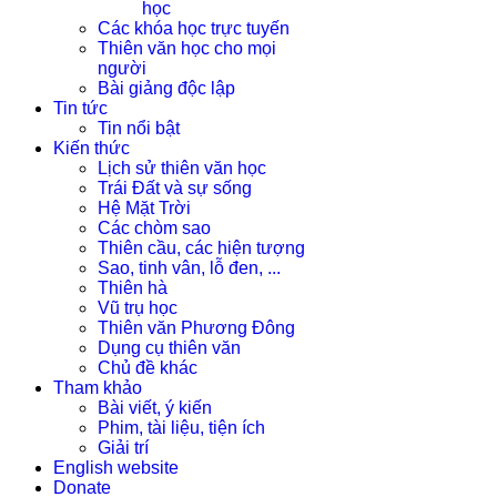
học
Các khóa học trực tuyến
Thiên văn học cho mọi
người
Bài giảng độc lập
Tin tức
Tin nổi bật
Kiến thức
Lịch sử thiên văn học
Trái Đất và sự sống
Hệ Mặt Trời
Các chòm sao
Thiên cầu, các hiện tượng
Sao, tinh vân, lỗ đen, ...
Thiên hà
Vũ trụ học
Thiên văn Phương Đông
Dụng cụ thiên văn
Chủ đề khác
Tham khảo
Bài viết, ý kiến
Phim, tài liệu, tiện ích
Giải trí
English website
Donate