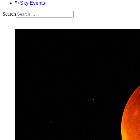
">
Sky Events
Search