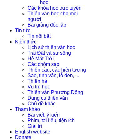
học
Các khóa học trực tuyến
Thiên văn học cho mọi
người
Bài giảng độc lập
Tin tức
Tin nổi bật
Kiến thức
Lịch sử thiên văn học
Trái Đất và sự sống
Hệ Mặt Trời
Các chòm sao
Thiên cầu, các hiện tượng
Sao, tinh vân, lỗ đen, ...
Thiên hà
Vũ trụ học
Thiên văn Phương Đông
Dụng cụ thiên văn
Chủ đề khác
Tham khảo
Bài viết, ý kiến
Phim, tài liệu, tiện ích
Giải trí
English website
Donate