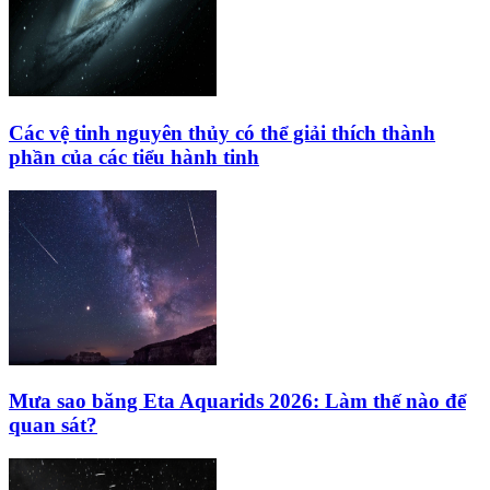
Các vệ tinh nguyên thủy có thể giải thích thành
phần của các tiểu hành tinh
Mưa sao băng Eta Aquarids 2026: Làm thế nào để
quan sát?