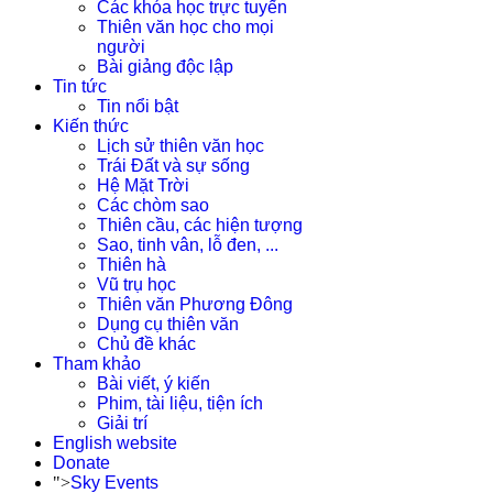
Các khóa học trực tuyến
Thiên văn học cho mọi
người
Bài giảng độc lập
Tin tức
Tin nổi bật
Kiến thức
Lịch sử thiên văn học
Trái Đất và sự sống
Hệ Mặt Trời
Các chòm sao
Thiên cầu, các hiện tượng
Sao, tinh vân, lỗ đen, ...
Thiên hà
Vũ trụ học
Thiên văn Phương Đông
Dụng cụ thiên văn
Chủ đề khác
Tham khảo
Bài viết, ý kiến
Phim, tài liệu, tiện ích
Giải trí
English website
Donate
">
Sky Events