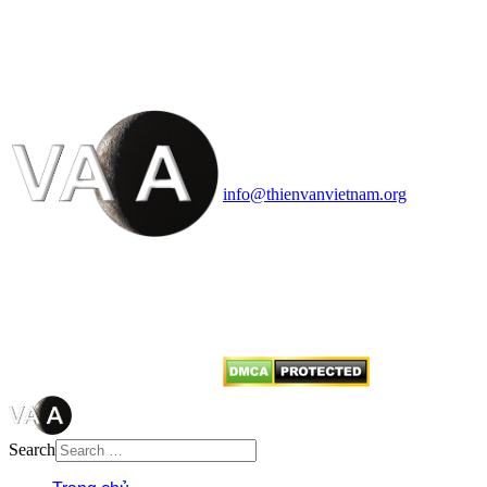
VĂN VÀ VŨ TRỤ
HỌC VIỆT NAM
Vietnam Astronomy and
Cosmology Association (VACA)
Văn phòng: 90b Khương Đình,
quận Thanh Xuân, Hà Nội
Điện thoại: 091.530.1116; Email:
info@thienvanvietnam.org
Mọi bài viết tại đây thuộc bản
quyền của VACA, vui lòng ghi rõ
tên tác giả và nguồn trích
dẫn
Thienvanvietnam.org
khi quý
vị tái sử dụng bất cứ nội dung nào
từ website này.
Search