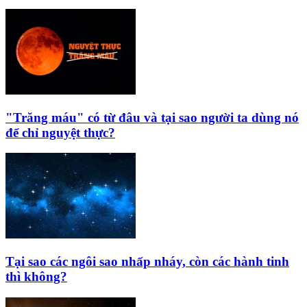
"Trăng máu" có từ đâu và tại sao người ta dùng nó
để chỉ nguyệt thực?
Tại sao các ngôi sao nhấp nháy, còn các hành tinh
thì không?