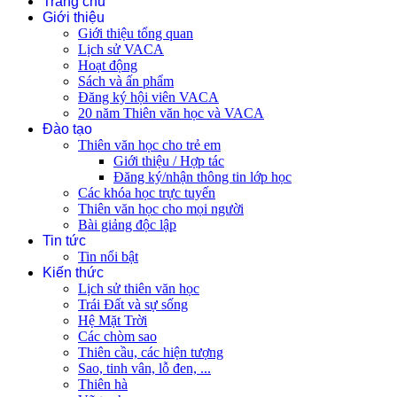
Trang chủ
Giới thiệu
Giới thiệu tổng quan
Lịch sử VACA
Hoạt động
Sách và ấn phẩm
Đăng ký hội viên VACA
20 năm Thiên văn học và VACA
Đào tạo
Thiên văn học cho trẻ em
Giới thiệu / Hợp tác
Đăng ký/nhận thông tin lớp học
Các khóa học trực tuyến
Thiên văn học cho mọi người
Bài giảng độc lập
Tin tức
Tin nổi bật
Kiến thức
Lịch sử thiên văn học
Trái Đất và sự sống
Hệ Mặt Trời
Các chòm sao
Thiên cầu, các hiện tượng
Sao, tinh vân, lỗ đen, ...
Thiên hà