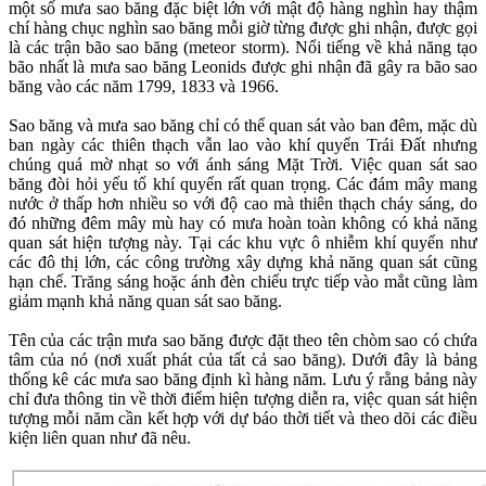
một số mưa sao băng đặc biệt lớn với mật độ hàng nghìn hay thậm
chí hàng chục nghìn sao băng mỗi giờ từng được ghi nhận, được gọi
là các trận bão sao băng (meteor storm). Nổi tiếng về khả năng tạo
bão nhất là mưa sao băng Leonids được ghi nhận đã gây ra bão sao
băng vào các năm 1799, 1833 và 1966.
Sao băng và mưa sao băng chỉ có thể quan sát vào ban đêm, mặc dù
ban ngày các thiên thạch vẫn lao vào khí quyển Trái Đất nhưng
chúng quá mờ nhạt so với ánh sáng Mặt Trời. Việc quan sát sao
băng đòi hỏi yếu tố khí quyển rất quan trọng. Các đám mây mang
nước ở thấp hơn nhiều so với độ cao mà thiên thạch cháy sáng, do
đó những đêm mây mù hay có mưa hoàn toàn không có khả năng
quan sát hiện tượng này. Tại các khu vực ô nhiễm khí quyển như
các đô thị lớn, các công trường xây dựng khả năng quan sát cũng
hạn chế. Trăng sáng hoặc ánh đèn chiếu trực tiếp vào mắt cũng làm
giảm mạnh khả năng quan sát sao băng.
Tên của các trận mưa sao băng được đặt theo tên chòm sao có chứa
tâm của nó (nơi xuất phát của tất cả sao băng). Dưới đây là bảng
thống kê các mưa sao băng định kì hàng năm. Lưu ý rằng bảng này
chỉ đưa thông tin về thời điểm hiện tượng diễn ra, việc quan sát hiện
tượng mỗi năm cần kết hợp với dự báo thời tiết và theo dõi các điều
kiện liên quan như đã nêu.