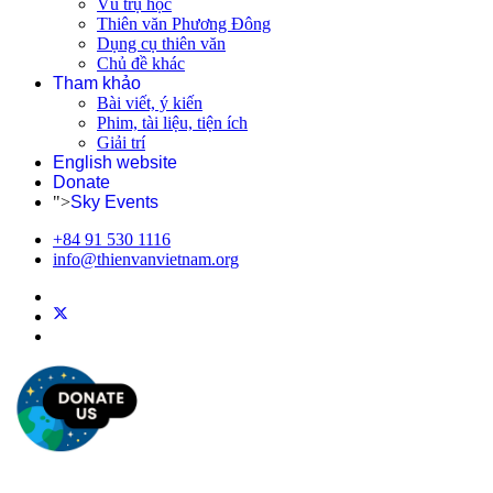
Vũ trụ học
Thiên văn Phương Đông
Dụng cụ thiên văn
Chủ đề khác
Tham khảo
Bài viết, ý kiến
Phim, tài liệu, tiện ích
Giải trí
English website
Donate
">
Sky Events
+84 91 530 1116
info@thienvanvietnam.org