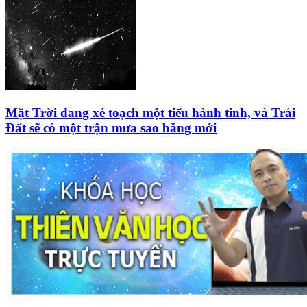
Mặt Trời đang xé toạch một tiểu hành tinh, và Trái
Đất sẽ có một trận mưa sao băng mới