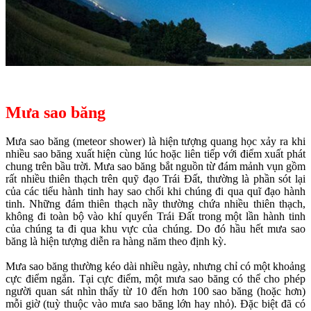
Mưa sao băng
Mưa sao băng (meteor shower) là hiện tượng quang học xảy ra khi
nhiều sao băng xuất hiện cùng lúc hoặc liên tiếp với điểm xuất phát
chung trên bầu trời. Mưa sao băng bắt nguồn từ đám mảnh vụn gồm
rất nhiều thiên thạch trên quỹ đạo Trái Đất, thường là phần sót lại
của các tiểu hành tinh hay sao chổi khi chúng đi qua quĩ đạo hành
tinh. Những đám thiên thạch nầy thường chứa nhiều thiên thạch,
không đi toàn bộ vào khí quyển Trái Đất trong một lần hành tinh
của chúng ta đi qua khu vực của chúng. Do đó hầu hết mưa sao
băng là hiện tượng diễn ra hàng năm theo định kỳ.
Mưa sao băng thường kéo dài nhiều ngày, nhưng chỉ có một khoảng
cực điểm ngắn. Tại cực điểm, một mưa sao băng có thể cho phép
người quan sát nhìn thấy từ 10 đến hơn 100 sao băng (hoặc hơn)
mỗi giờ (tuỳ thuộc vào mưa sao băng lớn hay nhỏ). Đặc biệt đã có