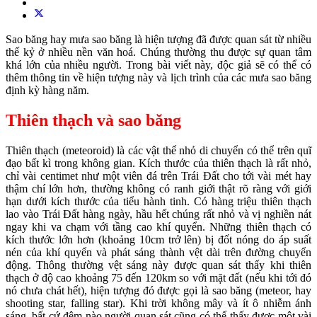
Sao băng hay mưa sao băng là hiện tượng đã được quan sát từ nhiều
thế kỷ ở nhiều nền văn hoá. Chúng thường thu được sự quan tâm
khá lớn của nhiều người. Trong bài viết này, độc giả sẽ có thể có
thêm thông tin về hiện tượng này và lịch trình của các mưa sao băng
định kỳ hàng năm.
Thiên thạch và sao băng
Thiên thạch (meteoroid) là các vật thể nhỏ di chuyển có thể trên quĩ
đạo bất kì trong không gian. Kích thước của thiên thạch là rất nhỏ,
chỉ vài centimet như một viên đá trên Trái Đất cho tới vài mét hay
thậm chí lớn hơn, thường không có ranh giới thật rõ ràng với giới
hạn dưới kích thước của tiểu hành tinh. Có hàng triệu thiên thạch
lao vào Trái Đất hàng ngày, hầu hết chúng rất nhỏ và vị nghiền nát
ngay khi va chạm với tầng cao khí quyển. Những thiên thạch có
kích thước lớn hơn (khoảng 10cm trở lên) bị đốt nóng do áp suất
nén của khí quyển và phát sáng thành vệt dài trên đường chuyển
động. Thông thường vệt sáng này được quan sát thấy khi thiên
thạch ở độ cao khoảng 75 đến 120km so với mặt đất (nếu khi tới đó
nó chưa chát hết), hiện tượng đó được gọi là sao băng (meteor, hay
shooting star, falling star). Khi trời không mây và ít ô nhiễm ánh
sáng, bất cứ đêm nào người quan sát cũng có thể thấy được một vài