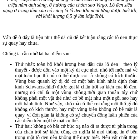
triệu năm ánh sáng, ở hướng của chòm sao Virgo. Lỗ đen siêu
nặng ở trung tâm của nó cũng là lỗ đen lớn nhất từng được biết tới,
với khối lượng 6,5 tỷ lần Mặt Trời.
Vấn đề ở đây là liệu như thế đã đủ để kết luận rằng các lỗ đen thực
sự quay hay chưa.
Chúng ta cần nhớ lại hai điểm sau:
Thứ nhất: toàn bộ khối lượng ban đầu của lỗ đen - theo lý
thuyết - được dồn vào một kỳ dị cực nhỏ, nhỏ tới mức mà về
mặt toán học thì nó có thể được coi là không có kích thước.
Vùng bao quanh kỳ dị đó có một bán kính nhất định (bán
kính Schwarzschild) được gọi là chân trời sự kiện của lỗ đen,
nhưng nó chỉ là một vùng không-thời gian thuần túy chứ
không phải một vật thể như có bề mặt như một ngôi sao hay
một hành tinh. Như vậy, khó mà có thể coi rằng một thứ gì đó
không có kích thước, hay một vùng biên không có bề mặt là
quay, vì đơn giản là không có sự chuyển động luân phiên của
các điểm trên một bề mặt cụ thể.
Thứ hai: không có bất cứ bức xạ nào đi ra được từ phía trong
của chân trời sự kiện, cũng có nghĩa là mọi thông tin ở bên
trong một lỗ đen đều không thể được biết. Nếu vật chất thực