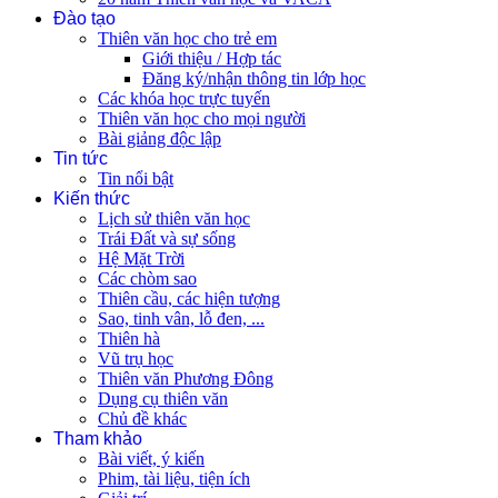
Đào tạo
Thiên văn học cho trẻ em
Giới thiệu / Hợp tác
Đăng ký/nhận thông tin lớp học
Các khóa học trực tuyến
Thiên văn học cho mọi người
Bài giảng độc lập
Tin tức
Tin nổi bật
Kiến thức
Lịch sử thiên văn học
Trái Đất và sự sống
Hệ Mặt Trời
Các chòm sao
Thiên cầu, các hiện tượng
Sao, tinh vân, lỗ đen, ...
Thiên hà
Vũ trụ học
Thiên văn Phương Đông
Dụng cụ thiên văn
Chủ đề khác
Tham khảo
Bài viết, ý kiến
Phim, tài liệu, tiện ích