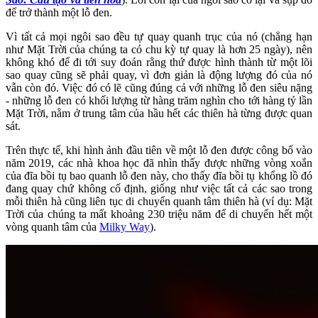
để trở thành một lỗ đen.
Vì tất cả mọi ngôi sao đều tự quay quanh trục của nó (chẳng hạn
như Mặt Trời của chúng ta có chu kỳ tự quay là hơn 25 ngày), nên
không khó để đi tới suy đoán rằng thứ được hình thành từ một lõi
sao quay cũng sẽ phải quay, vì đơn giản là động lượng đó của nó
vẫn còn đó. Việc đó có lẽ cũng đúng cả với những lỗ đen siêu nặng
- những lỗ đen có khối lượng từ hàng trăm nghìn cho tới hàng tỷ lần
Mặt Trời, nằm ở trung tâm của hầu hết các thiên hà từng được quan
sát.
Trên thực tế, khi hình ảnh đầu tiên về một lỗ đen được công bố vào
năm 2019, các nhà khoa học đã nhìn thấy được những vòng xoắn
của đĩa bồi tụ bao quanh lỗ đen này, cho thấy đĩa bồi tụ khổng lồ đó
đang quay chứ không cố định, giống như việc tất cả các sao trong
mỗi thiên hà cũng liên tục di chuyển quanh tâm thiên hà (ví dụ: Mặt
Trời của chúng ta mất khoảng 230 triệu năm để di chuyển hết một
vòng quanh tâm của
Milky Way
).