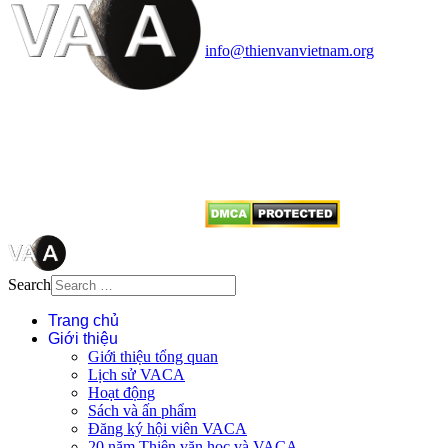
quận Thanh Xuân, Hà Nội
Điện thoại: 091.530.1116; Email:
info@thienvanvietnam.org
Mọi bài viết tại đây thuộc bản
quyền của VACA, vui lòng ghi rõ
tên tác giả và nguồn trích
dẫn
Thienvanvietnam.org
khi quý
vị tái sử dụng bất cứ nội dung nào
từ website này.
Search
Trang chủ
Giới thiệu
Giới thiệu tổng quan
Lịch sử VACA
Hoạt động
Sách và ấn phẩm
Đăng ký hội viên VACA
20 năm Thiên văn học và VACA