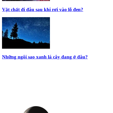
Vật chất đi đâu sau khi rơi vào lỗ đen?
Những ngôi sao xanh lá cây đang ở đâu?
HỘI THIÊN
VĂN VÀ VŨ TRỤ
HỌC VIỆT NAM
Vietnam Astronomy and
Cosmology Association (VACA)
Văn phòng: 90b Khương Đình,