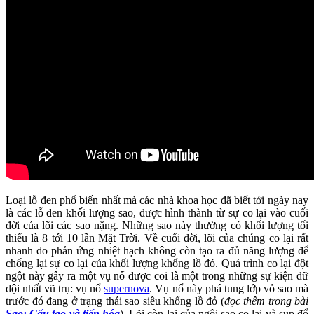
Loại lỗ đen phổ biến nhất mà các nhà khoa học đã biết tới ngày nay
là các lỗ đen khối lượng sao, được hình thành từ sự co lại vào cuối
đời của lõi các sao nặng. Những sao này thường có khối lượng tối
thiểu là 8 tới 10 lần Mặt Trời. Về cuối đời, lõi của chúng co lại rất
nhanh do phản ứng nhiệt hạch không còn tạo ra đủ năng lượng để
chống lại sự co lại của khối lượng khổng lồ đó. Quá trình co lại đột
ngột này gây ra một vụ nổ được coi là một trong những sự kiện dữ
dội nhất vũ trụ: vụ nổ
supernova
. Vụ nổ này phá tung lớp vỏ sao mà
trước đó đang ở trạng thái sao siêu khổng lồ đỏ (
đọc thêm trong bài
Sao: Cấu tạo và tiến hóa
). Lõi còn lại của ngôi sao co lại và sụp đổ