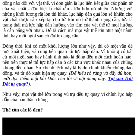
động nào đối với vật thể, vì đơn giản là lực liên kết giữa các phân tử
của vật chất - đặc biệt là chất rắn - lớn hơn nó nhiều. Nhưng với
những khối lượng rất lớn thì khác, lực hấp dẫn quá lớn sẽ khiến cho
vật chất được sắp xếp lại cho tới khi nó trở thành dạng cầu, tức là
trạng thái mà lực hấp dẫn hướng vào tâm của vật thể từ mọi hướng
là cân bằng với nhau. Đó là cách mà mọi vật thể lớn như một hành
tinh hay một ngôi sao có được dạng cầu.
Đồng thời, khi có một khối lượng lớn như vậy, thì có một vấn đề
nữa xuất hiện, và cũng liên quan tới lực hấp dẫn. Vì không có bất
cứ một ngôi sao hay hành tinh nào là đồng đều một cách hoàn hảo,
nên trên thực tế thì lực hấp dẫn ở các khu vực khác nhau của chúng
không đều nhau. Sự chênh lệch này là lý do chính khiến chúng dao
động, và từ đó xuất hiện sự quay.
(Để hiểu rõ ràng và đầy đủ hơn,
mời đọc thêm một bài khác của tôi về nội dung này:
Tại sao Trái
Đất tự quay?
).
Như vậy, mọi vật thể lớn trong vũ trụ đều tự quay vì chính lực hấp
dẫn của bản thân chúng.
Thế còn các lỗ đen?