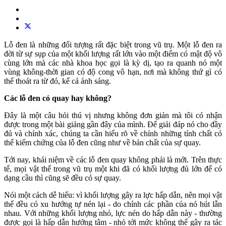
Lỗ đen là những đối tượng rất đặc biệt trong vũ trụ. Một lỗ đen ra
đời từ sự sụp của một khối lượng rất lớn vào một điểm có mật độ vô
cùng lớn mà các nhà khoa học gọi là kỳ dị, tạo ra quanh nó một
vùng không-thời gian có độ cong vô hạn, nơi mà không thứ gì có
thể thoát ra từ đó, kể cả ánh sáng.
Các lỗ đen có quay hay không?
Đây là một câu hỏi thú vị nhưng không đơn giản mà tôi có nhận
được trong một bài giảng gần đây của mình. Để giải đáp nó cho đầy
đủ và chính xác, chúng ta cần hiểu rõ về chính những tính chất có
thể kiếm chứng của lỗ đen cũng như về bản chất của sự quay.
Tới nay, khái niệm về các lỗ đen quay không phải là mới. Trên thực
tế, mọi vật thể trong vũ trụ một khi đã có khối lượng đủ lớn để có
dạng cầu thì cũng sẽ đều có sự quay.
Nói một cách dễ hiểu: vì khối lượng gây ra lực hấp dẫn, nên mọi vật
thể đều có xu hướng tự nén lại - do chính các phần của nó hút lẫn
nhau. Với những khối lượng nhỏ, lực nén do hấp dẫn này - thường
được gọi là hấp dẫn hướng tâm - nhỏ tới mức không thể gây ra tác