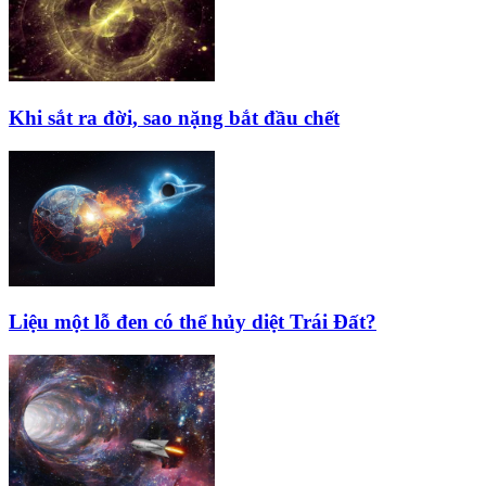
Khi sắt ra đời, sao nặng bắt đầu chết
Liệu một lỗ đen có thể hủy diệt Trái Đất?