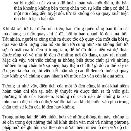
sự bị nghiền nát và sụp đổ hoàn toàn vào một điểm, thì bản
thân khoảng không bên trong chân trời sự kiện cũng có thể là
một nơi đồng đều tuyệt đối, tức là không có sự quay xuất hiện
do chênh lệch hấp dẫn.
Khi đã xét tới hai điểm nêu trên, bạn đừng quên rằng bản thân cái
mà chúng ta thấy quay chỉ là đĩa bồi tụ bao quanh lỗ đen mà thôi.
Tất nhiên, người ta cũng tính ra được tốc độ quay của một đĩa bồi tụ
dựa vào khối lượng của nó khi tính tới cũng như khi không tính tới
sự có mặt của lỗ đen ở trung tâm, để từ đó đối chiếu và dự đoán
được rằng có vẻ như lỗ đen ở những nơi đó đang quay rất nhanh.
Mặc dù vậy, với việc chúng ta không biết được chút gì về những
thứ bên trong chân trời sự kiện, hay thậm chí thứ gì đó cụ thể xảy ra
ở ngay rìa của nó, thì viêc kết luận rằng các lỗ đen có thực sự quay
hay không và chúng quay nhanh tới mức nào vẫn còn là quá sớm.
Tương tự như vậy, điện tích của một lỗ đen cũng là một khái niệm
hoàn toàn chỉ tồn tại trên lý thuyết và được tính ra từ việc giải
phương trình của Einstein. Không có cách nào để chúng ta xác
minh xem điện tích có thực sự tồn tại sau khi bị cuốn vào phía trong
chân trời sự kiện của lỗ đen hay không.
Trong tương lai, để biết nhiều hơn về những thông tin này, chúng ta
sẽ cần trong đợi những thế hệ kính thiên văn mới và những phương
pháp mới để ghi hình và theo dõi được thêm nhiều lỗ đen với độ chi