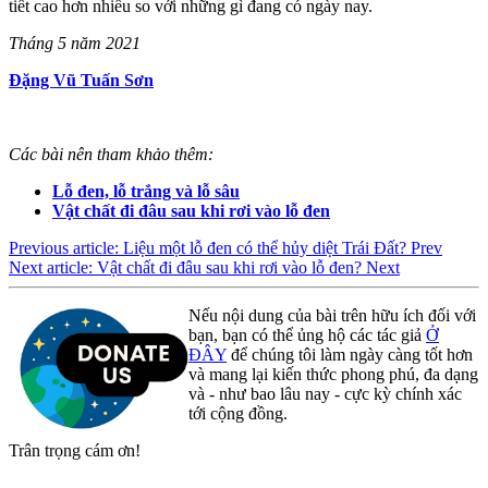
tiết cao hơn nhiều so với những gì đang có ngày nay.
Tháng 5 năm 2021
Đặng Vũ Tuấn Sơn
Các bài nên tham khảo thêm:
Lỗ đen, lỗ trắng và lỗ sâu
Vật chất đi đâu sau khi rơi vào lỗ đen
Previous article: Liệu một lỗ đen có thể hủy diệt Trái Đất?
Prev
Next article: Vật chất đi đâu sau khi rơi vào lỗ đen?
Next
Nếu nội dung của bài trên hữu ích đối với
bạn, bạn có thể ủng hộ các tác giả
Ở
ĐÂY
để chúng tôi làm ngày càng tốt hơn
và mang lại kiến thức phong phú, đa dạng
và - như bao lâu nay - cực kỳ chính xác
tới cộng đồng.
Trân trọng cám ơn!