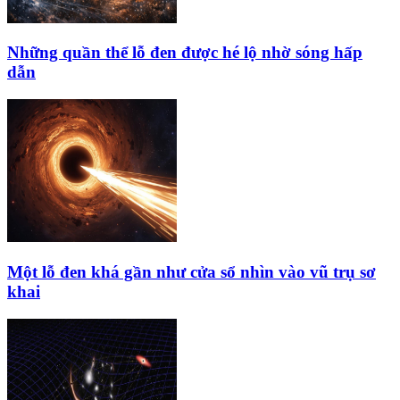
Những quần thể lỗ đen được hé lộ nhờ sóng hấp
dẫn
Một lỗ đen khá gần như cửa sổ nhìn vào vũ trụ sơ
khai