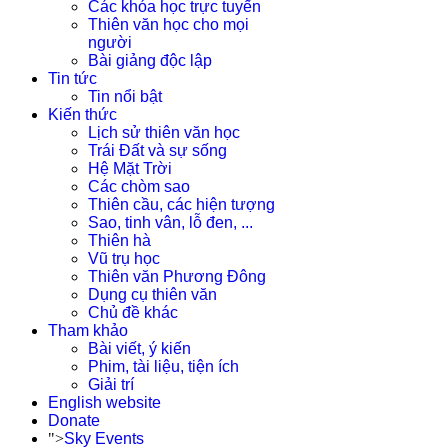
Các khóa học trực tuyến
Thiên văn học cho mọi
người
Bài giảng độc lập
Tin tức
Tin nổi bật
Kiến thức
Lịch sử thiên văn học
Trái Đất và sự sống
Hệ Mặt Trời
Các chòm sao
Thiên cầu, các hiện tượng
Sao, tinh vân, lỗ đen, ...
Thiên hà
Vũ trụ học
Thiên văn Phương Đông
Dụng cụ thiên văn
Chủ đề khác
Tham khảo
Bài viết, ý kiến
Phim, tài liệu, tiện ích
Giải trí
English website
Donate
">
Sky Events