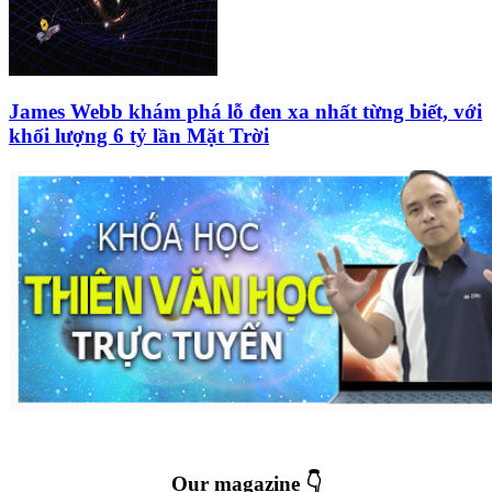
James Webb khám phá lỗ đen xa nhất từng biết, với
khối lượng 6 tỷ lần Mặt Trời
Our magazine 👇