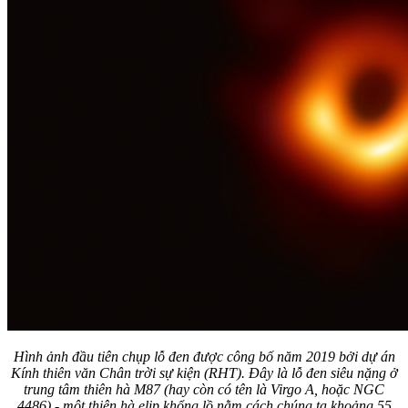
Hình ảnh đầu tiên chụp lỗ đen được công bố năm 2019 bởi dự án
Kính thiên văn Chân trời sự kiện (RHT). Đây là lỗ đen siêu nặng ở
trung tâm thiên hà M87 (hay còn có tên là Virgo A, hoặc NGC
4486) - một thiên hà elip khổng lồ nằm cách chúng ta khoảng 55