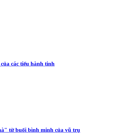
 của các tiểu hành tinh
hà" từ buổi bình minh của vũ trụ