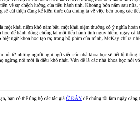
u tiên về sự chệch lướng của tiểu hành tinh. Khoảng bốn năm sau nữa,
ẽ cải thiện đáng kể kiến thức của chúng ta về việc bên trong các tiể
là một khái niệm khó nắm bắt, một khái niệm thường có ý nghĩa hoàn t
a học để hành động chống lại một tiểu hành tinh nguy hiểm, ngay cả kh
do biệt ngữ khoa học tạo ra; trong bộ phim của mình, McKay chỉ ra nhi
 hỏi từ những người nghi ngờ việc các nhà khoa học sẽ tiết lộ thông t
 họ ngừng nói mới là điều khó nhất. Vấn đề là các nhà khoa học nói
ạn, bạn có thể ủng hộ các tác giả
Ở ĐÂY
để chúng tôi làm ngày càng t