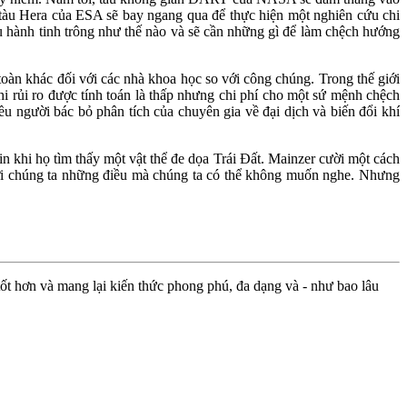
 tàu Hera của ESA sẽ bay ngang qua để thực hiện một nghiên cứu chi
u hành tinh trông như thế nào và sẽ cần những gì để làm chệch hướng
oàn khác đối với các nhà khoa học so với công chúng. Trong thế giới
i rủi ro được tính toán là thấp nhưng chi phí cho một sứ mệnh chệch
ều người bác bỏ phân tích của chuyên gia về đại dịch và biến đổi khí
in khi họ tìm thấy một vật thể đe dọa Trái Đất. Mainzer cười một cách
 với chúng ta những điều mà chúng ta có thể không muốn nghe. Nhưng
ốt hơn và mang lại kiến thức phong phú, đa dạng và - như bao lâu