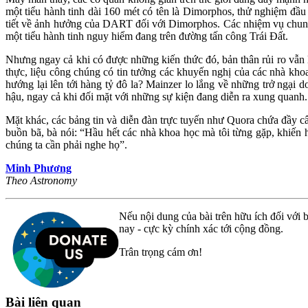
một tiểu hành tinh dài 160 mét có tên là Dimorphos, thử nghiệm đầ
tiết về ảnh hưởng của DART đối với Dimorphos. Các nhiệm vụ chung s
một tiểu hành tinh nguy hiểm đang trên đường tấn công Trái Đất.
Nhưng ngay cả khi có được những kiến thức đó, bản thân rủi ro vẫn 
thực, liệu công chúng có tin tưởng các khuyến nghị của các nhà kho
hướng lại lên tới hàng tỷ đô la? Mainzer lo lắng về những trở ngại 
hậu, ngay cả khi đối mặt với những sự kiện đang diễn ra xung quanh.
Mặt khác, các bảng tin và diễn đàn trực tuyến như Quora chứa đầy câu
buồn bã, bà nói: “Hầu hết các nhà khoa học mà tôi từng gặp, khiến
chúng ta cần phải nghe họ”.
Minh Phương
Theo Astronomy
Nếu nội dung của bài trên hữu ích đối với b
nay - cực kỳ chính xác tới cộng đồng.
Trân trọng cám ơn!
Bài liên quan