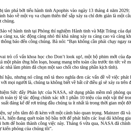
 bị tàn phá bởi tiểu hành tinh Apophis vào ngày 13 tháng 4 năm 2029;
h báo về một vụ va chạm thiên thể sắp xảy ra chỉ đơn giản là một câu 
ệt chủng.
Bảo vệ hành tinh tại Phòng thí nghiệm Hành tinh và Mặt Trăng của đại 
dọa càng xa, tác động càng nhỏ thì khả năng xảy ra càng cao và càng 
 đó thông báo đến công chúng. Bà nói: “Bạn không cần phải chạy ngay 
 vai trò cố vấn khoa học cho Don’t look up!, một bộ phim mới của 
ả một phản ứng hỗn loạn, hoang mang trên toàn cầu trước tin tức về mộ
ác nhà làm phim đã chọn một sao chổi cho tăng phần kịch tính).
í hậu, nhưng nó cũng mô tả theo nghĩa đen các vấn đề về việc phát h
 với mọi người là, chúng ta không biết về bất cứ điều gì sẽ xảy ra tr
nghiệm Sức đẩy Phản lực của NASA, sử dụng phần mềm mô phỏng quỹ đ
h toán tỷ lệ tác động chính xác tới 1 phần 10 triệu của một vật thể tr
suất đáng kể để rơi trúng đầu chúng ta ít nhất là trong thời gian một đờ
thiện, sự yên tâm đó đi kèm với một cảnh báo quan trọng. Mainzer đã và 
 hiện đang quét toàn bộ bầu trời để phát hiện các loại đá không gia
n đại hơn để hoàn thành công việc này. Tháng 6 vừa qua, NASA đã chí
ự kiến phóng của chúng tôi”.