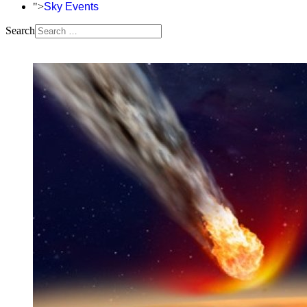
">
Sky Events
Search