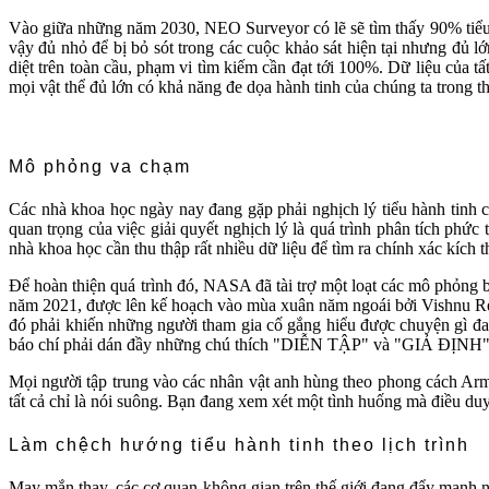
Vào giữa những năm 2030, NEO Surveyor có lẽ sẽ tìm thấy 90% tiểu h
vậy đủ nhỏ để bị bỏ sót trong các cuộc khảo sát hiện tại nhưng đủ l
diệt trên toàn cầu, phạm vi tìm kiếm cần đạt tới 100%. Dữ liệu của t
mọi vật thể đủ lớn có khả năng đe dọa hành tinh của chúng ta trong th
Mô phỏng va chạm
Các nhà khoa học ngày nay đang gặp phải nghịch lý tiểu hành tinh
quan trọng của việc giải quyết nghịch lý là quá trình phân tích phứ
nhà khoa học cần thu thập rất nhiều dữ liệu để tìm ra chính xác kíc
Để hoàn thiện quá trình đó, NASA đã tài trợ một loạt các mô phỏng b
năm 2021, được lên kế hoạch vào mùa xuân năm ngoái bởi Vishnu Red
đó phải khiến những người tham gia cố gắng hiểu được chuyện gì đa
báo chí phải dán đầy những chú thích "DIỄN TẬP" và "GIẢ ĐỊNH"
Mọi người tập trung vào các nhân vật anh hùng theo phong cách Arm
tất cả chỉ là nói suông. Bạn đang xem xét một tình huống mà điều du
Làm chệch hướng tiểu hành tinh theo lịch trình
May mắn thay, các cơ quan không gian trên thế giới đang đẩy mạnh