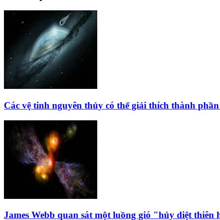
Các vệ tinh nguyên thủy có thể giải thích thành phần
James Webb quan sát một luồng gió "hủy diệt thiên 