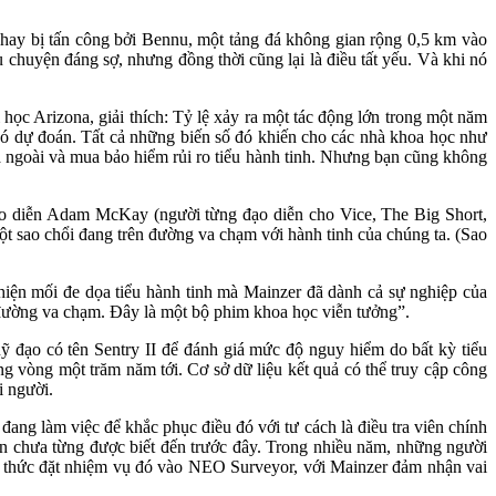
 hay bị tấn công bởi Bennu, một tảng đá không gian rộng 0,5 km vào
chuyện đáng sợ, nhưng đồng thời cũng lại là điều tất yếu. Và khi nó
học Arizona, giải thích: Tỷ lệ xảy ra một tác động lớn trong một năm
khó dự đoán. Tất cả những biến số đó khiến cho các nhà khoa học như
ra ngoài và mua bảo hiểm rủi ro tiểu hành tinh. Nhưng bạn cũng không
đạo diễn Adam McKay (người từng đạo diễn cho Vice, The Big Short,
t sao chổi đang trên đường va chạm với hành tinh của chúng ta. (Sao
iện mối đe dọa tiểu hành tinh mà Mainzer đã dành cả sự nghiệp của
ên đường va chạm. Đây là một bộ phim khoa học viễn tưởng”.
ạo có tên Sentry II để đánh giá mức độ nguy hiểm do bất kỳ tiểu
ong vòng một trăm năm tới. Cơ sở dữ liệu kết quả có thể truy cập công
i người.
đang làm việc để khắc phục điều đó với tư cách là điều tra viên chính
n chưa từng được biết đến trước đây. Trong nhiều năm, những người
nh thức đặt nhiệm vụ đó vào NEO Surveyor, với Mainzer đảm nhận vai