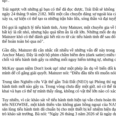
up!'.
Trái ngược với những gì bạn có thể đã đọc được, Trái Đất sẽ không
ngày 24 tháng 9 năm 2182. Mỗi một câu chuyện đáng sợ ngoài kia cản
xảy ra, sự kiện có thể tạo ra những trận bão lửa, sóng thần và đại tuy
Đó gọi là nghịch lý tiểu hành tinh, Amy Mainzer, một chuyên gia về 
bất kỳ là rất nhỏ, nhưng hậu quả tiềm ẩn là rất lớn. Những mối đe 
Mainzer khó có thể đánh giá hết rủi ro từ các tiểu hành tinh để sau
thể hoàn toàn bỏ qua nó".
Gần đây, Mainzer đã cân nhắc rất nhiều về những vấn đề này trong
Anchor Man). Đây là một bộ phim châm biếm đen (dark satire) miêu t
chổi và tiểu hành tinh gây ra những mối nguy hiểm tương tự, nhưng c
McKay quan niệm Don't look up! như một phép ẩn dụ về biến đổi kh
mình để cố gắng giải quyết. Mainzer nói: “Điều đầu tiên tôi muốn nói
Trung tâm Nghiên cứu Vật thể gần Trái Đất (NEO) tại Phòng thí 
hành tinh mới nào gây ra. Trong vòng chưa đầy một giờ, nó có thể tín
khai và bạn có thể tự mình thấy rằng, không có vật thể lớn nào có xác 
Tuy nhiên, vì các khảo sát về tiểu hành tinh hiện tại vẫn chưa hoàn 
trên NEOWISE, một kính thiên văn không gian hồng ngoại của NASA,
săn lùng tiểu hành tinh đã chuẩn bị cho một thiết bị kế nhiệm hiệ
trò khảo sát trưởng. Bà nói: “Ngày 26 tháng 3 năm 2026 sẽ là ngày d