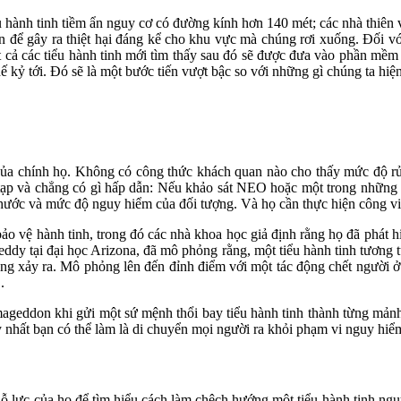
ành tinh tiềm ẩn nguy cơ có đường kính hơn 140 mét; các nhà thiên vă
ớn để gây ra thiệt hại đáng kể cho khu vực mà chúng rơi xuống. Đối vớ
ất cả các tiểu hành tinh mới tìm thấy sau đó sẽ được đưa vào phần mềm
ế kỷ tới. Đó sẽ là một bước tiến vượt bậc so với những gì chúng ta hiệ
 của chính họ. Không có công thức khách quan nào cho thấy mức độ rủ
c tạp và chẳng có gì hấp dẫn: Nếu khảo sát NEO hoặc một trong những 
h thước và mức độ nguy hiểm của đối tượng. Và họ cần thực hiện công v
ảo vệ hành tinh, trong đó các nhà khoa học giả định rằng họ đã phát hi
dy tại đại học Arizona, đã mô phỏng rằng, một tiểu hành tinh tương t
ng xảy ra. Mô phỏng lên đến đỉnh điểm với một tác động chết người ở 
.
ageddon khi gửi một sứ mệnh thổi bay tiểu hành tinh thành từng mản
y nhất bạn có thể làm là di chuyển mọi người ra khỏi phạm vi nguy hiể
 nỗ lực của họ để tìm hiểu cách làm chệch hướng một tiểu hành tinh 