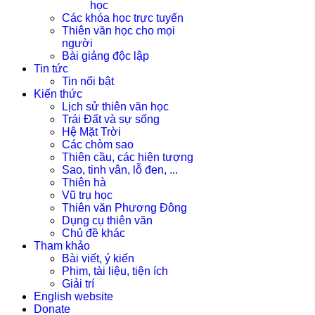
học
Các khóa học trực tuyến
Thiên văn học cho mọi
người
Bài giảng độc lập
Tin tức
Tin nổi bật
Kiến thức
Lịch sử thiên văn học
Trái Đất và sự sống
Hệ Mặt Trời
Các chòm sao
Thiên cầu, các hiện tượng
Sao, tinh vân, lỗ đen, ...
Thiên hà
Vũ trụ học
Thiên văn Phương Đông
Dụng cụ thiên văn
Chủ đề khác
Tham khảo
Bài viết, ý kiến
Phim, tài liệu, tiện ích
Giải trí
English website
Donate