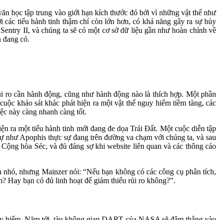
n học tập trung vào giới hạn kích thước đó bởi vì những vật thể như
i các tiểu hành tinh thậm chí còn lớn hơn, có khả năng gây ra sự hủy
 Sentry II, và chúng ta sẽ có một cơ sở dữ liệu gần như hoàn chỉnh về
n đang có.
i ro cần hành động, cũng như hành động nào là thích hợp. Một phần
cuộc khảo sát khác phát hiện ra một vật thể nguy hiểm tiềm tàng, các
iệc này càng nhanh càng tốt.
ện ra một tiểu hành tinh mới đang đe dọa Trái Đất. Một cuộc diễn tập
ự như Apophis thực sự đang trên đường va chạm với chúng ta, và sau
Cộng hòa Séc, và đủ đáng sợ khi website liên quan và các thông cáo
h nhỏ, nhưng Mainzer nói: “Nếu bạn không có các công cụ phân tích,
m? Hay bạn có đủ linh hoạt để giảm thiểu rủi ro không?”.
nguy hiểm. Năm tới, tàu không gian DART của NASA sẽ đâm thẳng vào